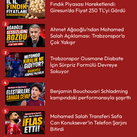
Fındık Piyasası Hareketlendi:
Giresun’da Fiyat 250 TL’yi Gördü
2
Ahmet Ağaoğlu’ndan Mohamed
Salah Açıklaması: Trabzonspor’a
Çok Yakışır
3
Trabzonspor Ousmane Diabate
İçin Sürpriz Formülü Devreye
Sokuyor
4
Benjamin Bouchouari Schladming
kampındaki performansıyla şaşırttı
5
Mohamed Salah Transferi Safa
Can Konuksever’in Telefon Şarjını
Bitirdi