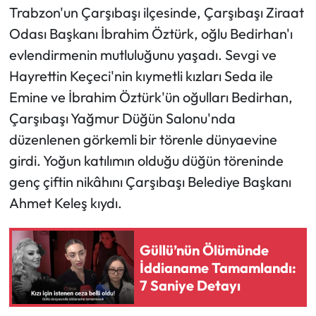
Trabzon'un Çarşıbaşı ilçesinde, Çarşıbaşı Ziraat
Odası Başkanı İbrahim Öztürk, oğlu Bedirhan'ı
Ekonomi
evlendirmenin mutluluğunu yaşadı. Sevgi ve
Sağlık
Hayrettin Keçeci'nin kıymetli kızları Seda ile
Emine ve İbrahim Öztürk'ün oğulları Bedirhan,
Turizm
Çarşıbaşı Yağmur Düğün Salonu'nda
düzenlenen görkemli bir törenle dünyaevine
Teknoloji
girdi. Yoğun katılımın olduğu düğün töreninde
genç çiftin nikâhını Çarşıbaşı Belediye Başkanı
Ahmet Keleş kıydı.
Güllü’nün Ölümünde
İddianame Tamamlandı:
7 Saniye Detayı