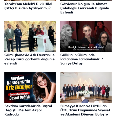
Yeraltı’nın Melek’i Ülkü Hilal
Gözdenur Dolgun ile Ahmet
Çiftçi Diziden Ayrılıyor mu?
Çolakoğlu Görkemli Düğünle
Evlendi
Gümüşhane’de Aslı Devran ile
Güllü’nün Ölümünde
Recep Kural görkemli düğünle
İddianame Tamamlandı: 7
evlendi
Saniye Detayı
Sevdam Karadeniz’de Başrol
Sümeyye Kıran ve Lütfullah
Değişti: Meltem Akçöl
Öztürk’ün Düğününde Siyaset
Kadroda
ve Akademi Dünyası Buluştu