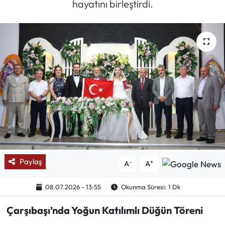
hayatını birleştirdi.
Mektup Galeri
Röportaj
Manşet
Köşe Yazıları
Karikatür Galeri
BIK
Paylaş
-
+
A
A
ASTROLOJİ
08.07.2026 - 13:55
Okunma Süresi: 1 Dk
Spor Yazıları
Çarşıbaşı’nda Yoğun Katılımlı Düğün Töreni
Mektup Galeri