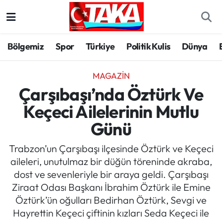
Bölgemiz
Trabzon Nöbetçi Eczaneler
Bölgemiz
Spor
Türkiye
Politik Kulis
Dünya
Spor
Trabzon Hava Durumu
MAGAZIN
Türkiye
Trabzon Trafik Yoğunluk Haritası
Çarşıbaşı’nda Öztürk Ve
Keçeci Ailelerinin Mutlu
Kültür/Sanat
Süper Lig Puan Durumu ve Fikstür
Günü
Politika
Tüm Manşetler
Trabzon’un Çarşıbaşı ilçesinde Öztürk ve Keçeci
aileleri, unutulmaz bir düğün töreninde akraba,
Politik Kulis
Son Dakika Haberleri
dost ve sevenleriyle bir araya geldi. Çarşıbaşı
Ziraat Odası Başkanı İbrahim Öztürk ile Emine
Dünya
Haber Arşivi
Öztürk’ün oğulları Bedirhan Öztürk, Sevgi ve
Hayrettin Keçeci çiftinin kızları Seda Keçeci ile
Magazin