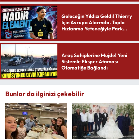
Geleceğin Yıldızı Geldi! Thierry
İçin Avrupa Alarmda. Topla
Hızlanma Yeteneğiyle Fark
Yaratıyor
Araç Sahiplerine Müjde! Yeni
Sistemle Eksper Ataması
Otomatiğe Bağlandı
Bunlar da ilginizi çekebilir