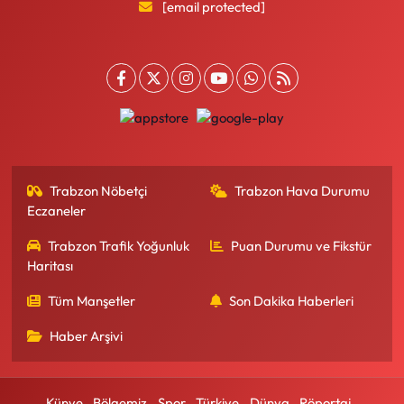
[email protected]
Trabzon Nöbetçi
Trabzon Hava Durumu
Eczaneler
Trabzon Trafik Yoğunluk
Puan Durumu ve Fikstür
Haritası
Tüm Manşetler
Son Dakika Haberleri
Haber Arşivi
Künye
Bölgemiz
Spor
Türkiye
Dünya
Röportaj