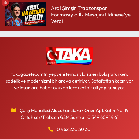
6
Aral Şimşir Trabzonspor
Formasıyla İlk Mesajını Udinese’ye
Verdi
takagazetecomtr, yepyeni temasıyla sizleri buluştururken,
sadelik ve modernizmi bir araya getiriyor. Şatafattan kaçınıyor
ve insanlara haber okuyabilecekleri bir altyapı sunuyor.
Çarşı Mahallesi Alacahan Sokak Onur Apt.Kat:4 No: 19
Ortahisar/Trabzon GSM Santral: 0 549 609 14 61
0 462 230 30 30