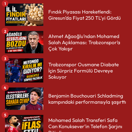
1
Fındık Piyasası Hareketlendi:
Giresun’da Fiyat 250 TL’yi Gördü
2
Ahmet Ağaoğlu’ndan Mohamed
Salah Açıklaması: Trabzonspor’a
Çok Yakışır
3
Trabzonspor Ousmane Diabate
İçin Sürpriz Formülü Devreye
Sokuyor
4
Benjamin Bouchouari Schladming
kampındaki performansıyla şaşırttı
5
Mohamed Salah Transferi Safa
Can Konuksever’in Telefon Şarjını