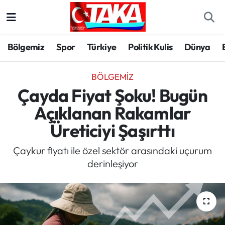
Bölgemiz
Trabzon Nöbetçi Eczaneler
Bölgemiz
Spor
Türkiye
Politik Kulis
Dünya
Spor
Trabzon Hava Durumu
BÖLGEMIZ
Türkiye
Trabzon Trafik Yoğunluk Haritası
Çayda Fiyat Şoku! Bugün
Açıklanan Rakamlar
Kültür/Sanat
Süper Lig Puan Durumu ve Fikstür
Üreticiyi Şaşırttı
Politika
Tüm Manşetler
Çaykur fiyatı ile özel sektör arasındaki uçurum
derinleşiyor
Politik Kulis
Son Dakika Haberleri
Dünya
Haber Arşivi
Magazin