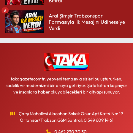
Bitirdi
6
Aral Şimşir Trabzonspor
Formasıyla İlk Mesajını Udinese’ye
Verdi
takagazetecomtr, yepyeni temasıyla sizleri buluştururken,
sadelik ve modernizmi bir araya getiriyor. Şatafattan kaçınıyor
ve insanlara haber okuyabilecekleri bir altyapı sunuyor.
Çarşı Mahallesi Alacahan Sokak Onur Apt.Kat:4 No: 19
Ortahisar/Trabzon GSM Santral: 0 549 609 14 61
0 462 230 30 30