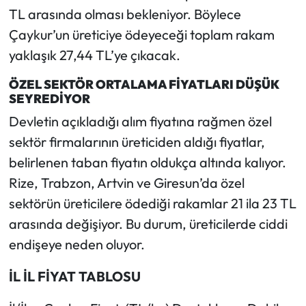
TL arasında olması bekleniyor. Böylece
Ekonomi
Çaykur’un üreticiye ödeyeceği toplam rakam
yaklaşık 27,44 TL’ye çıkacak.
Sağlık
ÖZEL SEKTÖR ORTALAMA FİYATLARI DÜŞÜK
SEYREDİYOR
Turizm
Devletin açıkladığı alım fiyatına rağmen özel
Teknoloji
sektör firmalarının üreticiden aldığı fiyatlar,
belirlenen taban fiyatın oldukça altında kalıyor.
Rize, Trabzon, Artvin ve Giresun’da özel
sektörün üreticilere ödediği rakamlar 21 ila 23 TL
arasında değişiyor. Bu durum, üreticilerde ciddi
endişeye neden oluyor.
İL İL FİYAT TABLOSU