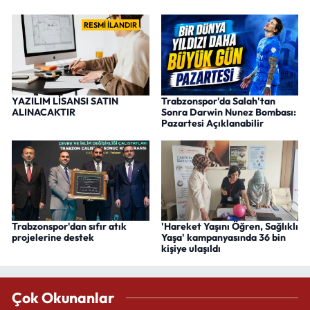
RESMİ İLANDIR
YAZILIM LİSANSI SATIN
Trabzonspor'da Salah'tan
ALINACAKTIR
Sonra Darwin Nunez Bombası:
Pazartesi Açıklanabilir
Trabzonspor'dan sıfır atık
'Hareket Yaşını Öğren, Sağlıklı
projelerine destek
Yaşa' kampanyasında 36 bin
kişiye ulaşıldı
Çok Okunanlar