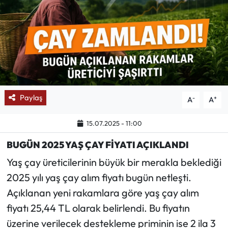
Mektup Galeri
Röportaj
Manşet
Köşe Yazıları
Paylaş
-
+
A
A
Karikatür Galeri
15.07.2025 - 11:00
BUGÜN 2025 YAŞ ÇAY FİYATI AÇIKLANDI
BIK
Yaş çay üreticilerinin büyük bir merakla beklediği
ASTROLOJİ
2025 yılı yaş çay alım fiyatı bugün netleşti.
Açıklanan yeni rakamlara göre yaş çay alım
Spor Yazıları
fiyatı 25,44 TL olarak belirlendi. Bu fiyatın
üzerine verilecek destekleme priminin ise 2 ila 3
Mektup Galeri