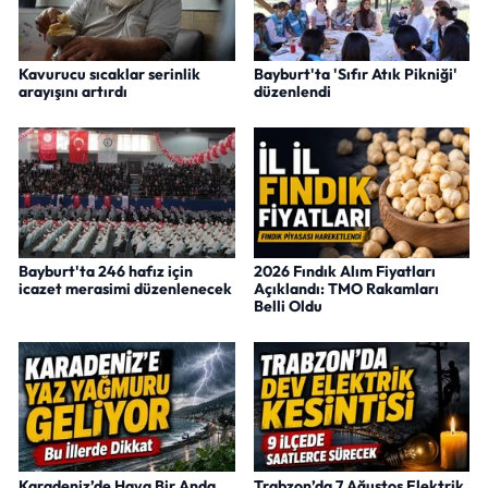
Kavurucu sıcaklar serinlik
Bayburt'ta 'Sıfır Atık Pikniği'
arayışını artırdı
düzenlendi
Bayburt'ta 246 hafız için
2026 Fındık Alım Fiyatları
icazet merasimi düzenlenecek
Açıklandı: TMO Rakamları
Belli Oldu
Karadeniz’de Hava Bir Anda
Trabzon’da 7 Ağustos Elektrik