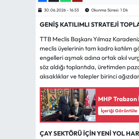
30.06.2026 - 16:53
Okunma Süresi: 1 Dk
Ekonomi
GENİŞ KATILIMLI STRATEJİ TOPL
Sağlık
TTB Meclis Başkanı Yılmaz Karadeniz
Turizm
meclis üyelerinin tam kadro katılım 
engelleri aşmak adına ortak akıl vurg
Teknoloji
söz aldığı toplantıda, üretimden pa
aksaklıklar ve talepler birinci ağızdan
MHP Trabzon İl
İçeriği Görüntüle
ÇAY SEKTÖRÜ İÇİN YENİ YOL HAR