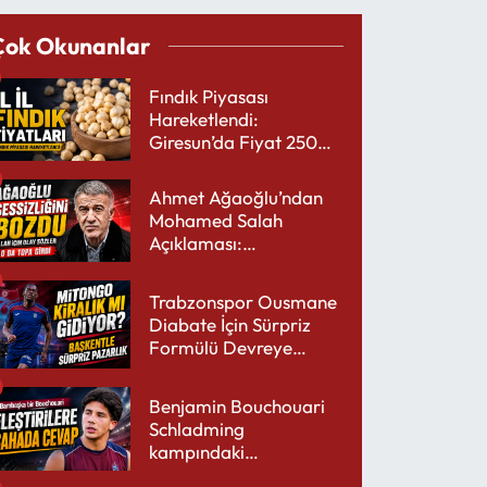
Çok Okunanlar
Fındık Piyasası
Hareketlendi:
Giresun’da Fiyat 250
TL’yi Gördü
Ahmet Ağaoğlu’ndan
Mohamed Salah
Açıklaması:
Trabzonspor’a Çok
Yakışır
Trabzonspor Ousmane
Diabate İçin Sürpriz
Formülü Devreye
Sokuyor
Benjamin Bouchouari
Schladming
kampındaki
performansıyla şaşırttı