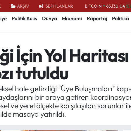
E
ARŞİV
SERİ İLANLAR
DOLAR
47,7106
%0.
EURO
55,1652
%0.
iye
Politik Kulis
Dünya
Ekonomi
Röportaj
Politika
STERLİN
64,4046
%0.
GRAM ALTIN
6618.49
%2.
 İçin Yol Haritası 
BİST100
13.773
%-
zı tutuldu
eksel hale getirdiği "Üye Buluşmaları" ka
 paydaşlarını bir araya getiren koordinasy
el ve yerel ölçekte karşılaşılan sorunlar i
ilde masaya yatırıldı.