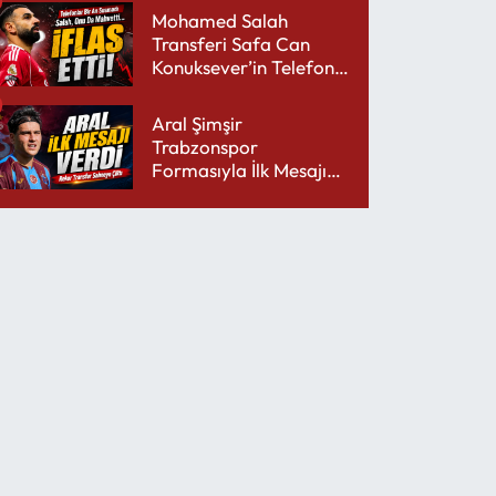
Mohamed Salah
Transferi Safa Can
Konuksever’in Telefon
Şarjını Bitirdi
Aral Şimşir
Trabzonspor
Formasıyla İlk Mesajını
Udinese’ye Verdi