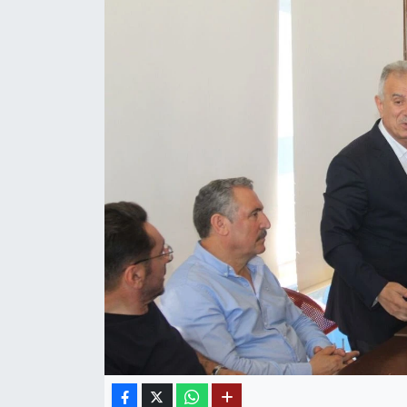
Mektup Galeri
Röportaj
Manşet
Köşe Yazıları
Karikatür Galeri
BIK
ASTROLOJİ
Spor Yazıları
Mektup Galeri