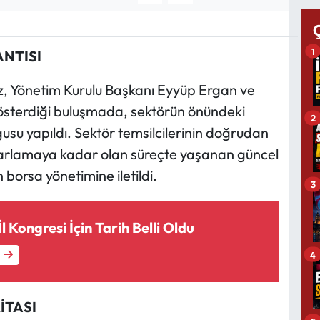
1
ANTISI
, Yönetim Kurulu Başkanı Eyyüp Ergan ve
gösterdiği buluşmada, sektörün önündeki
2
usu yapıldı. Sektör temsilcilerinin doğrudan
zarlamaya kadar olan süreçte yaşanan güncel
 borsa yönetimine iletildi.
3
 Kongresi İçin Tarih Belli Oldu
4
İTASI