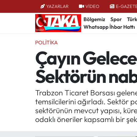
YAZARLAR
VİDEO
E-GAZET
Bölgemiz
Spor
Türk
Bölgemiz
Trabzon Nöbetçi Eczaneler
Whatsapp İhbar Hattı
Spor
Trabzon Hava Durumu
POLITIKA
Çayın Geleceği
Türkiye
Trabzon Trafik Yoğunluk Haritası
Sektörün nab
Kültür/Sanat
Süper Lig Puan Durumu ve Fikstür
Politika
Tüm Manşetler
Trabzon Ticaret Borsası gelen
temsilcilerini ağırladı. Sektör
Politik Kulis
Son Dakika Haberleri
sektörünün mevcut yapısı, küres
Dünya
Haber Arşivi
odaklı öneriler kapsamlı bir şek
Magazin