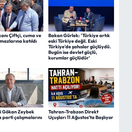
akanı Çiftçi, cuma ve
Bakan Gürlek: 'Türkiye artık
mazlarına katıldı
eski Türkiye değil. Eski
Türkiye'de şahıslar güçlüydü.
Bugün ise devlet güçlü,
kurumlar güçlüdür'
ili Gökan Zeybek
Tahran-Trabzon Direkt
 parti çalışmalarını
Uçuşları 11 Ağustos’ta Başlıyor