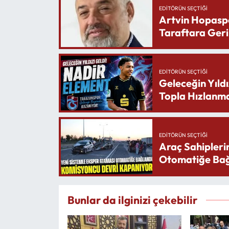
EDITÖRÜN SEÇTIĞI
Artvin Hopasp
Taraftara Geri
EDITÖRÜN SEÇTIĞI
Geleceğin Yıldı
Topla Hızlanma
EDITÖRÜN SEÇTIĞI
Araç Sahipleri
Otomatiğe Bağ
Bunlar da ilginizi çekebilir