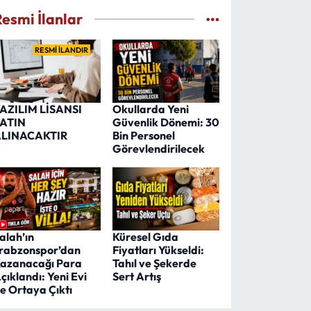
Resmi İlanlar
RESMİ İLANDIR
AZILIM LİSANSI
Okullarda Yeni
ATIN
Güvenlik Dönemi: 30
LINACAKTIR
Bin Personel
Görevlendirilecek
alah’ın
Küresel Gıda
rabzonspor’dan
Fiyatları Yükseldi:
azanacağı Para
Tahıl ve Şekerde
çıklandı: Yeni Evi
Sert Artış
e Ortaya Çıktı