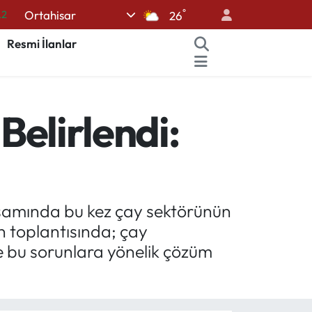
°
Ortahisar
26
17
27
Resmi İlanlar
35
12
Belirlendi:
19
psamında bu kez çay sektörünün
on toplantısında; çay
le bu sorunlara yönelik çözüm