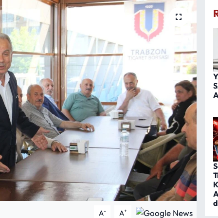
Y
S
A
S
T
K
A
d
-
+
A
A