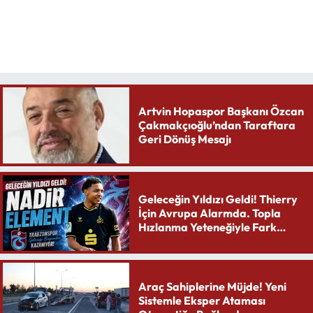
Artvin Hopaspor Başkanı Özcan
Çakmakçıoğlu’ndan Taraftara
Geri Dönüş Mesajı
Geleceğin Yıldızı Geldi! Thierry
İçin Avrupa Alarmda. Topla
Hızlanma Yeteneğiyle Fark
Yaratıyor
Araç Sahiplerine Müjde! Yeni
Sistemle Eksper Ataması