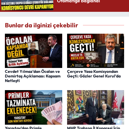
Otomatiğe Bağlandı
Bunlar da ilginizi çekebilir
Cevdet Yılmaz’dan Öcalan ve
Çerçeve Yasa Komisyondan
Demirtaş Açıklaması: Kapsam
Geçti: Gözler Genel Kurul’da
Netleşti
Yargıtay’dan Primle
MHP Trabzon İl Kongresi İçin