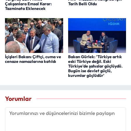
Çalışanlara Emsal Karar:
Tarih Belli Oldu
Tazminata Eklenecek
İçişleri Bakanı Çiftçi, cuma ve
Bakan Gürlek: 'Türkiye artık
cenaze namazlarına katıldı
eski Türkiye değil. Eski
Türkiye'de şahıslar güçlüydü.
Bugün ise devlet güçlü,
kurumlar güçlüdür'
Yorumlar