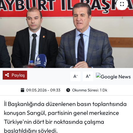
Mektup Galeri
Röportaj
Manşet
Köşe Yazıları
Karikatür Galeri
Paylaş
-
+
A
A
BIK
09.05.2026 - 09:33
Okunma Süresi: 1 Dk
ASTROLOJİ
İl Başkanlığında düzenlenen basın toplantısında
konuşan Sarıgül, partisinin genel merkezince
Spor Yazıları
Türkiye'nin dört bir noktasında çalışma
başlatıldığını söyledi.
Mektup Galeri