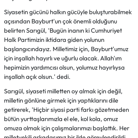
Siyasetin gücünü halkın gücüyle buluşturabilmek
Ekonomi
açısından Bayburt'un çok önemli olduğunu
belirten Sarıgül, 'Bugün inanın ki Cumhuriyet
Sağlık
Halk Partimizin iktidara giden yolunun
Turizm
başlangıcındayız. Milletimiz için, Bayburt'umuz
için inşallah hayırlı ve uğurlu olacak. Allah'ım
Teknoloji
hepimizin yardımcısı olsun, yolumuz hayırlıysa
inşallah açık olsun.' dedi.
Sarıgül, siyaseti milletten oy almak için değil,
milletin gönlüne girmek için yaptıklarını dile
getirerek, 'Hiçbir siyasi parti farkı gözetmeden
bütün yurttaşlarımızla el ele, kol kola, omuz
omuza olmak için çalışmalarımızı başlattık. Her
milletvekili arkadaşımız bir ilde görevlendirildi.