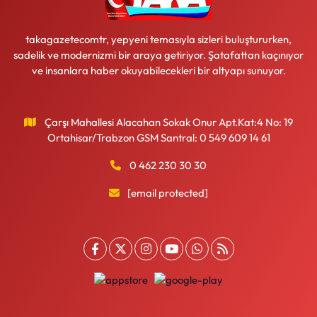
takagazetecomtr, yepyeni temasıyla sizleri buluştururken,
sadelik ve modernizmi bir araya getiriyor. Şatafattan kaçınıyor
ve insanlara haber okuyabilecekleri bir altyapı sunuyor.
Çarşı Mahallesi Alacahan Sokak Onur Apt.Kat:4 No: 19
Ortahisar/Trabzon GSM Santral: 0 549 609 14 61
0 462 230 30 30
[email protected]