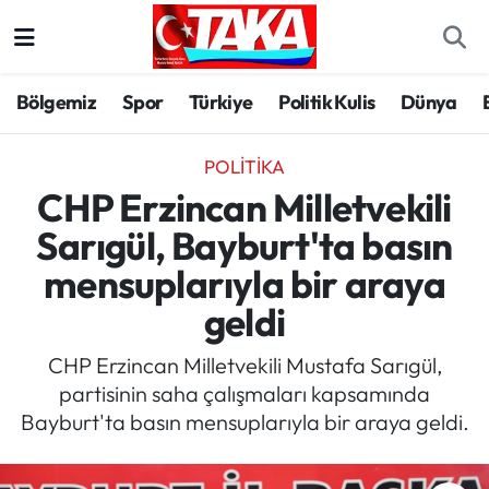
Bölgemiz
Trabzon Nöbetçi Eczaneler
Bölgemiz
Spor
Türkiye
Politik Kulis
Dünya
Spor
Trabzon Hava Durumu
POLITIKA
Türkiye
Trabzon Trafik Yoğunluk Haritası
CHP Erzincan Milletvekili
Sarıgül, Bayburt'ta basın
Kültür/Sanat
Süper Lig Puan Durumu ve Fikstür
mensuplarıyla bir araya
Politika
Tüm Manşetler
geldi
Politik Kulis
Son Dakika Haberleri
CHP Erzincan Milletvekili Mustafa Sarıgül,
partisinin saha çalışmaları kapsamında
Dünya
Haber Arşivi
Bayburt'ta basın mensuplarıyla bir araya geldi.
Magazin