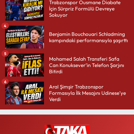
Trabzonspor Ousmane Diabate
İçin Sürpriz Formülü Devreye
Sokuyor
4
Benjamin Bouchouari Schladming
kampındaki performansıyla şaşırttı
5
Mohamed Salah Transferi Safa
Can Konuksever’in Telefon Şarjını
Bitirdi
6
Aral Şimşir Trabzonspor
Formasıyla İlk Mesajını Udinese’ye
Verdi