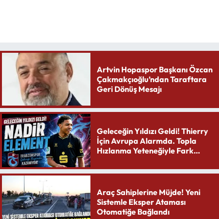
Artvin Hopaspor Başkanı Özcan
Çakmakçıoğlu’ndan Taraftara
Geri Dönüş Mesajı
Geleceğin Yıldızı Geldi! Thierry
İçin Avrupa Alarmda. Topla
Hızlanma Yeteneğiyle Fark
Yaratıyor
Araç Sahiplerine Müjde! Yeni
Sistemle Eksper Ataması
Otomatiğe Bağlandı