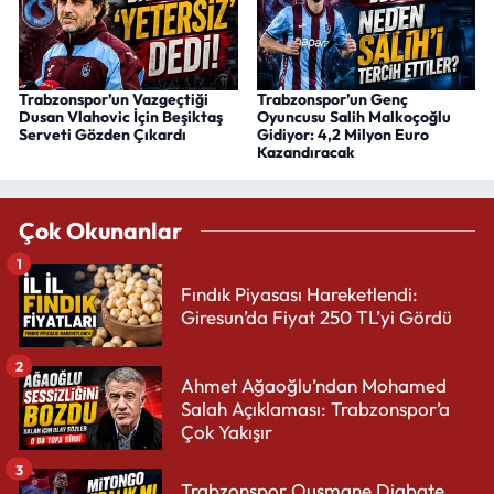
Trabzonspor’un Vazgeçtiği
Trabzonspor’un Genç
Dusan Vlahovic İçin Beşiktaş
Oyuncusu Salih Malkoçoğlu
Serveti Gözden Çıkardı
Gidiyor: 4,2 Milyon Euro
Kazandıracak
Çok Okunanlar
1
Fındık Piyasası Hareketlendi:
Giresun’da Fiyat 250 TL’yi Gördü
2
Ahmet Ağaoğlu’ndan Mohamed
Salah Açıklaması: Trabzonspor’a
Çok Yakışır
3
Trabzonspor Ousmane Diabate