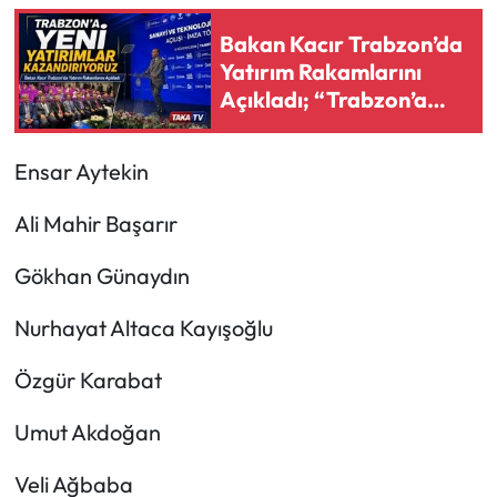
Bakan Kacır Trabzon’da
Yatırım Rakamlarını
Açıkladı; “Trabzon’a
Yeni Yatırımlar
Kazandırıyoruz”
Ensar Aytekin
Ali Mahir Başarır
Gökhan Günaydın
Nurhayat Altaca Kayışoğlu
Özgür Karabat
Umut Akdoğan
Veli Ağbaba