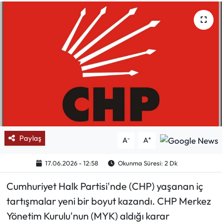
Mektup Galeri
Röportaj
Manşet
Köşe Yazıları
Karikatür Galeri
Paylaş
-
+
A
A
BIK
17.06.2026 - 12:58
Okunma Süresi: 2 Dk
ASTROLOJİ
Cumhuriyet Halk Partisi'nde (CHP) yaşanan iç
Spor Yazıları
tartışmalar yeni bir boyut kazandı. CHP Merkez
Yönetim Kurulu'nun (MYK) aldığı karar
Mektup Galeri