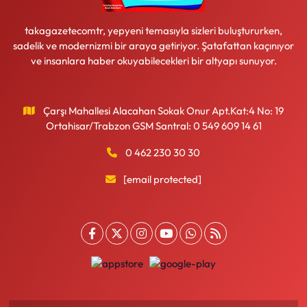
takagazetecomtr, yepyeni temasıyla sizleri buluştururken,
sadelik ve modernizmi bir araya getiriyor. Şatafattan kaçınıyor
ve insanlara haber okuyabilecekleri bir altyapı sunuyor.
Çarşı Mahallesi Alacahan Sokak Onur Apt.Kat:4 No: 19
Ortahisar/Trabzon GSM Santral: 0 549 609 14 61
0 462 230 30 30
[email protected]