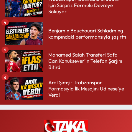
İçin Sürpriz Formülü Devreye
Sokuyor
4
Benjamin Bouchouari Schladming
kampındaki performansıyla şaşırttı
5
Mohamed Salah Transferi Safa
Can Konuksever’in Telefon Şarjını
Bitirdi
6
Aral Şimşir Trabzonspor
Formasıyla İlk Mesajını Udinese’ye
Verdi