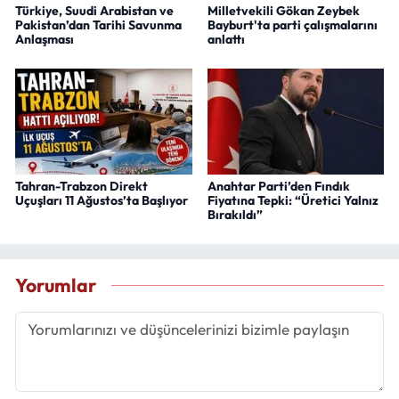
Türkiye, Suudi Arabistan ve
Milletvekili Gökan Zeybek
Pakistan’dan Tarihi Savunma
Bayburt'ta parti çalışmalarını
Anlaşması
anlattı
Tahran-Trabzon Direkt
Anahtar Parti’den Fındık
Uçuşları 11 Ağustos’ta Başlıyor
Fiyatına Tepki: “Üretici Yalnız
Bırakıldı”
Yorumlar