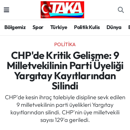
Bölgemiz
Trabzon Nöbetçi Eczaneler
Bölgemiz
Spor
Türkiye
Politik Kulis
Dünya
Spor
Trabzon Hava Durumu
POLITIKA
Türkiye
Trabzon Trafik Yoğunluk Haritası
CHP'de Kritik Gelişme: 9
Milletvekilinin Parti Üyeliği
Kültür/Sanat
Süper Lig Puan Durumu ve Fikstür
Yargıtay Kayıtlarından
Politika
Tüm Manşetler
Silindi
Politik Kulis
Son Dakika Haberleri
CHP'de kesin ihraç talebiyle disipline sevk edilen
9 milletvekilinin parti üyelikleri Yargıtay
Dünya
Haber Arşivi
kayıtlarından silindi. CHP'nin üye milletvekili
sayısı 129'a geriledi.
Magazin