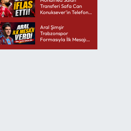
Transferi Safa Can
Konuksever’in Telefon
Şarjını Bitirdi
Aral Şimşir
Trabzonspor
Formasıyla İlk Mesajını
Udinese’ye Verdi