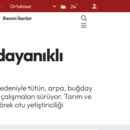
°
Ortahisar
24
18
32
Resmi İlanlar
38
0
 dayanıklı
14
nedeniyle tütün, arpa, buğday
çalışmaları sürüyor. Tarım ve
k otu yetiştiriciliği