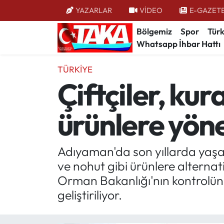
YAZARLAR
VİDEO
E-GAZET
Bölgemiz
Spor
Türk
Bölgemiz
Trabzon Nöbetçi Eczaneler
Whatsapp İhbar Hattı
Spor
Trabzon Hava Durumu
TÜRKIYE
Çiftçiler, kur
Türkiye
Trabzon Trafik Yoğunluk Haritası
ürünlere yöne
Kültür/Sanat
Süper Lig Puan Durumu ve Fikstür
Politika
Tüm Manşetler
Adıyaman'da son yıllarda yaşa
ve nohut gibi ürünlere alterna
Politik Kulis
Son Dakika Haberleri
Orman Bakanlığı'nın kontrolünde 
Dünya
Haber Arşivi
geliştiriliyor.
Magazin