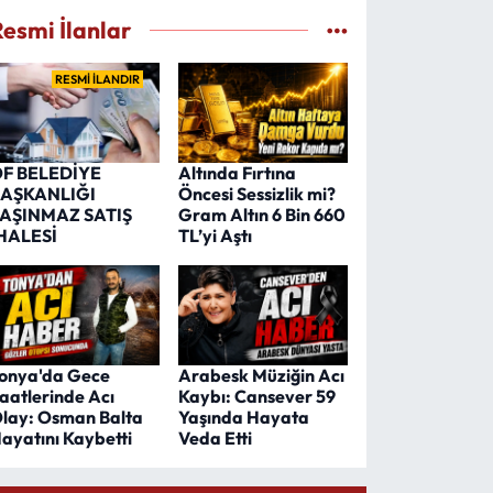
Resmi İlanlar
RESMİ İLANDIR
F BELEDİYE
Altında Fırtına
AŞKANLIĞI
Öncesi Sessizlik mi?
AŞINMAZ SATIŞ
Gram Altın 6 Bin 660
HALESİ
TL’yi Aştı
onya'da Gece
Arabesk Müziğin Acı
aatlerinde Acı
Kaybı: Cansever 59
lay: Osman Balta
Yaşında Hayata
ayatını Kaybetti
Veda Etti