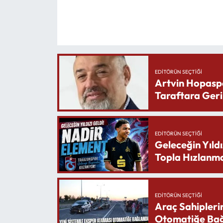
EDITÖRÜN SEÇTIĞI
Artvin Hopasp
Taraftara Geri
EDITÖRÜN SEÇTIĞI
Geleceğin Yıldı
Topla Hızlanma
EDITÖRÜN SEÇTIĞI
Araç Sahipleri
Otomatiğe Bağ