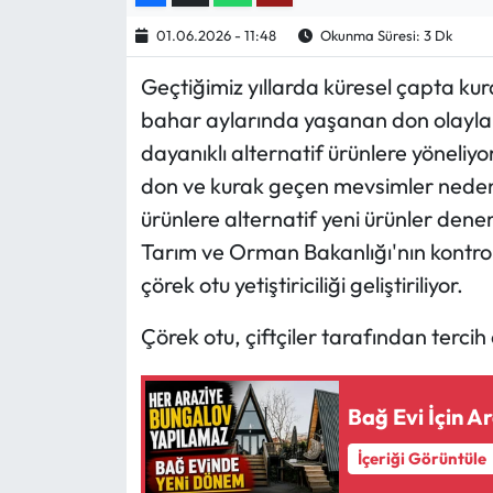
01.06.2026 - 11:48
Okunma Süresi: 3 Dk
Ekonomi
Geçtiğimiz yıllarda küresel çapta ku
Sağlık
bahar aylarında yaşanan don olayların
dayanıklı alternatif ürünlere yöneliy
Turizm
don ve kurak geçen mevsimler nedeni
ürünlere alternatif yeni ürünler den
Teknoloji
Tarım ve Orman Bakanlığı'nın kontrol
çörek otu yetiştiriciliği geliştiriliyor.
Çörek otu, çiftçiler tarafından terci
Bağ Evi İçin A
İçeriği Görüntüle