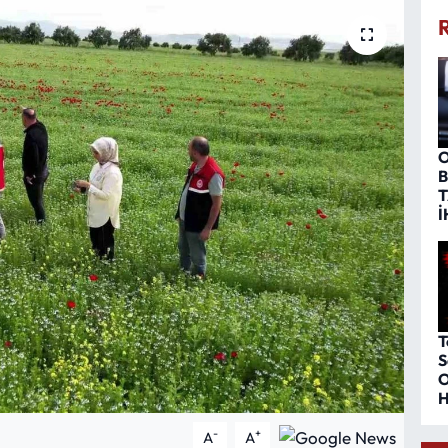
O
B
T
İ
T
S
O
H
-
+
A
A