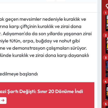
1
rak geçen mevsimler nedeniyle kuraklık ve
a karşı çiftçinin kuraklık ve zirai dona
or. Adıyaman'da da son yıllarda yaşanan zirai
2
yle tütün, arpa, buğday ve nohut gibi
eme ve demonstrasyon çalışmaları sürüyor.
ünde kuraklık ve zirai dona karşı dayanaklı
3
h edilmeye başlandı
4
razi Şartı Değişti: Sınır 20 Dönüme İndi
5