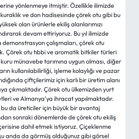
lerine yönlenmeye itmiştir. Özellikle ilimizde
raklık ve don hadisesinde çörek otu gibi bu
üksek olan ürünlerle ekiliş alanlarımızı
ırarak devam ettiriyoruz. Bu yıl ilimizde
da demonstrasyon çalışmaları, çörek otu
 Çörek otu tıbbi ve aromatik bitkiler türleri
i kuru münavebe tarımına uygun olması, diğer
ın kullanılabilirliği, işleme kolaylığı ve pazar
dığında çiftçilerimiz için karlı bir üretim alanı
taya çıkmaktadır. Çörek otu ülkemizden yurt
letleri ve Almanya'ya ihracat yapılmaktadır.
bu da üreticiler için büyük bir avantaj
undan sonraki dönemlerde de çörek otu ekiliş
içerisine dahil etmek istiyoruz. Çiçeklenme
 şu anda da görmüş olduğunuz gibi görsel