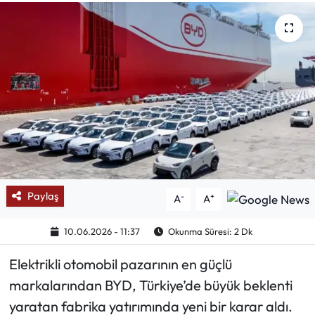
Mektup Galeri
Röportaj
Manşet
Köşe Yazıları
Karikatür Galeri
Paylaş
-
+
A
A
BIK
10.06.2026 - 11:37
Okunma Süresi: 2 Dk
ASTROLOJİ
Elektrikli otomobil pazarının en güçlü
Spor Yazıları
markalarından BYD, Türkiye’de büyük beklenti
yaratan fabrika yatırımında yeni bir karar aldı.
Mektup Galeri