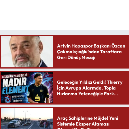
Artvin Hopaspor Başkanı Özcan
Çakmakçıoğlu’ndan Taraftara
Geri Dönüş Mesajı
Geleceğin Yıldızı Geldi! Thierry
İçin Avrupa Alarmda. Topla
Hızlanma Yeteneğiyle Fark
Yaratıyor
Araç Sahiplerine Müjde! Yeni
Sistemle Eksper Ataması