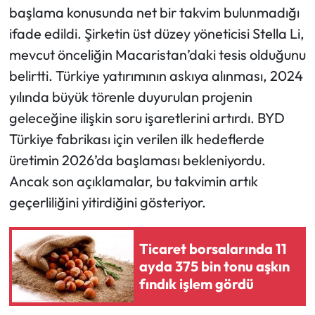
başlama konusunda net bir takvim bulunmadığı
ifade edildi. Şirketin üst düzey yöneticisi Stella Li,
mevcut önceliğin Macaristan’daki tesis olduğunu
belirtti. Türkiye yatırımının askıya alınması, 2024
yılında büyük törenle duyurulan projenin
geleceğine ilişkin soru işaretlerini artırdı. BYD
Türkiye fabrikası için verilen ilk hedeflerde
üretimin 2026’da başlaması bekleniyordu.
Ancak son açıklamalar, bu takvimin artık
geçerliliğini yitirdiğini gösteriyor.
Ticaret borsalarında 11
ayda 375 bin tonu aşkın
fındık işlem gördü