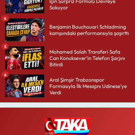
İçin Sürpriz Formülü Devreye
Sokuyor
4
Benjamin Bouchouari Schladming
kampındaki performansıyla şaşırttı
5
Mohamed Salah Transferi Safa
Can Konuksever’in Telefon Şarjını
Bitirdi
6
Aral Şimşir Trabzonspor
Formasıyla İlk Mesajını Udinese’ye
Verdi