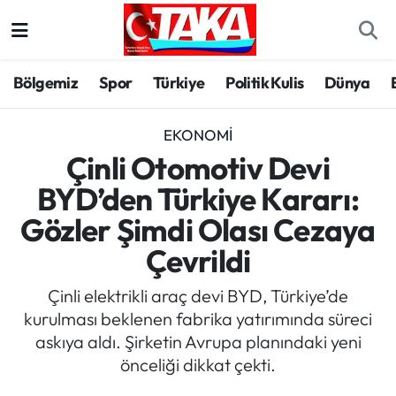
Bölgemiz
Trabzon Nöbetçi Eczaneler
Bölgemiz
Spor
Türkiye
Politik Kulis
Dünya
Spor
Trabzon Hava Durumu
EKONOMI
Türkiye
Trabzon Trafik Yoğunluk Haritası
Çinli Otomotiv Devi
BYD’den Türkiye Kararı:
Kültür/Sanat
Süper Lig Puan Durumu ve Fikstür
Gözler Şimdi Olası Cezaya
Politika
Tüm Manşetler
Çevrildi
Politik Kulis
Son Dakika Haberleri
Çinli elektrikli araç devi BYD, Türkiye’de
kurulması beklenen fabrika yatırımında süreci
Dünya
Haber Arşivi
askıya aldı. Şirketin Avrupa planındaki yeni
önceliği dikkat çekti.
Magazin