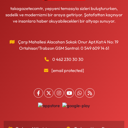
takagazetecomtr, yepyeni temasıyla sizleri buluştururken,
sadelik ve modernizmi bir araya getiriyor. Şatafattan kaçınıyor
ve insanlara haber okuyabilecekleri bir altyapı sunuyor.
Çarşı Mahallesi Alacahan Sokak Onur Apt.Kat:4 No: 19
Ortahisar/Trabzon GSM Santral: 0 549 609 14 61
0 462 230 30 30
[email protected]