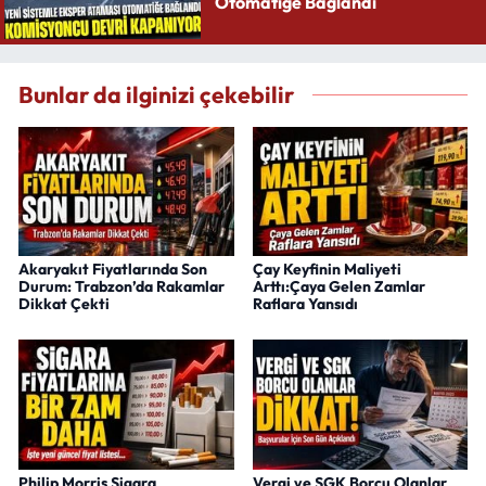
Otomatiğe Bağlandı
Bunlar da ilginizi çekebilir
Akaryakıt Fiyatlarında Son
Çay Keyfinin Maliyeti
Durum: Trabzon’da Rakamlar
Arttı:Çaya Gelen Zamlar
Dikkat Çekti
Raflara Yansıdı
Philip Morris Sigara
Vergi ve SGK Borcu Olanlar