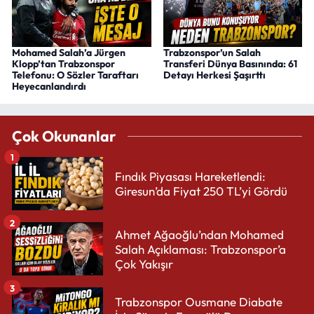
Mohamed Salah’a Jürgen
Trabzonspor’un Salah
Klopp’tan Trabzonspor
Transferi Dünya Basınında: 61
Telefonu: O Sözler Taraftarı
Detayı Herkesi Şaşırttı
Heyecanlandırdı
Çok Okunanlar
1
Fındık Piyasası Hareketlendi:
Giresun’da Fiyat 250 TL’yi Gördü
2
Ahmet Ağaoğlu’ndan Mohamed
Salah Açıklaması: Trabzonspor’a
Çok Yakışır
3
Trabzonspor Ousmane Diabate