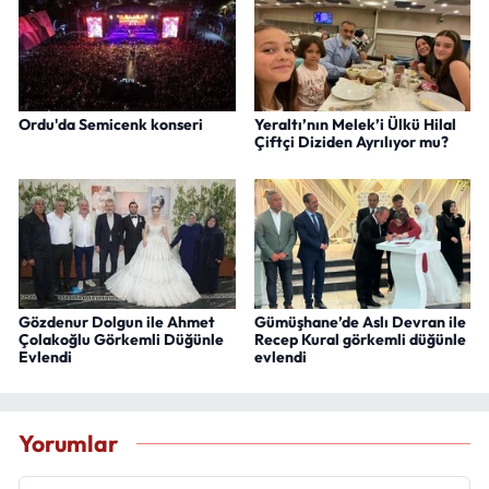
Ordu'da Semicenk konseri
Yeraltı’nın Melek’i Ülkü Hilal
Çiftçi Diziden Ayrılıyor mu?
Gözdenur Dolgun ile Ahmet
Gümüşhane’de Aslı Devran ile
Çolakoğlu Görkemli Düğünle
Recep Kural görkemli düğünle
Evlendi
evlendi
Yorumlar