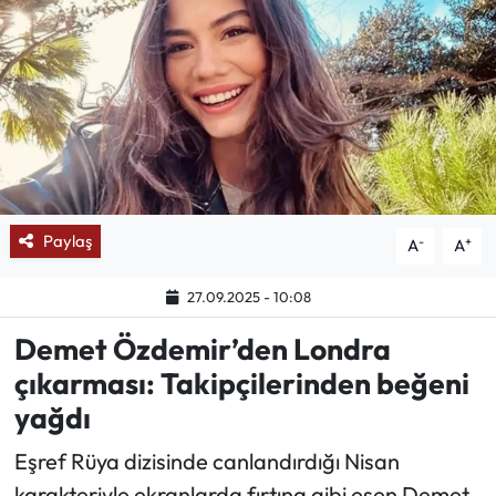
Mektup Galeri
Röportaj
Manşet
Köşe Yazıları
Paylaş
-
+
A
A
Karikatür Galeri
27.09.2025 - 10:08
BIK
Demet Özdemir’den Londra
çıkarması: Takipçilerinden beğeni
ASTROLOJİ
yağdı
Spor Yazıları
Eşref Rüya dizisinde canlandırdığı Nisan
Mektup Galeri
karakteriyle ekranlarda fırtına gibi esen Demet