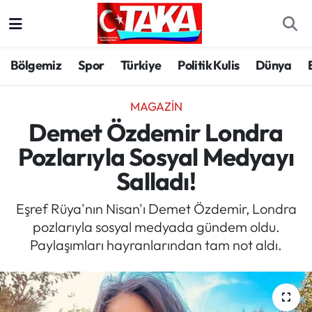
Bölgemiz
Trabzon Nöbetçi Eczaneler
Bölgemiz
Spor
Türkiye
Politik Kulis
Dünya
Spor
Trabzon Hava Durumu
MAGAZIN
Türkiye
Trabzon Trafik Yoğunluk Haritası
Demet Özdemir Londra
Pozlarıyla Sosyal Medyayı
Kültür/Sanat
Süper Lig Puan Durumu ve Fikstür
Salladı!
Politika
Tüm Manşetler
Eşref Rüya'nın Nisan'ı Demet Özdemir, Londra
pozlarıyla sosyal medyada gündem oldu.
Politik Kulis
Son Dakika Haberleri
Paylaşımları hayranlarından tam not aldı.
Dünya
Haber Arşivi
Magazin