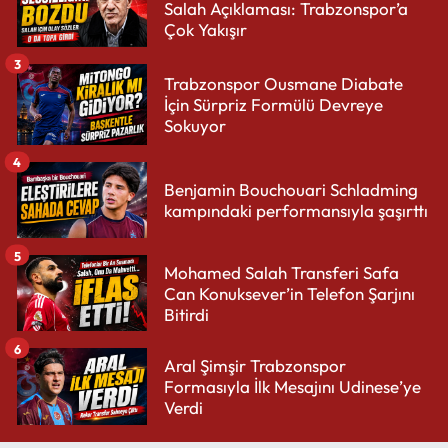
Salah Açıklaması: Trabzonspor’a
Çok Yakışır
3
Trabzonspor Ousmane Diabate
İçin Sürpriz Formülü Devreye
Sokuyor
4
Benjamin Bouchouari Schladming
kampındaki performansıyla şaşırttı
5
Mohamed Salah Transferi Safa
Can Konuksever’in Telefon Şarjını
Bitirdi
6
Aral Şimşir Trabzonspor
Formasıyla İlk Mesajını Udinese’ye
Verdi