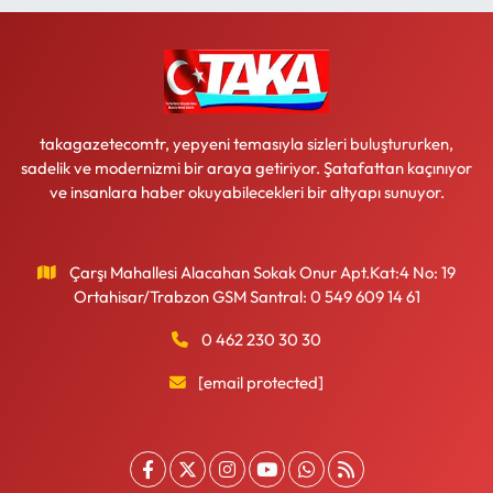
takagazetecomtr, yepyeni temasıyla sizleri buluştururken,
sadelik ve modernizmi bir araya getiriyor. Şatafattan kaçınıyor
ve insanlara haber okuyabilecekleri bir altyapı sunuyor.
Çarşı Mahallesi Alacahan Sokak Onur Apt.Kat:4 No: 19
Ortahisar/Trabzon GSM Santral: 0 549 609 14 61
0 462 230 30 30
[email protected]