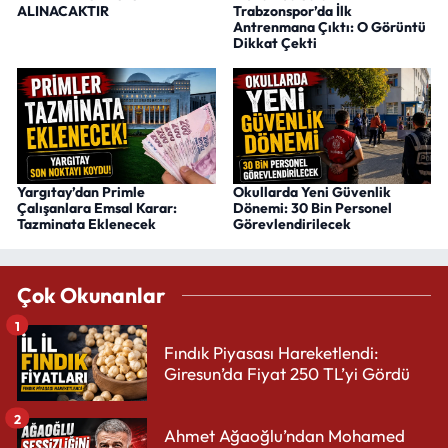
ALINACAKTIR
Trabzonspor’da İlk
Antrenmana Çıktı: O Görüntü
Dikkat Çekti
Yargıtay’dan Primle
Okullarda Yeni Güvenlik
Çalışanlara Emsal Karar:
Dönemi: 30 Bin Personel
Tazminata Eklenecek
Görevlendirilecek
Çok Okunanlar
1
Fındık Piyasası Hareketlendi:
Giresun’da Fiyat 250 TL’yi Gördü
2
Ahmet Ağaoğlu’ndan Mohamed