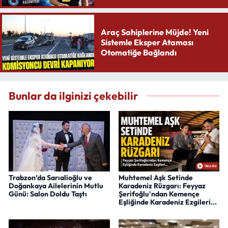
Araç Sahiplerine Müjde! Yeni
Sistemle Eksper Ataması
Otomatiğe Bağlandı
Bunlar da ilginizi çekebilir
Trabzon’da Sarıalioğlu ve
Muhtemel Aşk Setinde
Doğankaya Ailelerinin Mutlu
Karadeniz Rüzgarı: Feyyaz
Günü: Salon Doldu Taştı
Şerifoğlu'ndan Kemençe
Eşliğinde Karadeniz Ezgileri...