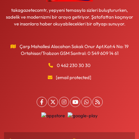
takagazetecomtr, yepyeni temasıyla sizleri buluştururken,
sadelik ve modernizmi bir araya getiriyor. Şatafattan kaçınıyor
ve insanlara haber okuyabilecekleri bir altyapı sunuyor.
Çarşı Mahallesi Alacahan Sokak Onur Apt.Kat:4 No: 19
Ortahisar/Trabzon GSM Santral: 0 549 609 14 61
0 462 230 30 30
[email protected]