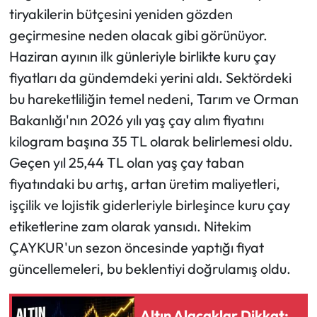
tiryakilerin bütçesini yeniden gözden
Ekonomi
geçirmesine neden olacak gibi görünüyor.
Haziran ayının ilk günleriyle birlikte kuru çay
Sağlık
fiyatları da gündemdeki yerini aldı. Sektördeki
bu hareketliliğin temel nedeni, Tarım ve Orman
Turizm
Bakanlığı'nın 2026 yılı yaş çay alım fiyatını
kilogram başına 35 TL olarak belirlemesi oldu.
Teknoloji
Geçen yıl 25,44 TL olan yaş çay taban
fiyatındaki bu artış, artan üretim maliyetleri,
işçilik ve lojistik giderleriyle birleşince kuru çay
etiketlerine zam olarak yansıdı. Nitekim
ÇAYKUR'un sezon öncesinde yaptığı fiyat
güncellemeleri, bu beklentiyi doğrulamış oldu.
Altın Alacaklar Dikkat: