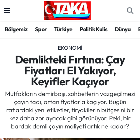
Bölgemiz
Trabzon Nöbetçi Eczaneler
Bölgemiz
Spor
Türkiye
Politik Kulis
Dünya
Spor
Trabzon Hava Durumu
EKONOMI
Türkiye
Trabzon Trafik Yoğunluk Haritası
Demlikteki Fırtına: Çay
Fiyatları El Yakıyor,
Kültür/Sanat
Süper Lig Puan Durumu ve Fikstür
Keyifler Kaçıyor
Politika
Tüm Manşetler
Mutfakların demirbaşı, sohbetlerin vazgeçilmezi
çayın tadı, artan fiyatlarla kaçıyor. Bugün
Politik Kulis
Son Dakika Haberleri
raflardaki yeni etiketler, tiryakilerin bütçesini bir
kez daha zorlayacak gibi görünüyor. Peki, bir
Dünya
Haber Arşivi
bardak demli çayın maliyeti artık ne kadar?
Magazin