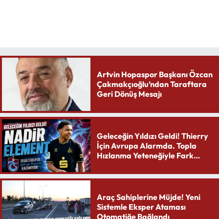
Artvin Hopaspor Başkanı Özcan
Çakmakçıoğlu’ndan Taraftara
Geri Dönüş Mesajı
Geleceğin Yıldızı Geldi! Thierry
İçin Avrupa Alarmda. Topla
Hızlanma Yeteneğiyle Fark
Yaratıyor
Araç Sahiplerine Müjde! Yeni
Sistemle Eksper Ataması
Otomatiğe Bağlandı