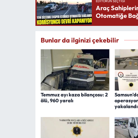
EDITÖRÜN SEÇTIĞI
Araç Sahipleri
Otomatiğe Bağ
Bunlar da ilginizi çekebilir
Temmuz ayı kaza bilançosu: 2
Samsun'da
ölü, 960 yaralı
operasyon
yakalandı