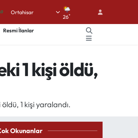
69
Ortahisar
°
26
06
Resmi İlanlar
.1
21
39
 1 kişi öldü,
0
ldü, 1 kişi yaralandı.
Çok Okunanlar