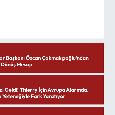
or Başkanı Özcan Çakmakçıoğlu’ndan
 Dönüş Mesajı
zı Geldi! Thierry İçin Avrupa Alarmda.
 Yeteneğiyle Fark Yaratıyor