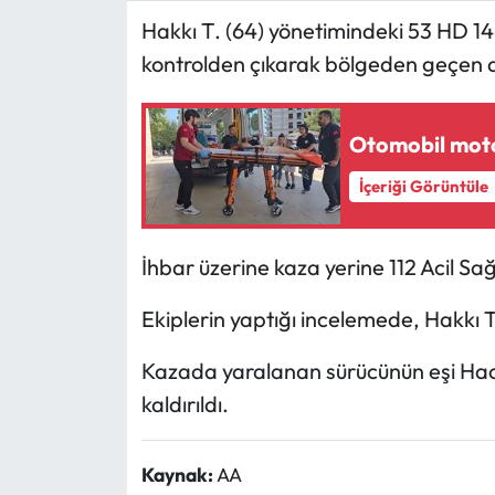
Hakkı T. (64) yönetimindeki 53 HD 1
Ekonomi
kontrolden çıkarak bölgeden geçen 
Sağlık
Otomobil motosi
Turizm
İçeriği Görüntüle
Teknoloji
İhbar üzerine kaza yerine 112 Acil Sağ
Ekiplerin yaptığı incelemede, Hakkı T'
Kazada yaralanan sürücünün eşi Hace
kaldırıldı.
Kaynak:
AA