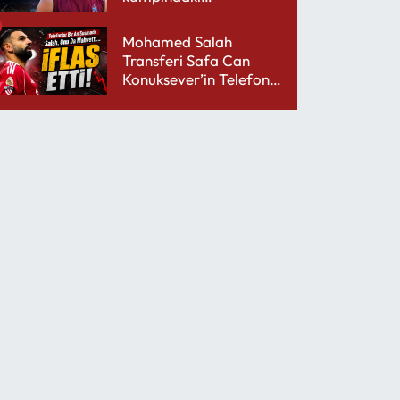
performansıyla şaşırttı
Mohamed Salah
Transferi Safa Can
Konuksever’in Telefon
Şarjını Bitirdi