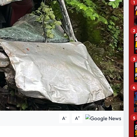
1
2
3
4
-
+
5
A
A