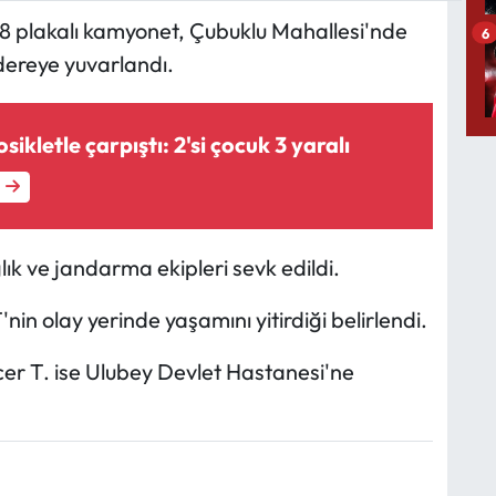
48 plakalı kamyonet, Çubuklu Mahallesi'nde
6
dereye yuvarlandı.
kletle çarpıştı: 2'si çocuk 3 yaralı
lık ve jandarma ekipleri sevk edildi.
nin olay yerinde yaşamını yitirdiği belirlendi.
r T. ise Ulubey Devlet Hastanesi'ne