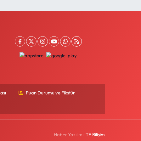
ası
Puan Durumu ve Fikstür
Haber Yazılımı:
TE Bilişim