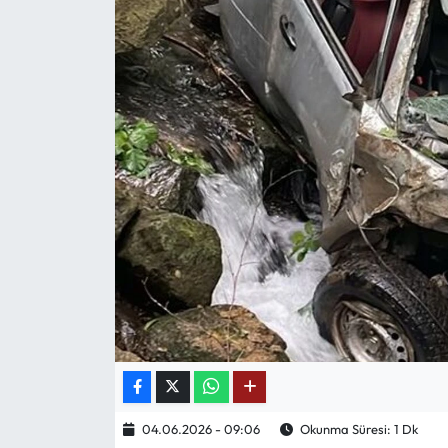
Mektup Galeri
Röportaj
Manşet
Köşe Yazıları
Karikatür Galeri
BIK
ASTROLOJİ
Spor Yazıları
04.06.2026 - 09:06
Okunma Süresi: 1 Dk
Mektup Galeri