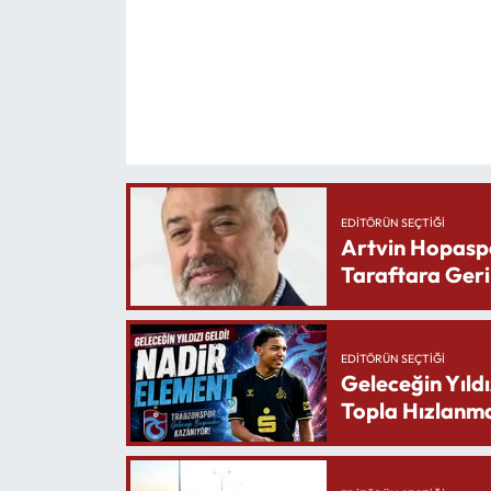
EDITÖRÜN SEÇTIĞI
Artvin Hopasp
Taraftara Geri
EDITÖRÜN SEÇTIĞI
Geleceğin Yıldı
Topla Hızlanma