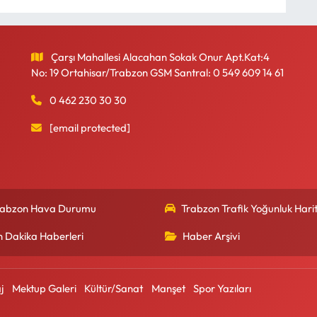
Çarşı Mahallesi Alacahan Sokak Onur Apt.Kat:4
No: 19 Ortahisar/Trabzon GSM Santral: 0 549 609 14 61
0 462 230 30 30
[email protected]
rabzon Hava Durumu
Trabzon Trafik Yoğunluk Harit
n Dakika Haberleri
Haber Arşivi
j
Mektup Galeri
Kültür/Sanat
Manşet
Spor Yazıları