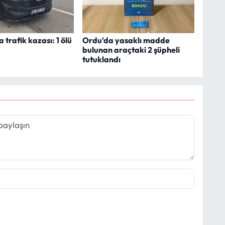
 trafik kazası: 1 ölü
Ordu'da yasaklı madde
bulunan araçtaki 2 şüpheli
tutuklandı