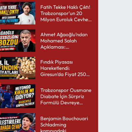
Fatih Tekke Haklı Çıktı!
Trabzonspor'un 20
Milyon Euroluk Cevheri
Parlıyor
Ahmet Ağaoğlu’ndan
Mohamed Salah
Açıklaması:
Trabzonspor’a Çok
Yakışır
Fındık Piyasası
Hareketlendi:
Giresun’da Fiyat 250
TL’yi Gördü
Trabzonspor Ousmane
Diabate İçin Sürpriz
Formülü Devreye
Sokuyor
Benjamin Bouchouari
Schladming
kampındaki