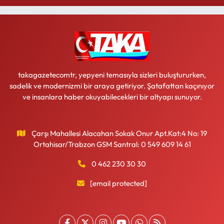
takagazetecomtr, yepyeni temasıyla sizleri buluştururken,
sadelik ve modernizmi bir araya getiriyor. Şatafattan kaçınıyor
ve insanlara haber okuyabilecekleri bir altyapı sunuyor.
Çarşı Mahallesi Alacahan Sokak Onur Apt.Kat:4 No: 19
Ortahisar/Trabzon GSM Santral: 0 549 609 14 61
0 462 230 30 30
[email protected]