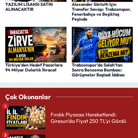
YAZILIM LİSANSI SATIN
Alexander Sörloth İçin
ALINACAKTIR
Transfer Savaşı: Trabzonspor,
Fenerbahçe ve Beşiktaş
Peşinde
Türkiye’den Hedef Pazarlara
Trabzonspor’da Salah’tan
94 Milyar Dolarlık İhracat
Sonra Benzema Bombası:
Görüşmeler Başladı İddiası
Çok Okunanlar
1
Fındık Piyasası Hareketlendi:
Giresun’da Fiyat 250 TL’yi Gördü
2