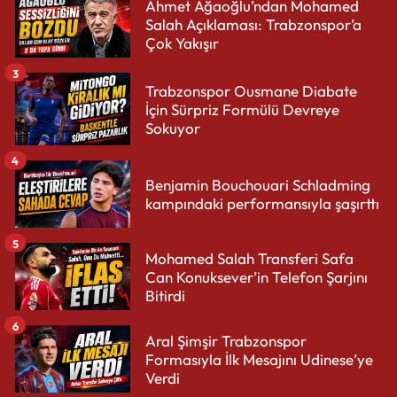
Ahmet Ağaoğlu’ndan Mohamed
Salah Açıklaması: Trabzonspor’a
Çok Yakışır
3
Trabzonspor Ousmane Diabate
İçin Sürpriz Formülü Devreye
Sokuyor
4
Benjamin Bouchouari Schladming
kampındaki performansıyla şaşırttı
5
Mohamed Salah Transferi Safa
Can Konuksever’in Telefon Şarjını
Bitirdi
6
Aral Şimşir Trabzonspor
Formasıyla İlk Mesajını Udinese’ye
Verdi