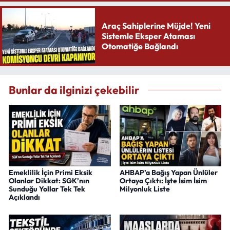
Araç Sahiplerine Müjde! Yeni
Sistemle Eksper Ataması
Otomatiğe Bağlandı
Bunlar da ilginizi çekebilir
Emeklilik İçin Primi Eksik
AHBAP’a Bağış Yapan Ünlüler
Olanlar Dikkat: SGK’nın
Ortaya Çıktı: İşte İsim İsim
Sunduğu Yollar Tek Tek
Milyonluk Liste
Açıklandı