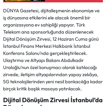
Dikkat Çekti
DÜNYA Gazetesi, dijitalleşmenin ekonomiye ve
Ekonomi
iş dünyasına etkilerini ele alacak önemli bir
Sağlık
organizasyona ev sahipliği yapıyor. Türk
Telekom ana sponsorluğunda düzenlenecek
Turizm
Dijital Dönüşüm Zirvesi, 12 Haziran Cuma günü
İstanbul Finans Merkezi Halkbank İstanbul
Teknoloji
Konferans Salonu’nda gerçekleştirilecek.
Ulaştırma ve Altyapı Bakanı Abdulkadir
Uraloğlu’nun özel konuşmacı olarak katılacağı
zirvede, iletişim altyapılarından yapay zekâya,
5G teknolojilerinden yeni nesil bankacılığa kadar
birçok kritik başlık masaya yatırılacak.
Dijital Dönüşüm Zirvesi İstanbul’da