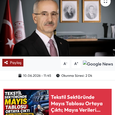
Mektup Galeri
Röportaj
Manşet
Köşe Yazıları
Karikatür Galeri
Paylaş
-
+
A
A
BIK
10.06.2026 - 11:45
Okunma Süresi: 2 Dk
ASTROLOJİ
Tekstil Sektöründe
Spor Yazıları
Mayıs Tablosu Ortaya
Çıktı; Mayıs Verileri
Mektup Galeri