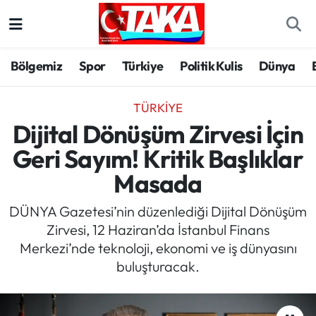
Bölgemiz
Trabzon Nöbetçi Eczaneler
Bölgemiz
Spor
Türkiye
Politik Kulis
Dünya
Spor
Trabzon Hava Durumu
TÜRKIYE
Türkiye
Trabzon Trafik Yoğunluk Haritası
Dijital Dönüşüm Zirvesi İçin
Geri Sayım! Kritik Başlıklar
Kültür/Sanat
Süper Lig Puan Durumu ve Fikstür
Masada
Politika
Tüm Manşetler
DÜNYA Gazetesi’nin düzenlediği Dijital Dönüşüm
Zirvesi, 12 Haziran’da İstanbul Finans
Politik Kulis
Son Dakika Haberleri
Merkezi’nde teknoloji, ekonomi ve iş dünyasını
buluşturacak.
Dünya
Haber Arşivi
Magazin