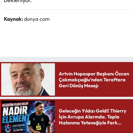
Kaynak:
dunya com
Artvin Hopaspor Başkanı Özcan
Çakmakçıoğlu’ndan Taraftara
Geri Dönüş Mesajı
Geleceğin Yıldızı Geldi! Thierry
İçin Avrupa Alarmda. Topla
Hızlanma Yeteneğiyle Fark
Yaratıyor