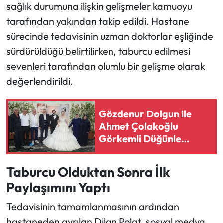
sağlık durumuna ilişkin gelişmeler kamuoyu
tarafından yakından takip edildi. Hastane
sürecinde tedavisinin uzman doktorlar eşliğinde
sürdürüldüğü belirtilirken, taburcu edilmesi
sevenleri tarafından olumlu bir gelişme olarak
değerlendirildi.
Gözdenur Dolgun ile
Ahmet Çolakoğlu
Görkemli Düğünle
Evlendi
Taburcu Olduktan Sonra İlk
Paylaşımını Yaptı
Tedavisinin tamamlanmasının ardından
hastaneden ayrılan Dilan Polat, sosyal medya