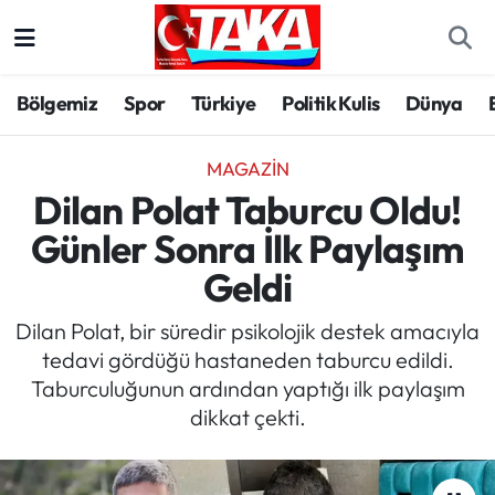
Bölgemiz
Trabzon Nöbetçi Eczaneler
Bölgemiz
Spor
Türkiye
Politik Kulis
Dünya
Spor
Trabzon Hava Durumu
MAGAZIN
Türkiye
Trabzon Trafik Yoğunluk Haritası
Dilan Polat Taburcu Oldu!
Günler Sonra İlk Paylaşım
Kültür/Sanat
Süper Lig Puan Durumu ve Fikstür
Geldi
Politika
Tüm Manşetler
Dilan Polat, bir süredir psikolojik destek amacıyla
tedavi gördüğü hastaneden taburcu edildi.
Politik Kulis
Son Dakika Haberleri
Taburculuğunun ardından yaptığı ilk paylaşım
dikkat çekti.
Dünya
Haber Arşivi
Magazin