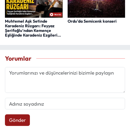
Muhtemel Aşk Setinde
Ordu'da Semicenk konseri
Karadeniz Rüzgarı: Feyyaz
Şerifoğlu'ndan Kemençe
Eşliğinde Karadeniz Ezgileri...
Yorumlar
Gönder