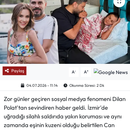
Mektup Galeri
Röportaj
Manşet
Köşe Yazıları
Karikatür Galeri
Paylaş
-
+
A
A
BIK
04.07.2026 - 11:14
Okunma Süresi: 2 Dk
Zor günler geçiren sosyal medya fenomeni Dilan
ASTROLOJİ
Polat'tan sevindiren haber geldi. İzmir'de
Spor Yazıları
uğradığı silahlı saldırıda yakın koruması ve aynı
zamanda eşinin kuzeni olduğu belirtilen Can
Mektup Galeri