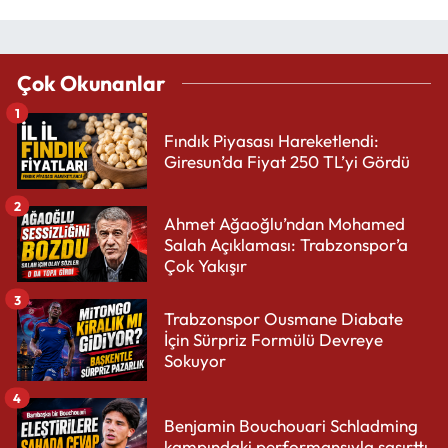
Çok Okunanlar
1
Fındık Piyasası Hareketlendi:
Giresun’da Fiyat 250 TL’yi Gördü
2
Ahmet Ağaoğlu’ndan Mohamed
Salah Açıklaması: Trabzonspor’a
Çok Yakışır
3
Trabzonspor Ousmane Diabate
İçin Sürpriz Formülü Devreye
Sokuyor
4
Benjamin Bouchouari Schladming
kampındaki performansıyla şaşırttı