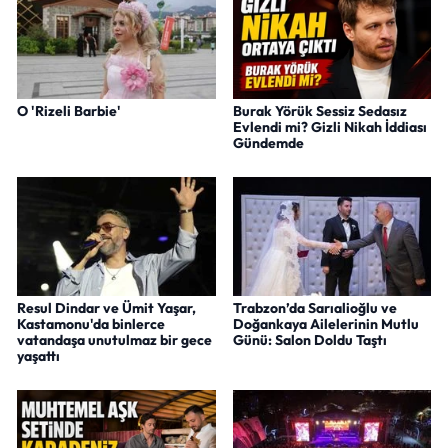
O 'Rizeli Barbie'
Burak Yörük Sessiz Sedasız
Evlendi mi? Gizli Nikah İddiası
Gündemde
Resul Dindar ve Ümit Yaşar,
Trabzon’da Sarıalioğlu ve
Kastamonu'da binlerce
Doğankaya Ailelerinin Mutlu
vatandaşa unutulmaz bir gece
Günü: Salon Doldu Taştı
yaşattı