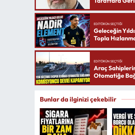
Taraftara Geri
EDITÖRÜN SEÇTIĞI
Geleceğin Yıldı
Topla Hızlanma
EDITÖRÜN SEÇTIĞI
Araç Sahipleri
Otomatiğe Bağ
Bunlar da ilginizi çekebilir