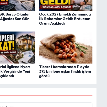
SGK Borcu Olanlar
Ocak 2027 Emekli Zammında
1 Ağustos Son Gün
İlk Rakamlar Geldi: Erdursun
Oranı Açıkladı
ini İlgilendiriyor:
Ticaret borsalarında 11 ayda
k Vergisinde Yeni
375 bin tonu aşkın fındık işlem
çıklandı
gördü