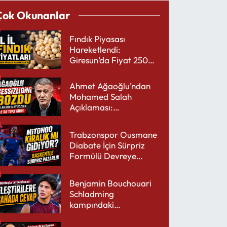
Çok Okunanlar
Fındık Piyasası
Hareketlendi:
Giresun’da Fiyat 250
TL’yi Gördü
Ahmet Ağaoğlu’ndan
Mohamed Salah
Açıklaması:
Trabzonspor’a Çok
Yakışır
Trabzonspor Ousmane
Diabate İçin Sürpriz
Formülü Devreye
Sokuyor
Benjamin Bouchouari
Schladming
kampındaki
performansıyla şaşırttı