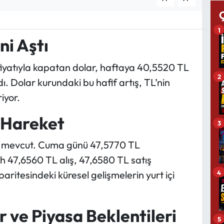
1
ni Aştı
fiyatıyla kapatan dolar, haftaya 40,5520 TL
2
dı. Dolar kurundaki bu hafif artış, TL’nin
iyor.
ü Hareket
3
o mevcut. Cuma günü 47,5770 TL
 47,6560 TL alış, 47,6580 TL satış
4
aritesindeki küresel gelişmelerin yurt içi
ve Piyasa Beklentileri
5