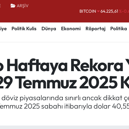
E
ARŞİV
BITCOIN
64.225,61
%-0.
DOLAR
47,6704
iye
Politik Kulis
Dünya
Ekonomi
Röportaj
Politika
EURO
55,0406
%-0.
STERLİN
64,2143
GRAM ALTIN
6510.40
%0.
o Haftaya Rekora 
BİST100
13.799
%
 29 Temmuz 2025 K
 döviz piyasalarında sınırlı ancak dikkat ç
Temmuz 2025 sabahı itibarıyla dolar 40,5