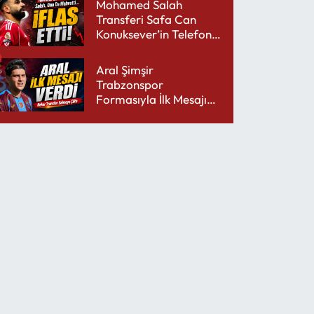
Mohamed Salah
Transferi Safa Can
Konuksever’in Telefon
Şarjını Bitirdi
Aral Şimşir
Trabzonspor
Formasıyla İlk Mesajını
Udinese’ye Verdi