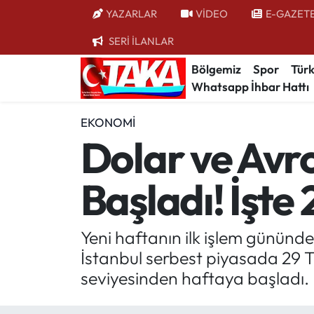
YAZARLAR
VİDEO
E-GAZET
SERİ İLANLAR
Bölgemiz
Trabzon Nöbetçi Eczaneler
Bölgemiz
Spor
Türk
Whatsapp İhbar Hattı
Spor
Trabzon Hava Durumu
EKONOMI
Türkiye
Trabzon Trafik Yoğunluk Haritası
Dolar ve Avr
Kültür/Sanat
Süper Lig Puan Durumu ve Fikstür
Başladı! İşte
Politika
Tüm Manşetler
Politik Kulis
Son Dakika Haberleri
Yeni haftanın ilk işlem gününde
İstanbul serbest piyasada 29 
Dünya
Haber Arşivi
seviyesinden haftaya başladı.
Magazin