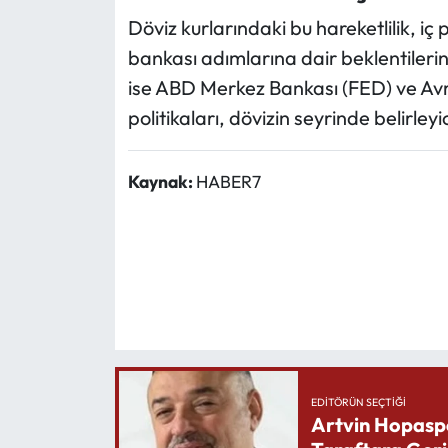
Döviz kurlarındaki bu hareketlilik, iç
bankası adımlarına dair beklentilerin
ise ABD Merkez Bankası (FED) ve Avr
politikaları, dövizin seyrinde belirleyi
Kaynak:
HABER7
EDITÖRÜN SEÇTIĞI
Artvin Hopasp