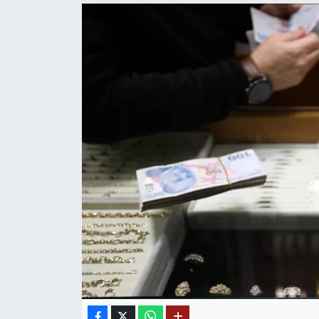
Mektup Galeri
Röportaj
Manşet
Köşe Yazıları
Karikatür Galeri
BIK
ASTROLOJİ
Spor Yazıları
Mektup Galeri