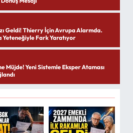
 Dönüş Mesajı
zı Geldi! Thierry İçin Avrupa Alarmda.
 Yeteneğiyle Fark Yaratıyor
ne Müjde! Yeni Sistemle Eksper Ataması
landı