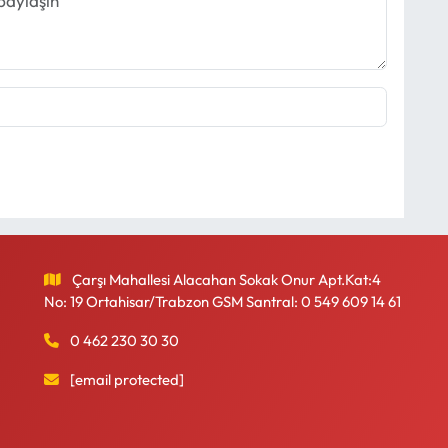
Çarşı Mahallesi Alacahan Sokak Onur Apt.Kat:4
No: 19 Ortahisar/Trabzon GSM Santral: 0 549 609 14 61
0 462 230 30 30
[email protected]