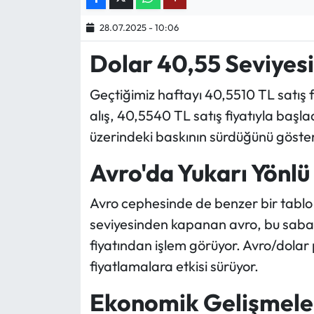
28.07.2025 - 10:06
Ekonomi
Dolar 40,55 Seviyesi
Sağlık
Geçtiğimiz haftayı 40,5510 TL satış 
Turizm
alış, 40,5540 TL satış fiyatıyla başla
üzerindeki baskının sürdüğünü göster
Teknoloji
Avro'da Yukarı Yönl
Avro cephesinde de benzer bir tabl
seviyesinden kapanan avro, bu sabah
fiyatından işlem görüyor. Avro/dolar p
fiyatlamalara etkisi sürüyor.
Ekonomik Gelişmeler 