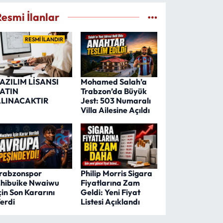
Resmi İlanlar
RESMİ İLANDIR
AZILIM LİSANSI
Mohamed Salah’a
ATIN
Trabzon’da Büyük
LINACAKTIR
Jest: 503 Numaralı
Villa Ailesine Açıldı
rabzonspor
Philip Morris Sigara
hibuike Nwaiwu
Fiyatlarına Zam
çin Son Kararını
Geldi: Yeni Fiyat
erdi
Listesi Açıklandı