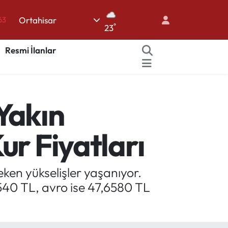
Ortahisar
63
°
23
%0
Resmi İlanlar
08
%0
45
Yakın
70
ur Fiyatları
eken yükselişler yaşanıyor.
540 TL, avro ise 47,6580 TL