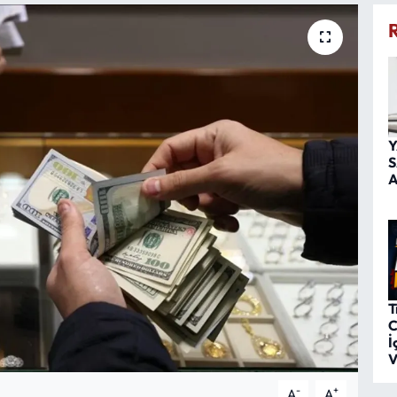
Y
S
A
T
C
İ
V
-
+
A
A