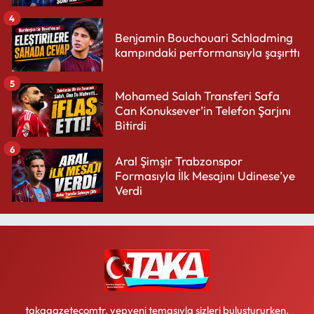
4
Benjamin Bouchouari Schladming
kampındaki performansıyla şaşırttı
5
Mohamed Salah Transferi Safa
Can Konuksever’in Telefon Şarjını
Bitirdi
6
Aral Şimşir Trabzonspor
Formasıyla İlk Mesajını Udinese’ye
Verdi
takagazetecomtr, yepyeni temasıyla sizleri buluştururken,