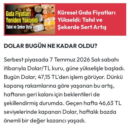
Küresel Gıda Fiyatları
Ekonomi
Yükseldi: Tahıl ve
Şekerde Sert Artış
Sağlık
Turizm
DOLAR BUGÜN NE KADAR OLDU?
Teknoloji
Serbest piyasada 7 Temmuz 2026 Salı sabahı
itibarıyla Dolar/TL kuru, güne yükselişle başladı.
Bugün Dolar, 47,15 TL'den işlem görüyor. Dünkü
kapanış rakamlarına göre yaşanan bu artış,
haftanın geri kalanı için beklentileri de
şekillendirmiş durumda. Geçen hafta 46,63 TL
seviyelerinde kapanan Dolar, haftalık bazda
önemli bir değer kazancı yaşadı.