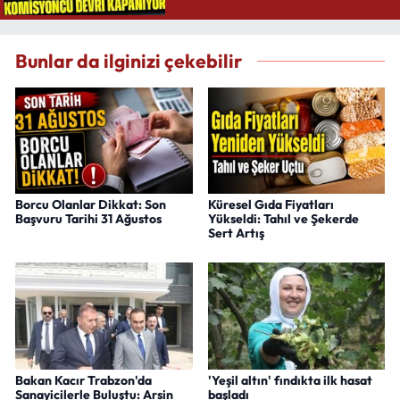
Bunlar da ilginizi çekebilir
Borcu Olanlar Dikkat: Son
Küresel Gıda Fiyatları
Başvuru Tarihi 31 Ağustos
Yükseldi: Tahıl ve Şekerde
Sert Artış
Bakan Kacır Trabzon'da
'Yeşil altın' fındıkta ilk hasat
Sanayicilerle Buluştu: Arsin
başladı