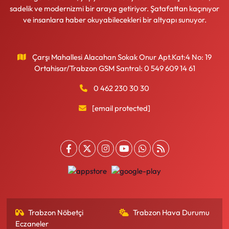
sadelik ve modernizmi bir araya getiriyor. Şatafattan kaçınıyor
ve insanlara haber okuyabilecekleri bir altyapı sunuyor.
Çarşı Mahallesi Alacahan Sokak Onur Apt.Kat:4 No: 19
Ortahisar/Trabzon GSM Santral: 0 549 609 14 61
0 462 230 30 30
[email protected]
Trabzon Nöbetçi
Trabzon Hava Durumu
Eczaneler