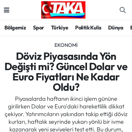
Bölgemiz
Trabzon Nöbetçi Eczaneler
Bölgemiz
Spor
Türkiye
Politik Kulis
Dünya
Spor
Trabzon Hava Durumu
EKONOMI
Türkiye
Trabzon Trafik Yoğunluk Haritası
Döviz Piyasasında Yön
Değişti mi? Güncel Dolar ve
Kültür/Sanat
Süper Lig Puan Durumu ve Fikstür
Euro Fiyatları Ne Kadar
Politika
Tüm Manşetler
Oldu?
Politik Kulis
Son Dakika Haberleri
Piyasalarda haftanın ikinci işlem gününe
girilirken Dolar ve Euro'daki hareketlilik dikkat
Dünya
Haber Arşivi
çekiyor. Yatırımcıların yakından takip ettiği döviz
kurları, haftalık seyrinde yukarı yönlü bir ivme
Magazin
kazanarak yeni seviyeleri test etti. Bu durum,