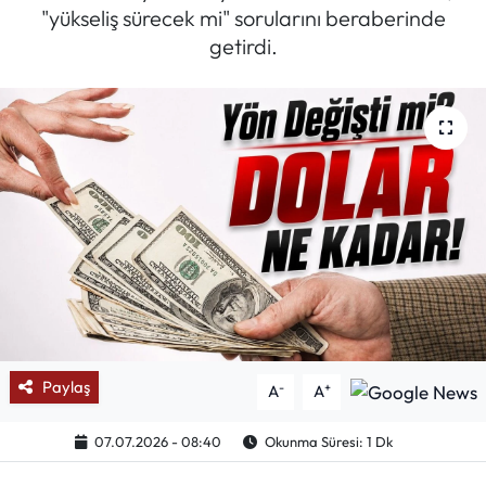
"yükseliş sürecek mi" sorularını beraberinde
Mektup Galeri
getirdi.
Röportaj
Manşet
Köşe Yazıları
Karikatür Galeri
BIK
ASTROLOJİ
Paylaş
-
+
A
A
Spor Yazıları
07.07.2026 - 08:40
Okunma Süresi: 1 Dk
Mektup Galeri