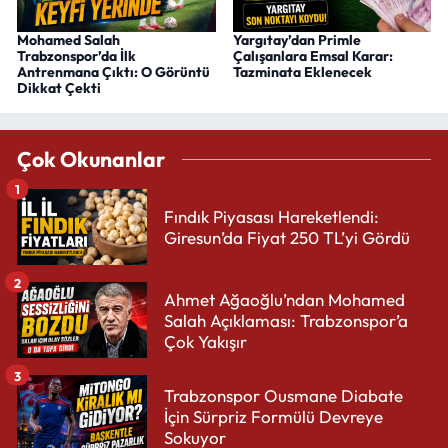
Mohamed Salah
Yargıtay’dan Primle
Trabzonspor’da İlk
Çalışanlara Emsal Karar:
Antrenmana Çıktı: O Görüntü
Tazminata Eklenecek
Dikkat Çekti
Çok Okunanlar
1
Fındık Piyasası Hareketlendi:
Giresun’da Fiyat 250 TL’yi Gördü
2
Ahmet Ağaoğlu’ndan Mohamed
Salah Açıklaması: Trabzonspor’a
Çok Yakışır
3
Trabzonspor Ousmane Diabate
İçin Sürpriz Formülü Devreye
Sokuyor