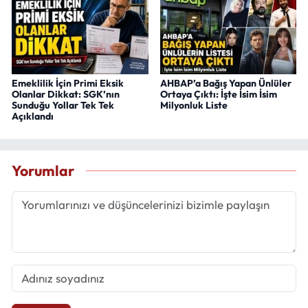
Emeklilik İçin Primi Eksik
AHBAP’a Bağış Yapan Ünlüler
Olanlar Dikkat: SGK’nın
Ortaya Çıktı: İşte İsim İsim
Sunduğu Yollar Tek Tek
Milyonluk Liste
Açıklandı
Yorumlar