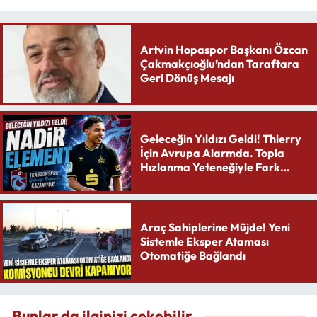
Artvin Hopaspor Başkanı Özcan
Çakmakçıoğlu’ndan Taraftara
Geri Dönüş Mesajı
Geleceğin Yıldızı Geldi! Thierry
İçin Avrupa Alarmda. Topla
Hızlanma Yeteneğiyle Fark
Yaratıyor
Araç Sahiplerine Müjde! Yeni
Sistemle Eksper Ataması
Otomatiğe Bağlandı
Bunlar da ilginizi çekebilir