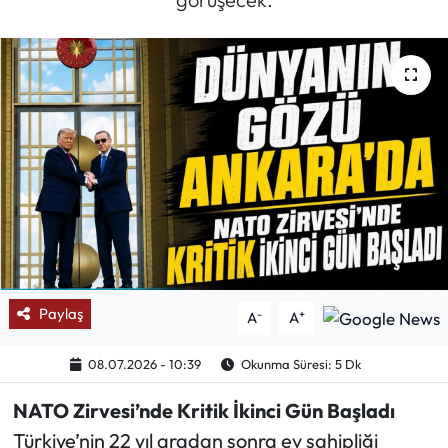
Mektup Galeri
Röportaj
Manşet
Köşe Yazıları
Karikatür Galeri
BIK
Paylaş
-
+
A
A
ASTROLOJİ
08.07.2026 - 10:39
Okunma Süresi: 5 Dk
Spor Yazıları
NATO Zirvesi’nde Kritik İkinci Gün Başladı
Türkiye’nin 22 yıl aradan sonra ev sahipliği
Mektup Galeri