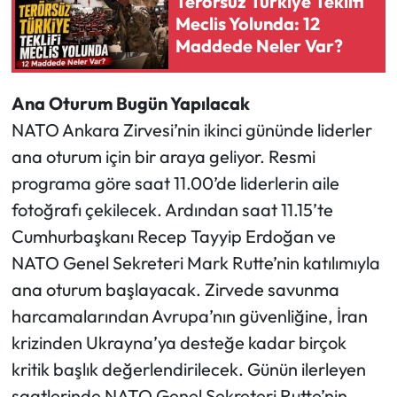
Terörsüz Türkiye Teklifi
Meclis Yolunda: 12
Maddede Neler Var?
Ana Oturum Bugün Yapılacak
NATO Ankara Zirvesi’nin ikinci gününde liderler
ana oturum için bir araya geliyor. Resmi
programa göre saat 11.00’de liderlerin aile
fotoğrafı çekilecek. Ardından saat 11.15’te
Cumhurbaşkanı Recep Tayyip Erdoğan ve
NATO Genel Sekreteri Mark Rutte’nin katılımıyla
ana oturum başlayacak. Zirvede savunma
harcamalarından Avrupa’nın güvenliğine, İran
krizinden Ukrayna’ya desteğe kadar birçok
kritik başlık değerlendirilecek. Günün ilerleyen
saatlerinde NATO Genel Sekreteri Rutte’nin