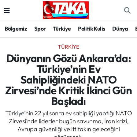
Bölgemiz
Trabzon Nöbetçi Eczaneler
Bölgemiz
Spor
Türkiye
Politik Kulis
Dünya
Spor
Trabzon Hava Durumu
TÜRKIYE
Türkiye
Trabzon Trafik Yoğunluk Haritası
Dünyanın Gözü Ankara’da:
Türkiye’nin Ev
Kültür/Sanat
Süper Lig Puan Durumu ve Fikstür
Sahipliğindeki NATO
Politika
Tüm Manşetler
Zirvesi’nde Kritik İkinci Gün
Başladı
Politik Kulis
Son Dakika Haberleri
Türkiye’nin 22 yıl sonra ev sahipliği yaptığı NATO
Dünya
Haber Arşivi
Zirvesi’nde liderler bugün savunma, İran krizi,
Avrupa güvenliği ve ittifakın geleceğini
Magazin
görüşecek.