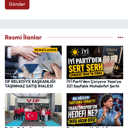
Gönder
Resmi İlanlar
RESMİ İLANDIR
OF BELEDİYE BAŞKANLIĞI
İYİ Parti’den Çerçeve Yasa’ya
TAŞINMAZ SATIŞ İHALESİ
321 Sayfalık Muhalefet Şerhi