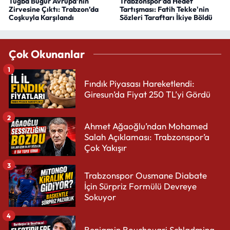
Tuğba Buğur Avrupa’nın
Trabzonspor'da Hedef
Zirvesine Çıktı: Trabzon’da
Tartışması: Fatih Tekke'nin
Coşkuyla Karşılandı
Sözleri Taraftarı İkiye Böldü
Çok Okunanlar
1
Fındık Piyasası Hareketlendi:
Giresun’da Fiyat 250 TL’yi Gördü
2
Ahmet Ağaoğlu’ndan Mohamed
Salah Açıklaması: Trabzonspor’a
Çok Yakışır
3
Trabzonspor Ousmane Diabate
İçin Sürpriz Formülü Devreye
Sokuyor
4
Benjamin Bouchouari Schladming