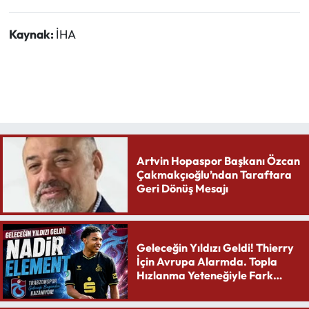
Kaynak:
İHA
Artvin Hopaspor Başkanı Özcan
Çakmakçıoğlu’ndan Taraftara
Geri Dönüş Mesajı
Geleceğin Yıldızı Geldi! Thierry
İçin Avrupa Alarmda. Topla
Hızlanma Yeteneğiyle Fark
Yaratıyor