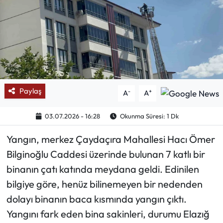
Mektup Galeri
Röportaj
Manşet
Paylaş
-
+
A
A
Köşe Yazıları
03.07.2026 - 16:28
Okunma Süresi: 1 Dk
Karikatür Galeri
Yangın, merkez Çaydaçıra Mahallesi Hacı Ömer
BIK
Bilginoğlu Caddesi üzerinde bulunan 7 katlı bir
binanın çatı katında meydana geldi. Edinilen
ASTROLOJİ
bilgiye göre, henüz bilinemeyen bir nedenden
Spor Yazıları
dolayı binanın baca kısmında yangın çıktı.
Yangını fark eden bina sakinleri, durumu Elazığ
Mektup Galeri