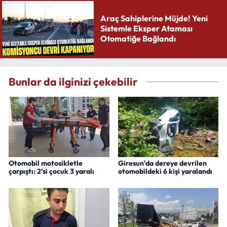
Araç Sahiplerine Müjde! Yeni
Sistemle Eksper Ataması
Otomatiğe Bağlandı
Bunlar da ilginizi çekebilir
Otomobil motosikletle
Giresun'da dereye devrilen
çarpıştı: 2'si çocuk 3 yaralı
otomobildeki 6 kişi yaralandı