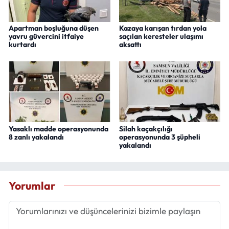
Apartman boşluğuna düşen
Kazaya karışan tırdan yola
yavru güvercini itfaiye
saçılan keresteler ulaşımı
kurtardı
aksattı
Yasaklı madde operasyonunda
Silah kaçakçılığı
8 zanlı yakalandı
operasyonunda 3 şüpheli
yakalandı
Yorumlar