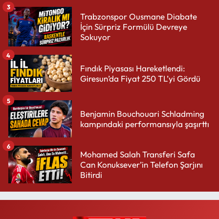
3
Trabzonspor Ousmane Diabate
İçin Sürpriz Formülü Devreye
Sokuyor
4
Fındık Piyasası Hareketlendi:
Giresun’da Fiyat 250 TL’yi Gördü
5
Benjamin Bouchouari Schladming
kampındaki performansıyla şaşırttı
6
Mohamed Salah Transferi Safa
Can Konuksever’in Telefon Şarjını
Bitirdi