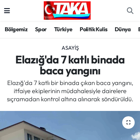
Bölgemiz
Trabzon Nöbetçi Eczaneler
Bölgemiz
Spor
Türkiye
Politik Kulis
Dünya
Spor
Trabzon Hava Durumu
ASAYIŞ
Türkiye
Trabzon Trafik Yoğunluk Haritası
Elazığ'da 7 katlı binada
baca yangını
Kültür/Sanat
Süper Lig Puan Durumu ve Fikstür
Elazığ'da 7 katlı bir binada çıkan baca yangını,
Politika
Tüm Manşetler
itfaiye ekiplerinin müdahalesiyle dairelere
sıçramadan kontrol altına alınarak söndürüldü.
Politik Kulis
Son Dakika Haberleri
Dünya
Haber Arşivi
Magazin