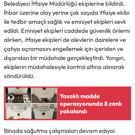
Belediyesi İtfaiye Müdürlüğü ekiplerine bildirdi.
İhbar üzerine olay yerine çok sayıda itfaiye ekibi
Ekonomi
ile tedbir amaçlı sağlık ve emniyet ekipleri sevk
Sağlık
edildi. Emniyet ekipleri caddede güvenlik önlemi
alırken, itfaiye ekipleri de alevlerin dairelere ve
Turizm
çatıya sıçramasını engellemek için içeriden ve
dışarıdan bir müdahale gerçekleştirdi. Yangın,
Teknoloji
ekiplerin müdahalesiyle kontrol altına alınarak
söndürüldü.
Yasaklı madde
operasyonunda 8 zanlı
yakalandı
Binada soğutma çalışmaları devam ediyor.