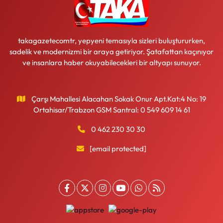
takagazetecomtr, yepyeni temasıyla sizleri buluştururken,
sadelik ve modernizmi bir araya getiriyor. Şatafattan kaçınıyor
ve insanlara haber okuyabilecekleri bir altyapı sunuyor.
Çarşı Mahallesi Alacahan Sokak Onur Apt.Kat:4 No: 19
Ortahisar/Trabzon GSM Santral: 0 549 609 14 61
0 462 230 30 30
[email protected]