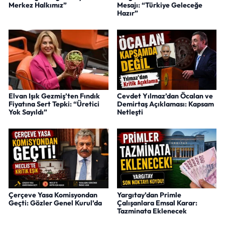
Merkez Halkımız”
Mesajı: “Türkiye Geleceğe
Hazır”
Elvan Işık Gezmiş’ten Fındık
Cevdet Yılmaz’dan Öcalan ve
Fiyatına Sert Tepki: “Üretici
Demirtaş Açıklaması: Kapsam
Yok Sayıldı”
Netleşti
Çerçeve Yasa Komisyondan
Yargıtay’dan Primle
Geçti: Gözler Genel Kurul’da
Çalışanlara Emsal Karar:
Tazminata Eklenecek