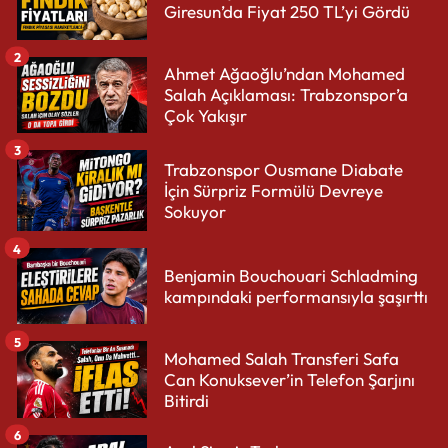
Giresun’da Fiyat 250 TL’yi Gördü
2
Ahmet Ağaoğlu’ndan Mohamed
Salah Açıklaması: Trabzonspor’a
Çok Yakışır
3
Trabzonspor Ousmane Diabate
İçin Sürpriz Formülü Devreye
Sokuyor
4
Benjamin Bouchouari Schladming
kampındaki performansıyla şaşırttı
5
Mohamed Salah Transferi Safa
Can Konuksever’in Telefon Şarjını
Bitirdi
6