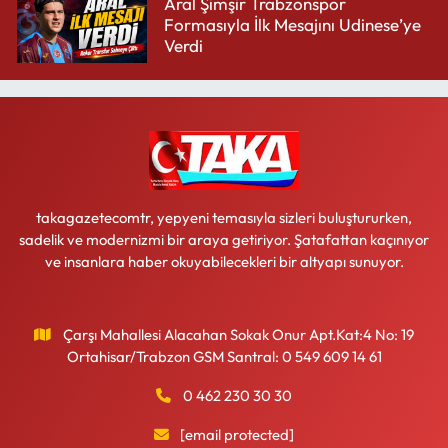
Aral Şimşir Trabzonspor
Formasıyla İlk Mesajını Udinese’ye
Verdi
takagazetecomtr, yepyeni temasıyla sizleri buluştururken,
sadelik ve modernizmi bir araya getiriyor. Şatafattan kaçınıyor
ve insanlara haber okuyabilecekleri bir altyapı sunuyor.
Çarşı Mahallesi Alacahan Sokak Onur Apt.Kat:4 No: 19
Ortahisar/Trabzon GSM Santral: 0 549 609 14 61
0 462 230 30 30
[email protected]