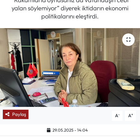
yalan söylemiyor” diyerek iktidarın ekonomi
Mektup Galeri
politikalarını eleştirdi.
Röportaj
Manşet
Köşe Yazıları
Karikatür Galeri
BIK
ASTROLOJİ
Paylaş
-
+
A
A
Spor Yazıları
29.05.2025 - 14:04
Mektup Galeri