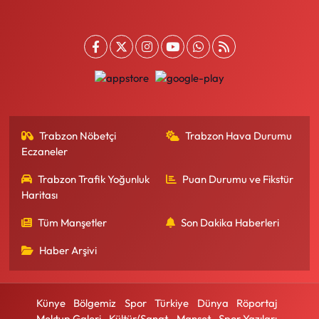
Trabzon Nöbetçi
Trabzon Hava Durumu
Eczaneler
Trabzon Trafik Yoğunluk
Puan Durumu ve Fikstür
Haritası
Tüm Manşetler
Son Dakika Haberleri
Haber Arşivi
Künye
Bölgemiz
Spor
Türkiye
Dünya
Röportaj
Mektup Galeri
Kültür/Sanat
Manşet
Spor Yazıları