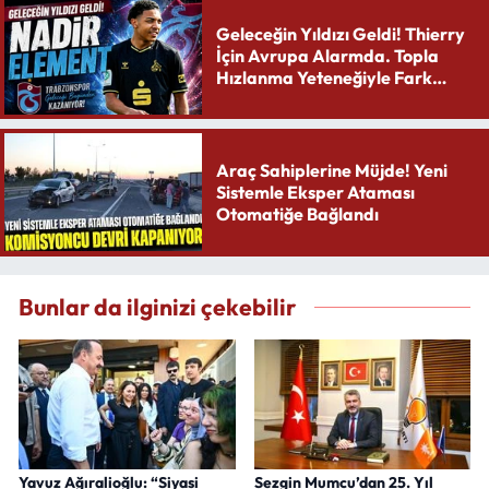
Geleceğin Yıldızı Geldi! Thierry
İçin Avrupa Alarmda. Topla
Hızlanma Yeteneğiyle Fark
Yaratıyor
Araç Sahiplerine Müjde! Yeni
Sistemle Eksper Ataması
Otomatiğe Bağlandı
Bunlar da ilginizi çekebilir
Yavuz Ağıralioğlu: “Siyasi
Sezgin Mumcu’dan 25. Yıl