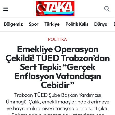
Bölgemiz
Trabzon Nöbetçi Eczaneler
Bölgemiz
Spor
Türkiye
Politik Kulis
Dünya
Spor
Trabzon Hava Durumu
POLITIKA
Türkiye
Trabzon Trafik Yoğunluk Haritası
Emekliye Operasyon
Çekildi! TÜED Trabzon’dan
Kültür/Sanat
Süper Lig Puan Durumu ve Fikstür
Sert Tepki: “Gerçek
Politika
Tüm Manşetler
Enflasyon Vatandaşın
Cebidir”
Politik Kulis
Son Dakika Haberleri
Trabzon TÜED Şube Başkan Yardımcısı
Dünya
Haber Arşivi
Ümmügül Çalık, emekli maaşlarındaki erimeye
ve bayram ikramiyesi tartışmalarına sert çıktı.
Magazin
“Rakamlarla oynasanız da vatandaşın cebi