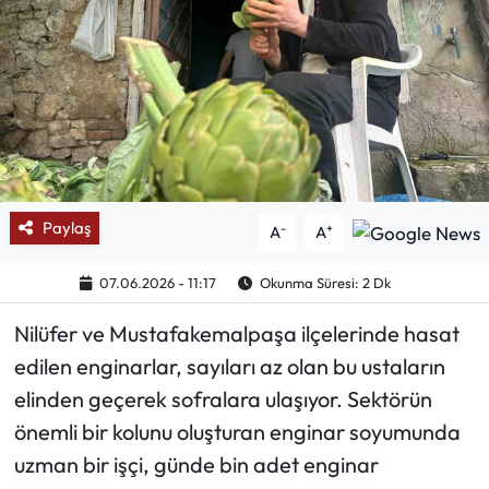
Mektup Galeri
Röportaj
Manşet
Köşe Yazıları
Paylaş
-
+
A
A
Karikatür Galeri
07.06.2026 - 11:17
Okunma Süresi: 2 Dk
BIK
Nilüfer ve Mustafakemalpaşa ilçelerinde hasat
edilen enginarlar, sayıları az olan bu ustaların
ASTROLOJİ
elinden geçerek sofralara ulaşıyor. Sektörün
Spor Yazıları
önemli bir kolunu oluşturan enginar soyumunda
uzman bir işçi, günde bin adet enginar
Mektup Galeri