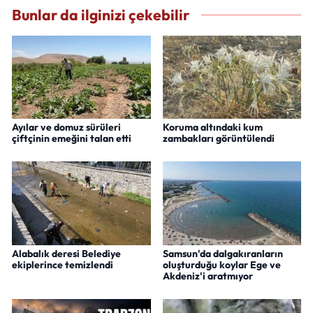
Bunlar da ilginizi çekebilir
Ayılar ve domuz sürüleri
Koruma altındaki kum
çiftçinin emeğini talan etti
zambakları görüntülendi
Alabalık deresi Belediye
Samsun'da dalgakıranların
ekiplerince temizlendi
oluşturduğu koylar Ege ve
Akdeniz'i aratmıyor