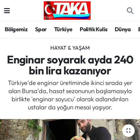
Bölgemiz
Trabzon Nöbetçi Eczaneler
Bölgemiz
Spor
Türkiye
Politik Kulis
Dünya
Spor
Trabzon Hava Durumu
HAYAT & YAŞAM
Türkiye
Trabzon Trafik Yoğunluk Haritası
Enginar soyarak ayda 240
bin lira kazanıyor
Kültür/Sanat
Süper Lig Puan Durumu ve Fikstür
Türkiye'de enginar üretiminde ikinci sırada yer
Politika
Tüm Manşetler
alan Bursa'da, hasat sezonunun başlamasıyla
birlikte 'enginar soyucu' olarak adlandırılan
Politik Kulis
Son Dakika Haberleri
ustalar da yoğun mesai yaşıyor.
Dünya
Haber Arşivi
Magazin