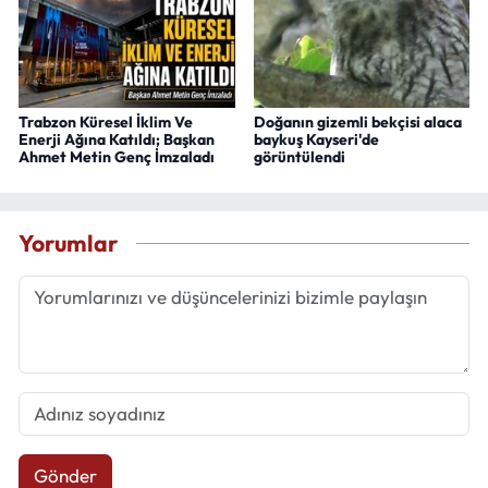
Trabzon Küresel İklim Ve
Doğanın gizemli bekçisi alaca
Enerji Ağına Katıldı; Başkan
baykuş Kayseri'de
Ahmet Metin Genç İmzaladı
görüntülendi
Yorumlar
Gönder