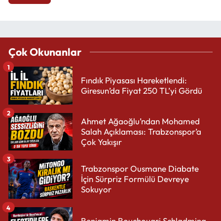
Çok Okunanlar
1
Fındık Piyasası Hareketlendi:
Giresun’da Fiyat 250 TL’yi Gördü
2
Ahmet Ağaoğlu’ndan Mohamed
Salah Açıklaması: Trabzonspor’a
Çok Yakışır
3
Trabzonspor Ousmane Diabate
İçin Sürpriz Formülü Devreye
Sokuyor
4
Benjamin Bouchouari Schladming