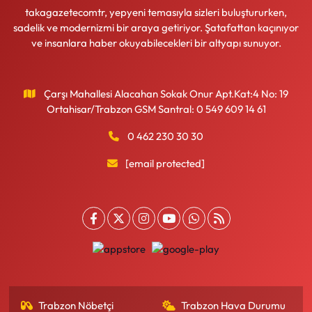
takagazetecomtr, yepyeni temasıyla sizleri buluştururken,
sadelik ve modernizmi bir araya getiriyor. Şatafattan kaçınıyor
ve insanlara haber okuyabilecekleri bir altyapı sunuyor.
Çarşı Mahallesi Alacahan Sokak Onur Apt.Kat:4 No: 19
Ortahisar/Trabzon GSM Santral: 0 549 609 14 61
0 462 230 30 30
[email protected]
Trabzon Nöbetçi
Trabzon Hava Durumu