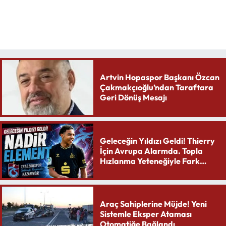
Artvin Hopaspor Başkanı Özcan
Çakmakçıoğlu’ndan Taraftara
Geri Dönüş Mesajı
Geleceğin Yıldızı Geldi! Thierry
İçin Avrupa Alarmda. Topla
Hızlanma Yeteneğiyle Fark
Yaratıyor
Araç Sahiplerine Müjde! Yeni
Sistemle Eksper Ataması
Otomatiğe Bağlandı