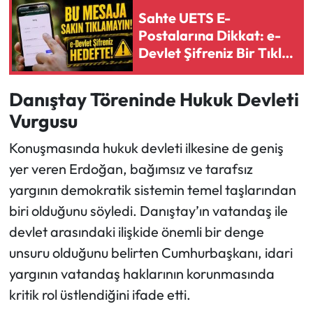
Sahte UETS E-
Postalarına Dikkat: e-
Devlet Şifreniz Bir Tıkla
Çalınabilir
Danıştay Töreninde Hukuk Devleti
Vurgusu
Konuşmasında hukuk devleti ilkesine de geniş
yer veren Erdoğan, bağımsız ve tarafsız
yargının demokratik sistemin temel taşlarından
biri olduğunu söyledi. Danıştay’ın vatandaş ile
devlet arasındaki ilişkide önemli bir denge
unsuru olduğunu belirten Cumhurbaşkanı, idari
yargının vatandaş haklarının korunmasında
kritik rol üstlendiğini ifade etti.