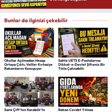
Bunlar da ilginizi çekebilir
Okullar Açılmadan Hesap
Sahte UETS E-Postalarına
Ortaya Çıktı; Veliler Kırtasiye
Dikkat: e-Devlet Şifreniz Bir
Rakamlarını Konuşuyor
Tıkla Çalınabilir
Sami Çift’ten Karabük’te
Bakan Cevdet Yılmaz