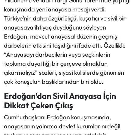
Yıldönümü ve İdari Yargı Günü Töreni’nde yaptığı
konuşmada yeni anayasa mesajı verdi.
Ekonomi
Türkiye’nin daha özgürlükçü, kuşatıcı ve sivil bir
anayasaya ihtiyaç duyduğunu söyleyen
Sağlık
Erdoğan, mevcut anayasal düzenin geçmiş
Turizm
darbelerin etkisini taşıdığını ifade etti. Özellikle
“Anayasayı darbecilerin veya seçkinlerin
Teknoloji
topluma dayattığı bir çerçeve olmaktan
çıkarmalıyız” sözleri, siyasi kulislerde günün en
çok konuşulan başlıklarından biri oldu.
Erdoğan’dan Sivil Anayasa İçin
Dikkat Çeken Çıkış
Cumhurbaşkanı Erdoğan konuşmasında,
anayasanın yalnızca devlet kurumlarını değil