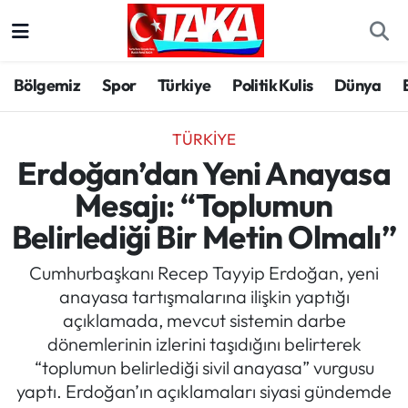
Bölgemiz
Trabzon Nöbetçi Eczaneler
Bölgemiz
Spor
Türkiye
Politik Kulis
Dünya
Spor
Trabzon Hava Durumu
TÜRKIYE
Türkiye
Trabzon Trafik Yoğunluk Haritası
Erdoğan’dan Yeni Anayasa
Mesajı: “Toplumun
Kültür/Sanat
Süper Lig Puan Durumu ve Fikstür
Belirlediği Bir Metin Olmalı”
Politika
Tüm Manşetler
Cumhurbaşkanı Recep Tayyip Erdoğan, yeni
anayasa tartışmalarına ilişkin yaptığı
Politik Kulis
Son Dakika Haberleri
açıklamada, mevcut sistemin darbe
dönemlerinin izlerini taşıdığını belirterek
Dünya
Haber Arşivi
“toplumun belirlediği sivil anayasa” vurgusu
yaptı. Erdoğan’ın açıklamaları siyasi gündemde
Magazin