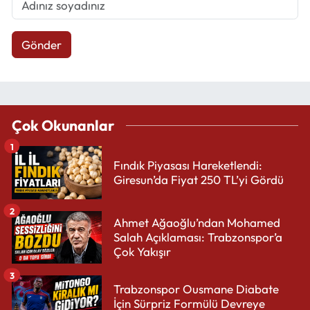
Gönder
Çok Okunanlar
1
Fındık Piyasası Hareketlendi:
Giresun’da Fiyat 250 TL’yi Gördü
2
Ahmet Ağaoğlu’ndan Mohamed
Salah Açıklaması: Trabzonspor’a
Çok Yakışır
3
Trabzonspor Ousmane Diabate
İçin Sürpriz Formülü Devreye