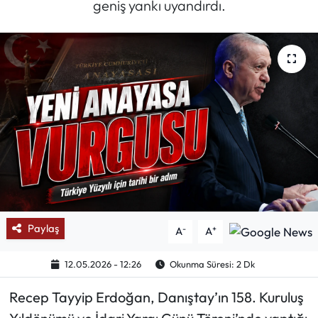
geniş yankı uyandırdı.
Mektup Galeri
Röportaj
Manşet
Köşe Yazıları
Karikatür Galeri
BIK
Paylaş
-
+
A
A
ASTROLOJİ
12.05.2026 - 12:26
Okunma Süresi: 2 Dk
Spor Yazıları
Recep Tayyip Erdoğan, Danıştay’ın 158. Kuruluş
Mektup Galeri