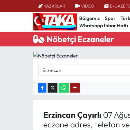
YAZARLAR
VİDEO
E-GAZET
Bölgemiz
Spor
Türk
Bölgemiz
Trabzon Nöbetçi Eczaneler
Whatsapp İhbar Hattı
Spor
Trabzon Hava Durumu
Nöbetçi Eczaneler
Türkiye
Trabzon Trafik Yoğunluk Haritası
Kültür/Sanat
Süper Lig Puan Durumu ve Fikstür
Politika
Tüm Manşetler
Politik Kulis
Son Dakika Haberleri
Dünya
Haber Arşivi
Erzincan
Çayırlı
07 Ağus
eczane adres, telefon v
Magazin