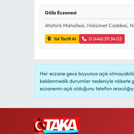
Mektup Galeri
Güliz Eczanesi
Atatürk Mahallesi, Hükümet Caddesi, No
Röportaj
Yol Tarifi Al
0 (446) 311 34 03
Manşet
Köşe Yazıları
Karikatür Galeri
Her eczane gece boyunca açık olmayabilir,
beklenmedik durumlar nedeniyle nöbete g
BIK
eczanenin açık olduğunu telefon aracılığıyla
ASTROLOJİ
Spor Yazıları
Mektup Galeri