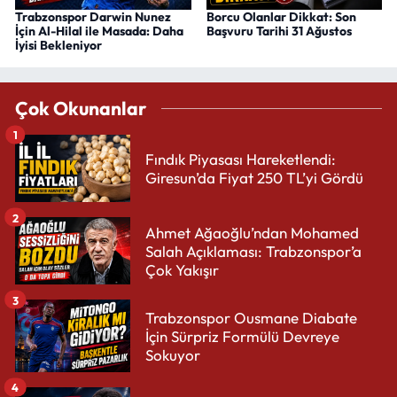
Trabzonspor Darwin Nunez
Borcu Olanlar Dikkat: Son
İçin Al-Hilal ile Masada: Daha
Başvuru Tarihi 31 Ağustos
İyisi Bekleniyor
Çok Okunanlar
1
Fındık Piyasası Hareketlendi:
Giresun’da Fiyat 250 TL’yi Gördü
2
Ahmet Ağaoğlu’ndan Mohamed
Salah Açıklaması: Trabzonspor’a
Çok Yakışır
3
Trabzonspor Ousmane Diabate
İçin Sürpriz Formülü Devreye
Sokuyor
4