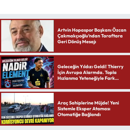
Artvin Hopaspor Başkanı Özcan
Çakmakçıoğlu’ndan Taraftara
Geri Dönüş Mesajı
Geleceğin Yıldızı Geldi! Thierry
İçin Avrupa Alarmda. Topla
Hızlanma Yeteneğiyle Fark
Yaratıyor
Araç Sahiplerine Müjde! Yeni
Sistemle Eksper Ataması
Otomatiğe Bağlandı