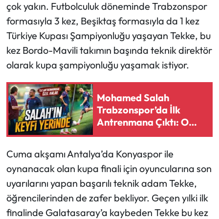
çok yakın. Futbolculuk döneminde Trabzonspor
formasıyla 3 kez, Beşiktaş formasıyla da 1 kez
Ekonomi
Türkiye Kupası Şampiyonluğu yaşayan Tekke, bu
Sağlık
kez Bordo-Mavili takımın başında teknik direktör
olarak kupa şampiyonluğu yaşamak istiyor.
Turizm
Mohamed Salah
Teknoloji
Trabzonspor’da İlk
Antrenmana Çıktı: O
Görüntü Dikkat Çekti
Cuma akşamı Antalya’da Konyaspor ile
oynanacak olan kupa finali için oyuncularına son
uyarılarını yapan başarılı teknik adam Tekke,
öğrencilerinden de zafer bekliyor. Geçen yılki ilk
finalinde Galatasaray’a kaybeden Tekke bu kez