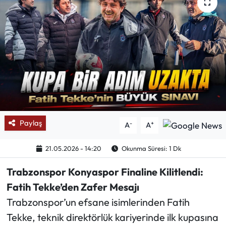
Mektup Galeri
Röportaj
Manşet
Köşe Yazıları
Karikatür Galeri
Paylaş
-
+
A
A
BIK
21.05.2026 - 14:20
Okunma Süresi: 1 Dk
Trabzonspor Konyaspor Finaline Kilitlendi:
ASTROLOJİ
Fatih Tekke’den Zafer Mesajı
Spor Yazıları
Trabzonspor’un efsane isimlerinden Fatih
Tekke, teknik direktörlük kariyerinde ilk kupasına
Mektup Galeri