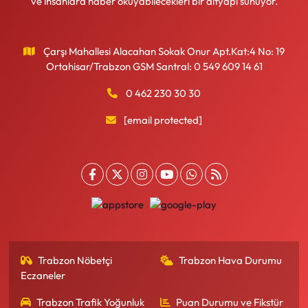
ve insanlara haber okuyabilecekleri bir altyapı sunuyor.
Çarşı Mahallesi Alacahan Sokak Onur Apt.Kat:4 No: 19
Ortahisar/Trabzon GSM Santral: 0 549 609 14 61
0 462 230 30 30
[email protected]
Trabzon Nöbetçi
Trabzon Hava Durumu
Eczaneler
Trabzon Trafik Yoğunluk
Puan Durumu ve Fikstür