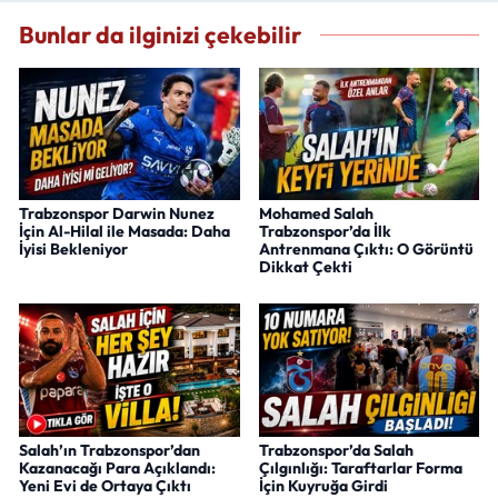
Bunlar da ilginizi çekebilir
Trabzonspor Darwin Nunez
Mohamed Salah
İçin Al-Hilal ile Masada: Daha
Trabzonspor’da İlk
İyisi Bekleniyor
Antrenmana Çıktı: O Görüntü
Dikkat Çekti
Salah’ın Trabzonspor’dan
Trabzonspor’da Salah
Kazanacağı Para Açıklandı:
Çılgınlığı: Taraftarlar Forma
Yeni Evi de Ortaya Çıktı
İçin Kuyruğa Girdi