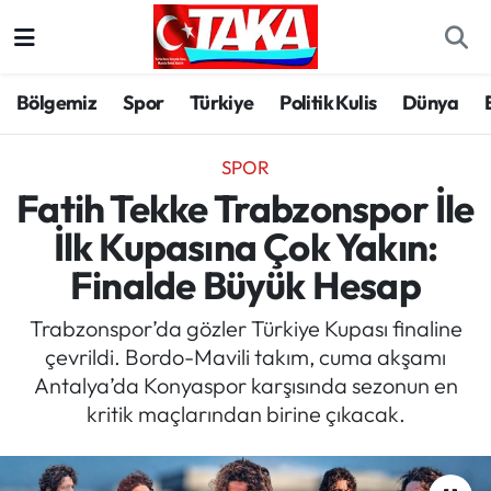
Bölgemiz
Trabzon Nöbetçi Eczaneler
Bölgemiz
Spor
Türkiye
Politik Kulis
Dünya
Spor
Trabzon Hava Durumu
SPOR
Türkiye
Trabzon Trafik Yoğunluk Haritası
Fatih Tekke Trabzonspor İle
İlk Kupasına Çok Yakın:
Kültür/Sanat
Süper Lig Puan Durumu ve Fikstür
Finalde Büyük Hesap
Politika
Tüm Manşetler
Trabzonspor’da gözler Türkiye Kupası finaline
çevrildi. Bordo-Mavili takım, cuma akşamı
Politik Kulis
Son Dakika Haberleri
Antalya’da Konyaspor karşısında sezonun en
kritik maçlarından birine çıkacak.
Dünya
Haber Arşivi
Magazin