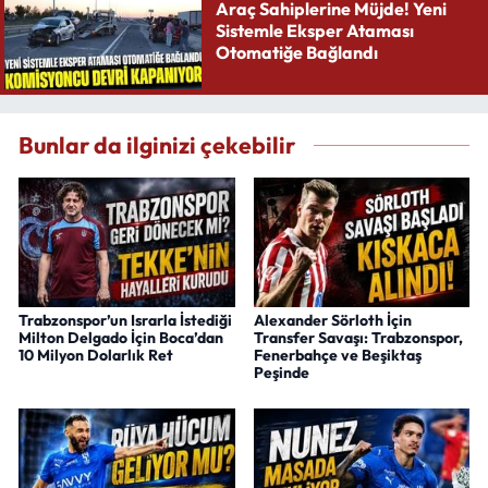
Araç Sahiplerine Müjde! Yeni
Sistemle Eksper Ataması
Otomatiğe Bağlandı
Bunlar da ilginizi çekebilir
Trabzonspor’un Israrla İstediği
Alexander Sörloth İçin
Milton Delgado İçin Boca’dan
Transfer Savaşı: Trabzonspor,
10 Milyon Dolarlık Ret
Fenerbahçe ve Beşiktaş
Peşinde