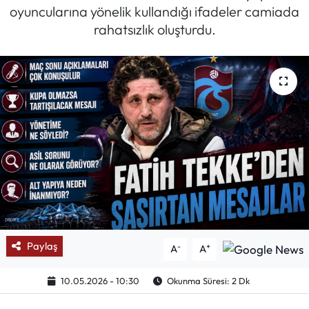
oyuncularına yönelik kullandığı ifadeler camiada
Mektup Galeri
rahatsızlık oluşturdu.
Röportaj
Manşet
Köşe Yazıları
Karikatür Galeri
BIK
ASTROLOJİ
Paylaş
-
+
A
A
Spor Yazıları
10.05.2026 - 10:30
Okunma Süresi: 2 Dk
Mektup Galeri