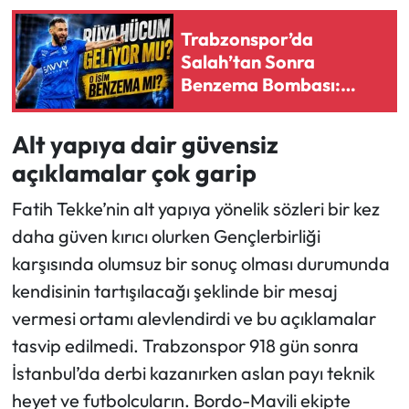
Trabzonspor’da
Ekonomi
Salah’tan Sonra
Benzema Bombası:
Sağlık
Görüşmeler Başladı
İddiası
Turizm
Alt yapıya dair güvensiz
açıklamalar çok garip
Teknoloji
Fatih Tekke’nin alt yapıya yönelik sözleri bir kez
daha güven kırıcı olurken Gençlerbirliği
karşısında olumsuz bir sonuç olması durumunda
kendisinin tartışılacağı şeklinde bir mesaj
vermesi ortamı alevlendirdi ve bu açıklamalar
tasvip edilmedi. Trabzonspor 918 gün sonra
İstanbul’da derbi kazanırken aslan payı teknik
heyet ve futbolcuların. Bordo-Mavili ekipte