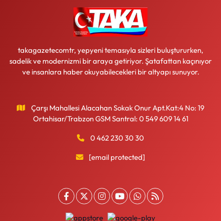
takagazetecomtr, yepyeni temasıyla sizleri buluştururken,
sadelik ve modernizmi bir araya getiriyor. Şatafattan kaçınıyor
ve insanlara haber okuyabilecekleri bir altyapı sunuyor.
Çarşı Mahallesi Alacahan Sokak Onur Apt.Kat:4 No: 19
Ortahisar/Trabzon GSM Santral: 0 549 609 14 61
0 462 230 30 30
[email protected]