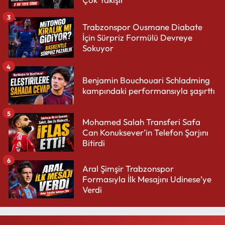
3
Trabzonspor Ousmane Diabate
İçin Sürpriz Formülü Devreye
Sokuyor
4
Benjamin Bouchouari Schladming
kampındaki performansıyla şaşırttı
5
Mohamed Salah Transferi Safa
Can Konuksever’in Telefon Şarjını
Bitirdi
6
Aral Şimşir Trabzonspor
Formasıyla İlk Mesajını Udinese’ye
Verdi