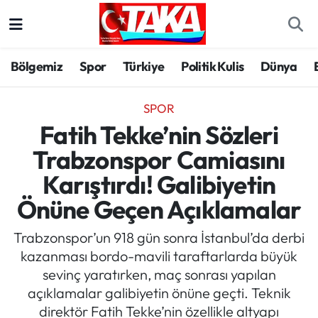
Bölgemiz
Trabzon Nöbetçi Eczaneler
Bölgemiz
Spor
Türkiye
Politik Kulis
Dünya
Spor
Trabzon Hava Durumu
SPOR
Türkiye
Trabzon Trafik Yoğunluk Haritası
Fatih Tekke’nin Sözleri
Trabzonspor Camiasını
Kültür/Sanat
Süper Lig Puan Durumu ve Fikstür
Karıştırdı! Galibiyetin
Politika
Tüm Manşetler
Önüne Geçen Açıklamalar
Politik Kulis
Son Dakika Haberleri
Trabzonspor’un 918 gün sonra İstanbul’da derbi
kazanması bordo-mavili taraftarlarda büyük
Dünya
Haber Arşivi
sevinç yaratırken, maç sonrası yapılan
açıklamalar galibiyetin önüne geçti. Teknik
Magazin
direktör Fatih Tekke’nin özellikle altyapı