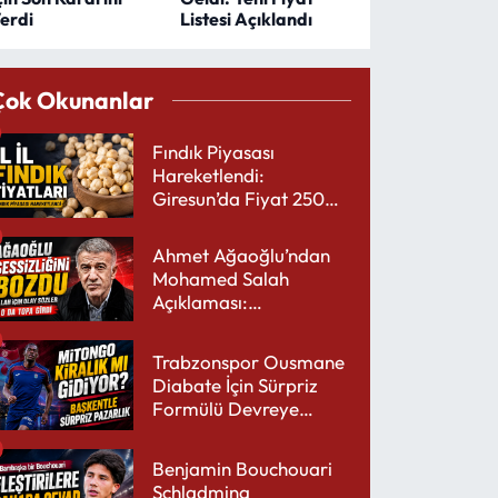
erdi
Listesi Açıklandı
Çok Okunanlar
Fındık Piyasası
Hareketlendi:
Giresun’da Fiyat 250
TL’yi Gördü
Ahmet Ağaoğlu’ndan
Mohamed Salah
Açıklaması:
Trabzonspor’a Çok
Yakışır
Trabzonspor Ousmane
Diabate İçin Sürpriz
Formülü Devreye
Sokuyor
Benjamin Bouchouari
Schladming