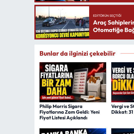
EDITÖRÜN SEÇTIĞI
Araç Sahipleri
Otomatiğe Bağ
Bunlar da ilginizi çekebilir
Philip Morris Sigara
Vergi ve 
Fiyatlarına Zam Geldi: Yeni
Dikkat: 3
Fiyat Listesi Açıklandı