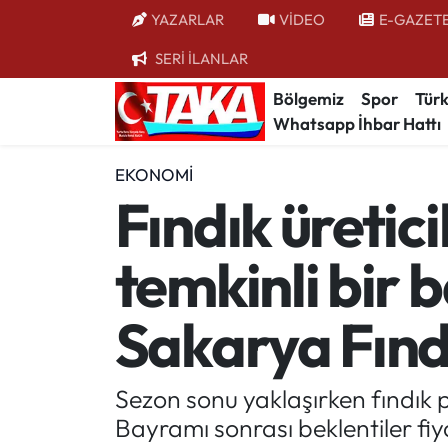
YAZARLAR
VİDEO
E-GAZET
SERİ İLANLAR
Bölgemiz
Trabzon Nöbetçi Eczaneler
Bölgemiz
Spor
Türk
Whatsapp İhbar Hattı
Spor
Trabzon Hava Durumu
EKONOMI
Türkiye
Trabzon Trafik Yoğunluk Haritası
Fındık üretici
Kültür/Sanat
Süper Lig Puan Durumu ve Fikstür
temkinli bir 
Politika
Tüm Manşetler
Sakarya Fınd
Politik Kulis
Son Dakika Haberleri
Dünya
Haber Arşivi
Sezon sonu yaklaşırken fındık p
Bayramı sonrası beklentiler fiya
Magazin