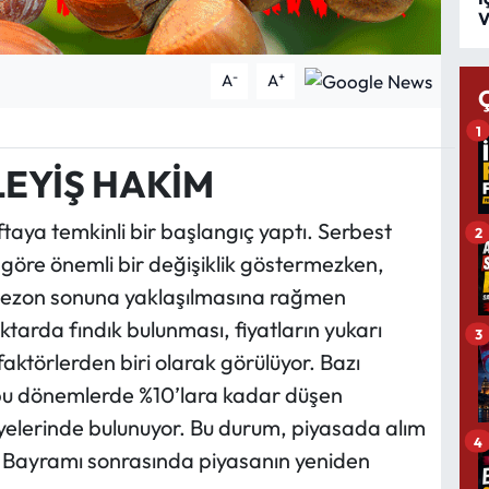
V
-
+
A
A
1
EYİŞ HAKİM
aftaya temkinli bir başlangıç yaptı. Serbest
2
 göre önemli bir değişiklik göstermezken,
. Sezon sonuna yaklaşılmasına rağmen
ktarda fındık bulunması, fiyatların yukarı
3
faktörlerden biri olarak görülüyor. Bazı
bu dönemlerde %10’lara kadar düşen
viyelerinde bulunuyor. Bu durum, piyasada alım
4
an Bayramı sonrasında piyasanın yeniden