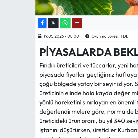
Ekonomi
Sağlık
19.05.2026 - 08:00
Okunma Süresi: 1 Dk
Turizm
PİYASALARDA BEKL
Teknoloji
Fındık üreticileri ve tüccarlar, yeni h
piyasada fiyatlar geçtiğimiz haftaya
çoğu bölgede yatay bir seyir izliyor
üreticinin elinde hala kayda değer mi
yönlü hareketini sınırlayan en önemli 
değerlendirmelere göre, normalde 
üreticideki ürün oranı, bu yıl %40 se
iştahını düşürürken, üreticiler Kurb