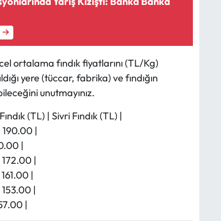
yonlarında Yarış Kızıştı: Banka Banka
el ortalama fındık fiyatlarını (TL/Kg)
ıldığı yere (tüccar, fabrika) ve fındığın
ileceğini unutmayınız.
Fındık (TL) | Sivri Fındık (TL) |
 190.00 |
0.00 |
 172.00 |
 161.00 |
 153.00 |
57.00 |