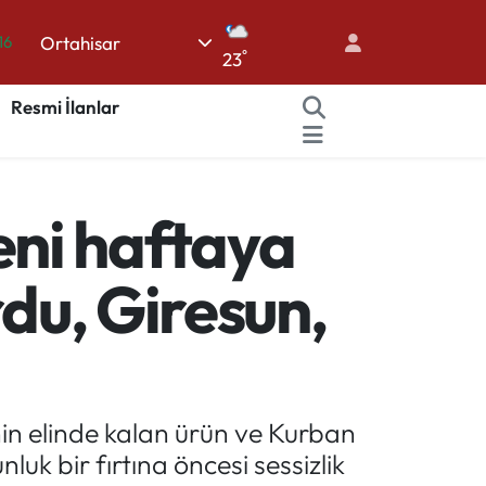
16
Ortahisar
°
23
06
Resmi İlanlar
02
.2
12
yeni haftaya
70
rdu, Giresun,
nin elinde kalan ürün ve Kurban
uk bir fırtına öncesi sessizlik