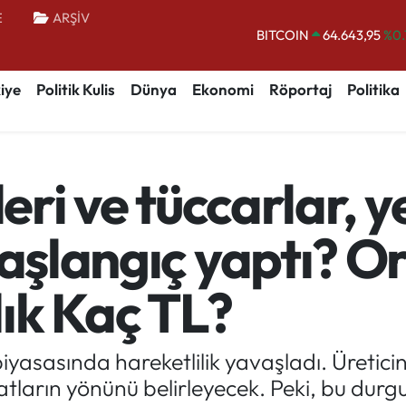
E
ARŞİV
BITCOIN
64.643,95
%0.
DOLAR
47,6006
%0.
iye
Politik Kulis
Dünya
Ekonomi
Röportaj
Politika
EURO
55,0250
%0.
STERLİN
64,2398
%0
GRAM ALTIN
6500.87
%0.
leri ve tüccarlar, 
BİST100
13.799
%
başlangıç yaptı? O
ık Kaç TL?
iyasasında hareketlilik yavaşladı. Üretici
tların yönünü belirleyecek. Peki, bu durgunl