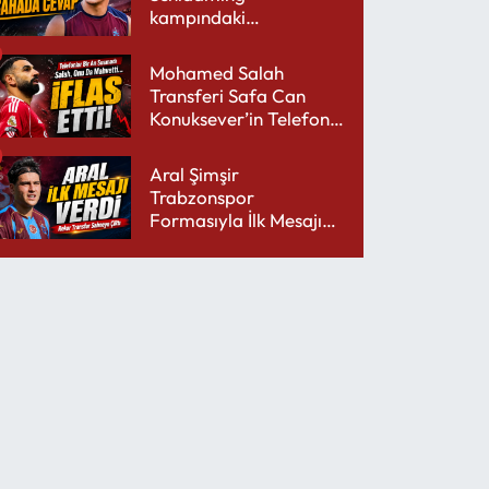
kampındaki
performansıyla şaşırttı
Mohamed Salah
Transferi Safa Can
Konuksever’in Telefon
Şarjını Bitirdi
Aral Şimşir
Trabzonspor
Formasıyla İlk Mesajını
Udinese’ye Verdi