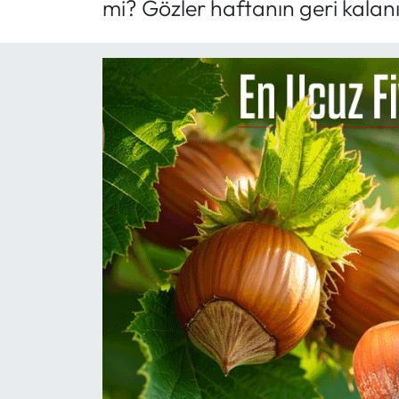
mi? Gözler haftanın geri kalan
Mektup Galeri
Röportaj
Manşet
Köşe Yazıları
Karikatür Galeri
BIK
ASTROLOJİ
Spor Yazıları
Mektup Galeri