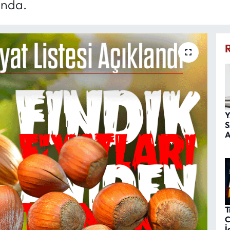
ında.
Y
S
A
T
C
İ