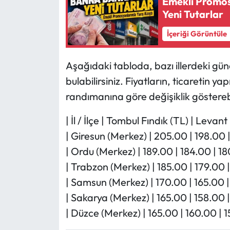
Emekli Promos
Yeni Tutarlar
İçeriği Görüntüle
Aşağıdaki tabloda, bazı illerdeki günc
bulabilirsiniz. Fiyatların, ticaretin yap
randımanına göre değişiklik göstereb
| İl / İlçe | Tombul Fındık (TL) | Levant 
| Giresun (Merkez) | 205.00 | 198.00 |
| Ordu (Merkez) | 189.00 | 184.00 | 18
| Trabzon (Merkez) | 185.00 | 179.00 |
| Samsun (Merkez) | 170.00 | 165.00 |
| Sakarya (Merkez) | 165.00 | 158.00 |
| Düzce (Merkez) | 165.00 | 160.00 | 1