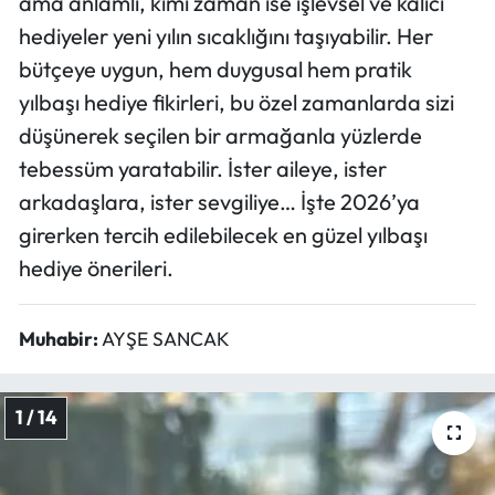
ama anlamlı, kimi zaman ise işlevsel ve kalıcı
hediyeler yeni yılın sıcaklığını taşıyabilir. Her
Ekonomi
bütçeye uygun, hem duygusal hem pratik
yılbaşı hediye fikirleri, bu özel zamanlarda sizi
Sağlık
düşünerek seçilen bir armağanla yüzlerde
Turizm
tebessüm yaratabilir. İster aileye, ister
arkadaşlara, ister sevgiliye… İşte 2026’ya
Teknoloji
girerken tercih edilebilecek en güzel yılbaşı
hediye önerileri.
Muhabir:
AYŞE SANCAK
1 / 14