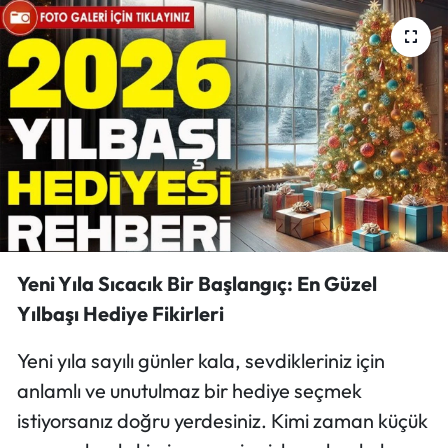
Mektup Galeri
Röportaj
Manşet
Köşe Yazıları
Karikatür Galeri
Yeni Yıla Sıcacık Bir Başlangıç: En Güzel
BIK
Yılbaşı Hediye Fikirleri
ASTROLOJİ
Yeni yıla sayılı günler kala, sevdikleriniz için
anlamlı ve unutulmaz bir hediye seçmek
Spor Yazıları
istiyorsanız doğru yerdesiniz. Kimi zaman küçük
Mektup Galeri