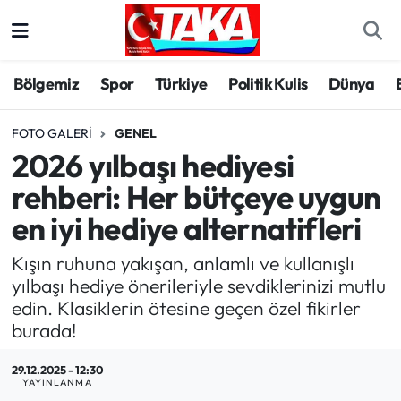
Bölgemiz
Trabzon Nöbetçi Eczaneler
Bölgemiz
Spor
Türkiye
Politik Kulis
Dünya
Spor
Trabzon Hava Durumu
FOTO GALERI
GENEL
2026 yılbaşı hediyesi
Türkiye
Trabzon Trafik Yoğunluk Haritası
rehberi: Her bütçeye uygun
Kültür/Sanat
Süper Lig Puan Durumu ve Fikstür
en iyi hediye alternatifleri
Politika
Tüm Manşetler
Kışın ruhuna yakışan, anlamlı ve kullanışlı
yılbaşı hediye önerileriyle sevdiklerinizi mutlu
Politik Kulis
Son Dakika Haberleri
edin. Klasiklerin ötesine geçen özel fikirler
burada!
Dünya
Haber Arşivi
29.12.2025 - 12:30
YAYINLANMA
Magazin