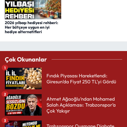
2026 yılbaşı hediyesi rehberi:
Her bütçeye uygun en iyi
hediye alternatifleri
Çok Okunanlar
1
Fındık Piyasası Hareketlendi:
Giresun’da Fiyat 250 TL’yi Gördü
2
Ahmet Ağaoğlu’ndan Mohamed
Salah Açıklaması: Trabzonspor’a
Çok Yakışır
3
Trabzonspor Ousmane Diabate