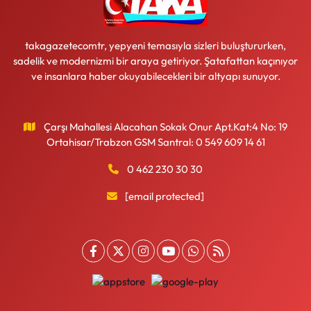
takagazetecomtr, yepyeni temasıyla sizleri buluştururken,
sadelik ve modernizmi bir araya getiriyor. Şatafattan kaçınıyor
ve insanlara haber okuyabilecekleri bir altyapı sunuyor.
Çarşı Mahallesi Alacahan Sokak Onur Apt.Kat:4 No: 19
Ortahisar/Trabzon GSM Santral: 0 549 609 14 61
0 462 230 30 30
[email protected]