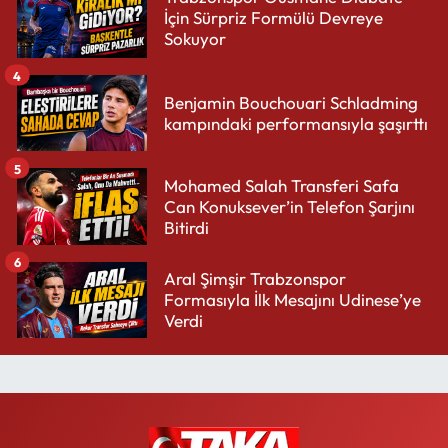
İçin Sürpriz Formülü Devreye
Sokuyor
4
Benjamin Bouchouari Schladming
kampındaki performansıyla şaşırttı
5
Mohamed Salah Transferi Safa
Can Konuksever’in Telefon Şarjını
Bitirdi
6
Aral Şimşir Trabzonspor
Formasıyla İlk Mesajını Udinese’ye
Verdi