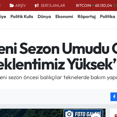
E
ARŞİV
SERİ İLANLAR
DOLAR
47,7106
%0.
EURO
55,1652
%0.
iye
Politik Kulis
Dünya
Ekonomi
Röportaj
Politika
STERLİN
64,4046
%0.
GRAM ALTIN
6618.49
%2.
Yeni Sezon Umudu 
BİST100
13.773
%-
 Beklentimiz Yüksek
yeni sezon öncesi balıkçılar teknelerde bakım y