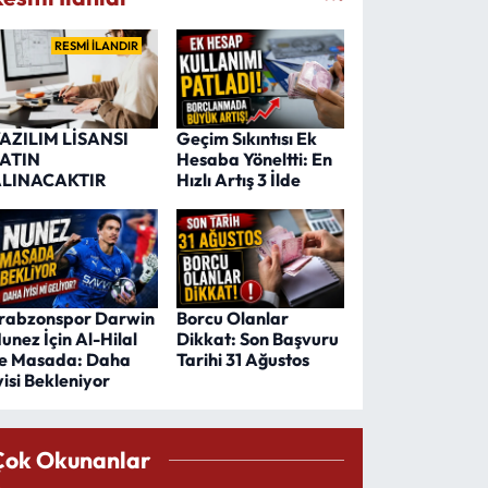
RESMİ İLANDIR
AZILIM LİSANSI
Geçim Sıkıntısı Ek
ATIN
Hesaba Yöneltti: En
LINACAKTIR
Hızlı Artış 3 İlde
rabzonspor Darwin
Borcu Olanlar
unez İçin Al-Hilal
Dikkat: Son Başvuru
le Masada: Daha
Tarihi 31 Ağustos
yisi Bekleniyor
Çok Okunanlar