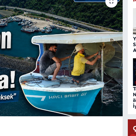
Y
S
A
T
N
i
İ