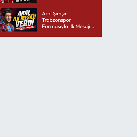
Şarjını Bitirdi
Aral Şimşir
Trabzonspor
Formasıyla İlk Mesajını
Udinese’ye Verdi