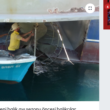
6
ni balık avı sezonu öncesi balıkçılar