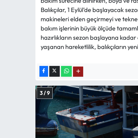
bakım sürecine alınırken, boya ve ras
Balıkçılar, 1 Eylül’de başlayacak se
makineleri elden geçirmeyi ve teknele
bakım işlerinin büyük ölçüde tamamla
hazırlıkların sezon başlayana kadar
yaşanan hareketlilik, balıkçıların ye
3 / 9