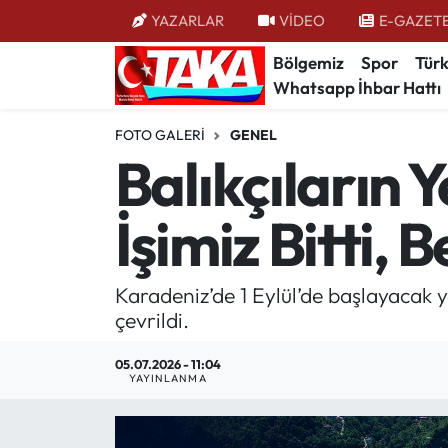
YAZARLAR
VİDEO
E-GAZET
Bölgemiz
Spor
Türk
Bölgemiz
Trabzon Nöbetçi Eczaneler
Whatsapp İhbar Hattı
Spor
Trabzon Hava Durumu
FOTO GALERI
GENEL
Balıkçıların 
Türkiye
Trabzon Trafik Yoğunluk Haritası
İşimiz Bitti,
Kültür/Sanat
Süper Lig Puan Durumu ve Fikstür
Politika
Tüm Manşetler
Karadeniz’de 1 Eylül’de başlayacak 
çevrildi.
Politik Kulis
Son Dakika Haberleri
05.07.2026 - 11:04
YAYINLANMA
Dünya
Haber Arşivi
Magazin