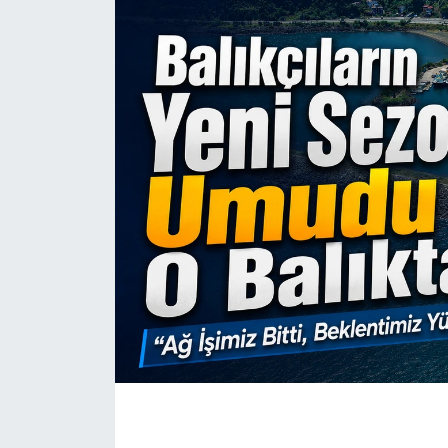
Mektup Galeri
Röportaj
Manşet
Köşe Yazıları
Karikatür Galeri
BIK
ASTROLOJİ
Spor Yazıları
Mektup Galeri