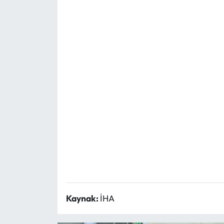
Ekonomi
Sağlık
Turizm
Teknoloji
Kaynak:
İHA