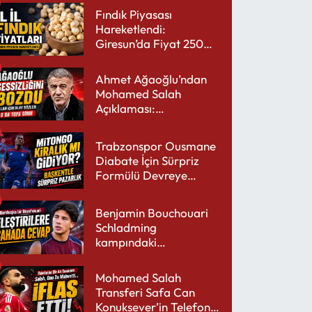
Fındık Piyasası
Hareketlendi:
Giresun’da Fiyat 250
TL’yi Gördü
Ahmet Ağaoğlu’ndan
Mohamed Salah
Açıklaması:
Trabzonspor’a Çok
Yakışır
Trabzonspor Ousmane
Diabate İçin Sürpriz
Formülü Devreye
Sokuyor
Benjamin Bouchouari
Schladming
kampındaki
performansıyla şaşırttı
Mohamed Salah
Transferi Safa Can
Konuksever’in Telefon