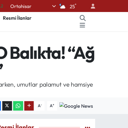
°
Ortahisar
25
17
27
Resmi İlanlar
35
12
O Balıkta! “Ağ
19
”
aparken, umutlar palamut ve hamsiye
-
+
A
A
Resmi İlanlar