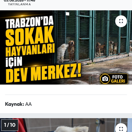
YAYINLANMA
Mektup Galeri
Röportaj
Manşet
Köşe Yazıları
Karikatür Galeri
BIK
ASTROLOJİ
Kaynak:
AA
Spor Yazıları
1 / 10
Mektup Galeri