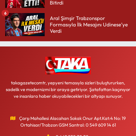
Bitirdi
6
Aral Şimşir Trabzonspor
Formasıyla İlk Mesajını Udinese’ye
Verdi
takagazetecomtr, yepyeni temasıyla sizleri buluştururken,
sadelik ve modernizmi bir araya getiriyor. Şatafattan kaçınıyor
ve insanlara haber okuyabilecekleri bir altyapı sunuyor.
Çarşı Mahallesi Alacahan Sokak Onur Apt.Kat:4 No: 19
Ortahisar/Trabzon GSM Santral: 0 549 609 14 61