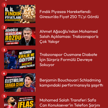
1
Fındık Piyasası Hareketlendi:
Giresun’da Fiyat 250 TL’yi Gördü
2
Ahmet Ağaoğlu’ndan Mohamed
Salah Açıklaması: Trabzonspor’a
Çok Yakışır
3
Trabzonspor Ousmane Diabate
İçin Sürpriz Formülü Devreye
Sokuyor
4
Benjamin Bouchouari Schladming
kampındaki performansıyla şaşırttı
5
Mohamed Salah Transferi Safa
Can Konuksever’in Telefon Şarjını