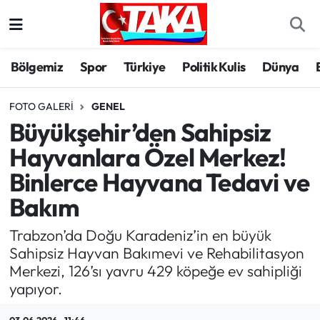
Bölgemiz
Trabzon Nöbetçi Eczaneler
Bölgemiz
Spor
Türkiye
Politik Kulis
Dünya
Spor
Trabzon Hava Durumu
FOTO GALERI
GENEL
Büyükşehir’den Sahipsiz
Türkiye
Trabzon Trafik Yoğunluk Haritası
Hayvanlara Özel Merkez!
Kültür/Sanat
Süper Lig Puan Durumu ve Fikstür
Binlerce Hayvana Tedavi ve
Bakım
Politika
Tüm Manşetler
Trabzon’da Doğu Karadeniz’in en büyük
Politik Kulis
Son Dakika Haberleri
Sahipsiz Hayvan Bakımevi ve Rehabilitasyon
Merkezi, 126’sı yavru 429 köpeğe ev sahipliği
Dünya
Haber Arşivi
yapıyor.
Magazin
03.06.2026 - 11:46