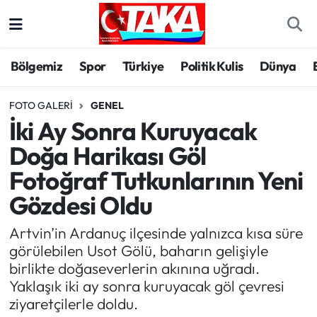
Bölgemiz
Trabzon Nöbetçi Eczaneler
Bölgemiz
Spor
Türkiye
Politik Kulis
Dünya
Spor
Trabzon Hava Durumu
FOTO GALERI
GENEL
İki Ay Sonra Kuruyacak
Türkiye
Trabzon Trafik Yoğunluk Haritası
Doğa Harikası Göl
Kültür/Sanat
Süper Lig Puan Durumu ve Fikstür
Fotoğraf Tutkunlarının Yeni
Gözdesi Oldu
Politika
Tüm Manşetler
Artvin’in Ardanuç ilçesinde yalnızca kısa süre
Politik Kulis
Son Dakika Haberleri
görülebilen Usot Gölü, baharın gelişiyle
birlikte doğaseverlerin akınına uğradı.
Dünya
Haber Arşivi
Yaklaşık iki ay sonra kuruyacak göl çevresi
ziyaretçilerle doldu.
Magazin