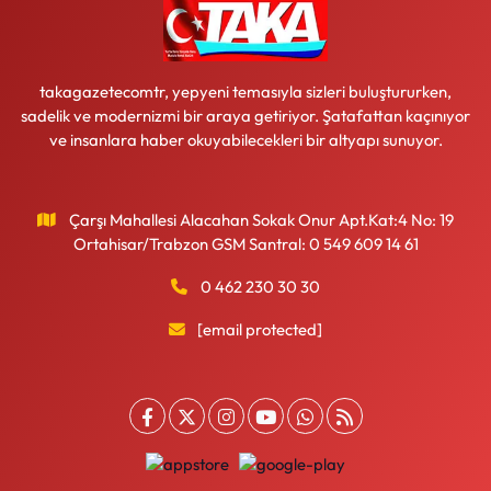
takagazetecomtr, yepyeni temasıyla sizleri buluştururken,
sadelik ve modernizmi bir araya getiriyor. Şatafattan kaçınıyor
ve insanlara haber okuyabilecekleri bir altyapı sunuyor.
Çarşı Mahallesi Alacahan Sokak Onur Apt.Kat:4 No: 19
Ortahisar/Trabzon GSM Santral: 0 549 609 14 61
0 462 230 30 30
[email protected]