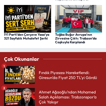
İYİ Parti’den Çerçeve Yasa’ya
Tuğba Buğur Avrupa’nın
321 Sayfalık Muhalefet Şerhi
Zirvesine Çıktı: Trabzon’da
Coşkuyla Karşılandı
Çok Okunanlar
1
Fındık Piyasası Hareketlendi:
Giresun’da Fiyat 250 TL’yi Gördü
2
Ahmet Ağaoğlu’ndan Mohamed
Salah Açıklaması: Trabzonspor’a
Çok Yakışır