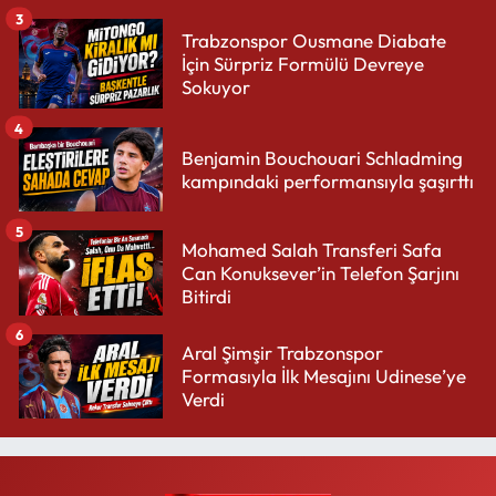
3
Trabzonspor Ousmane Diabate
İçin Sürpriz Formülü Devreye
Sokuyor
4
Benjamin Bouchouari Schladming
kampındaki performansıyla şaşırttı
5
Mohamed Salah Transferi Safa
Can Konuksever’in Telefon Şarjını
Bitirdi
6
Aral Şimşir Trabzonspor
Formasıyla İlk Mesajını Udinese’ye
Verdi