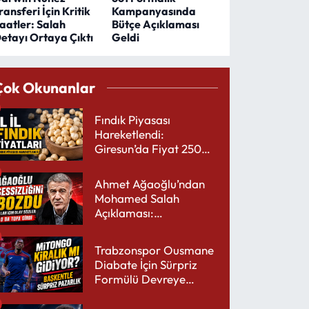
ransferi İçin Kritik
Kampanyasında
aatler: Salah
Bütçe Açıklaması
etayı Ortaya Çıktı
Geldi
Çok Okunanlar
Fındık Piyasası
Hareketlendi:
Giresun’da Fiyat 250
TL’yi Gördü
Ahmet Ağaoğlu’ndan
Mohamed Salah
Açıklaması:
Trabzonspor’a Çok
Yakışır
Trabzonspor Ousmane
Diabate İçin Sürpriz
Formülü Devreye
Sokuyor