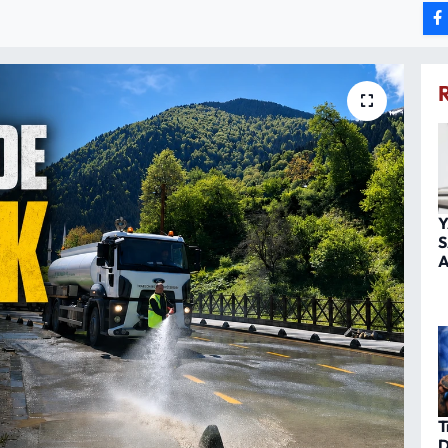
Y
S
A
T
D