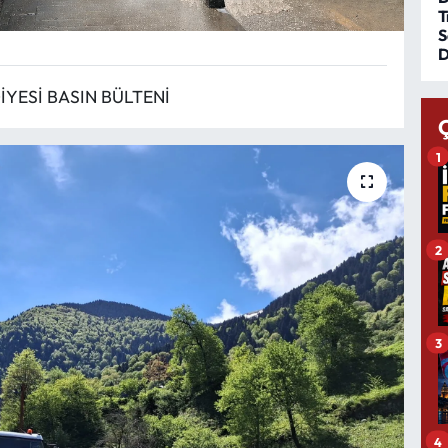
T
S
D
YESİ BASIN BÜLTENİ
1
2
3
4