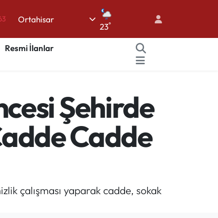
Ortahisar
16
°
23
02
Resmi İlanlar
07
45
70
cesi Şehirde
63
; Cadde Cadde
zlik çalışması yaparak cadde, sokak