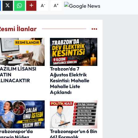
-
+
A
A
Resmi İlanlar
RESMİ İLANDIR
AZILIM LİSANSI
Trabzon’da 7
ATIN
Ağustos Elektrik
LINACAKTIR
Kesintisi: Mahalle
Mahalle Liste
Açıklandı
rabzonspor’da
Trabzonspor’un 6 Bin
arwin Núñez
661 Formalık