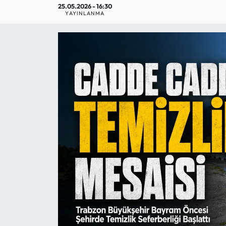
25.05.2026 - 16:30
YAYINLANMA
Mektup Galeri
Röportaj
Manşet
Köşe Yazıları
Karikatür Galeri
BIK
ASTROLOJİ
Spor Yazıları
Mektup Galeri