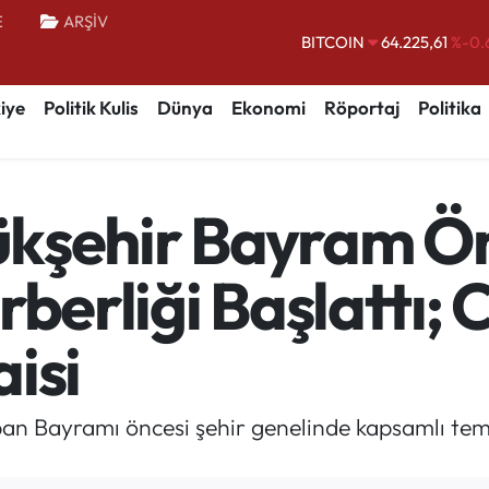
E
ARŞİV
DOLAR
47,7143
%0.
EURO
55,0317
%-0.
iye
Politik Kulis
Dünya
Ekonomi
Röportaj
Politika
STERLİN
64,2463
%0.
GRAM ALTIN
6510.40
%0.
BİST100
13.799
%
kşehir Bayram Ön
BITCOIN
64.225,61
%-0.
rberliği Başlattı
isi
an Bayramı öncesi şehir genelinde kapsamlı temi