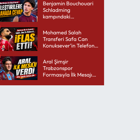
Benjamin Bouchouari
Schladming
kampındaki
performansıyla şaşırttı
Mohamed Salah
Transferi Safa Can
Konuksever’in Telefon
Şarjını Bitirdi
Aral Şimşir
Trabzonspor
Formasıyla İlk Mesajını
Udinese’ye Verdi