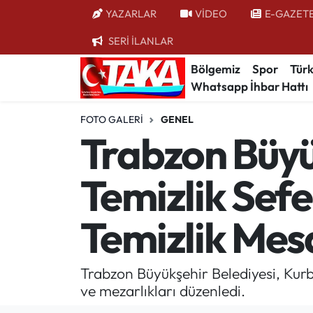
YAZARLAR
VİDEO
E-GAZET
SERİ İLANLAR
Bölgemiz
Trabzon Nöbetçi Eczaneler
Bölgemiz
Spor
Türk
Whatsapp İhbar Hattı
Spor
Trabzon Hava Durumu
FOTO GALERI
GENEL
Türkiye
Trabzon Trafik Yoğunluk Haritası
Trabzon Büyü
Kültür/Sanat
Süper Lig Puan Durumu ve Fikstür
Temizlik Sefe
Politika
Tüm Manşetler
Temizlik Mesa
Politik Kulis
Son Dakika Haberleri
Dünya
Haber Arşivi
Trabzon Büyükşehir Belediyesi, Kurb
ve mezarlıkları düzenledi.
Magazin