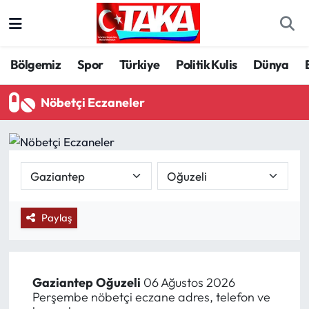
Bölgemiz
Trabzon Nöbetçi Eczaneler
Bölgemiz
Spor
Türkiye
Politik Kulis
Dünya
Spor
Trabzon Hava Durumu
Nöbetçi Eczaneler
Türkiye
Trabzon Trafik Yoğunluk Haritası
Kültür/Sanat
Süper Lig Puan Durumu ve Fikstür
Politika
Tüm Manşetler
Paylaş
Politik Kulis
Son Dakika Haberleri
Dünya
Haber Arşivi
Gaziantep
Oğuzeli
06 Ağustos 2026
Perşembe nöbetçi eczane adres, telefon ve
Magazin