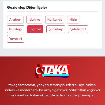
Gaziantep Diğer İlçeler
Ekonomi
Araban
İslahiye
Karkamiş
Nizip
Sağlık
Nurdaği
Oğuzeli
Şahinbey
Şehitkamil
Turizm
Yavuzeli
Teknoloji
takagazetecomtr, yepyeni temasıyla sizleri buluştururken,
sadelik ve modernizmi bir araya getiriyor. Şatafattan kaçınıyor
ve insanlara haber okuyabilecekleri bir altyapı sunuyor.