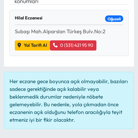
konumları
Mektup Galeri
Hilal Eczanesi
Oğuzeli
Röportaj
Subaşı Mah.Alparslan Türkeş Bulv.No:2
Manşet
Yol Tarifi Al
0 (531) 421 95 90
Köşe Yazıları
Karikatür Galeri
Her eczane gece boyunca açık olmayabilir, bazıları
sadece gerektiğinde açık kalabilir veya
BIK
beklenmedik durumlar nedeniyle nöbete
gelemeyebilir. Bu nedenle, yola çıkmadan önce
ASTROLOJİ
eczanenin açık olduğunu telefon aracılığıyla teyit
etmeniz iyi bir fikir olacaktır.
Spor Yazıları
Mektup Galeri