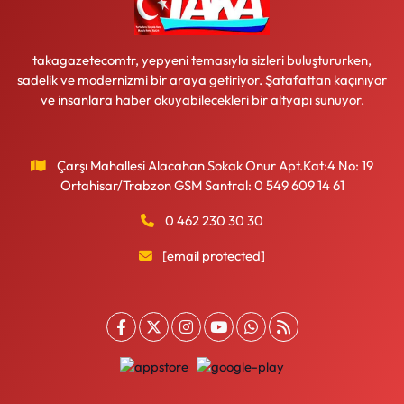
takagazetecomtr, yepyeni temasıyla sizleri buluştururken,
sadelik ve modernizmi bir araya getiriyor. Şatafattan kaçınıyor
ve insanlara haber okuyabilecekleri bir altyapı sunuyor.
Çarşı Mahallesi Alacahan Sokak Onur Apt.Kat:4 No: 19
Ortahisar/Trabzon GSM Santral: 0 549 609 14 61
0 462 230 30 30
[email protected]