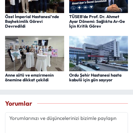
Özel İmperial Hastanesi’nde
TÜSEB’de Prof. Dr. Ahmet
Başhekimlik Görevi
Ayar Dönemi: Sağlıkta Ar-Ge
Devredildi
İçin Kritik Görev
Anne sütü ve emzirmenin
Ordu Şehir Hastanesi hasta
önemine dikkat çekildi
kabulü için gün sayıyor
Yorumlar