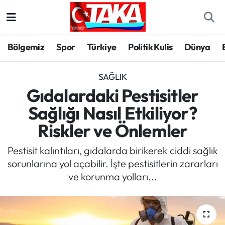
Bölgemiz
Trabzon Nöbetçi Eczaneler
Bölgemiz
Spor
Türkiye
Politik Kulis
Dünya
Spor
Trabzon Hava Durumu
SAĞLIK
Türkiye
Trabzon Trafik Yoğunluk Haritası
Gıdalardaki Pestisitler
Sağlığı Nasıl Etkiliyor?
Kültür/Sanat
Süper Lig Puan Durumu ve Fikstür
Riskler ve Önlemler
Politika
Tüm Manşetler
Pestisit kalıntıları, gıdalarda birikerek ciddi sağlık
sorunlarına yol açabilir. İşte pestisitlerin zararları
Politik Kulis
Son Dakika Haberleri
ve korunma yolları...
Dünya
Haber Arşivi
Magazin