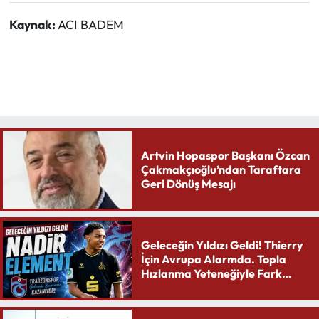
Kaynak:
ACI BADEM
Artvin Hopaspor Başkanı Özcan
Çakmakçıoğlu’ndan Taraftara
Geri Dönüş Mesajı
Geleceğin Yıldızı Geldi! Thierry
İçin Avrupa Alarmda. Topla
Hızlanma Yeteneğiyle Fark
Yaratıyor