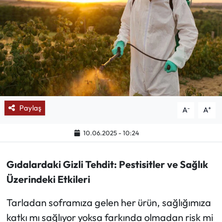
Mektup Galeri
Röportaj
Manşet
Köşe Yazıları
Paylaş
-
+
A
A
Karikatür Galeri
10.06.2025 - 10:24
BIK
Gıdalardaki Gizli Tehdit: Pestisitler ve Sağlık
ASTROLOJİ
Üzerindeki Etkileri
Spor Yazıları
Tarladan soframıza gelen her ürün, sağlığımıza
katkı mı sağlıyor yoksa farkında olmadan risk mi
Mektup Galeri