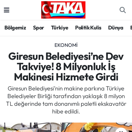
Bölgemiz
Trabzon Nöbetçi Eczaneler
Bölgemiz
Spor
Türkiye
Politik Kulis
Dünya
Spor
Trabzon Hava Durumu
EKONOMI
Türkiye
Trabzon Trafik Yoğunluk Haritası
Giresun Belediyesi’ne Dev
Takviye! 8 Milyonluk İş
Kültür/Sanat
Süper Lig Puan Durumu ve Fikstür
Makinesi Hizmete Girdi
Politika
Tüm Manşetler
Giresun Belediyesi’nin makine parkına Türkiye
Belediyeler Birliği tarafından yaklaşık 8 milyon
Politik Kulis
Son Dakika Haberleri
TL değerinde tam donanımlı paletli ekskavatör
hibe edildi.
Dünya
Haber Arşivi
Magazin