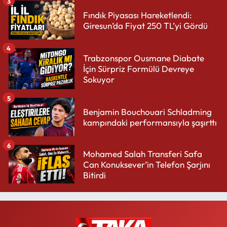
3
Fındık Piyasası Hareketlendi:
Giresun’da Fiyat 250 TL’yi Gördü
4
Trabzonspor Ousmane Diabate
İçin Sürpriz Formülü Devreye
Sokuyor
5
Benjamin Bouchouari Schladming
kampındaki performansıyla şaşırttı
6
Mohamed Salah Transferi Safa
Can Konuksever’in Telefon Şarjını
Bitirdi