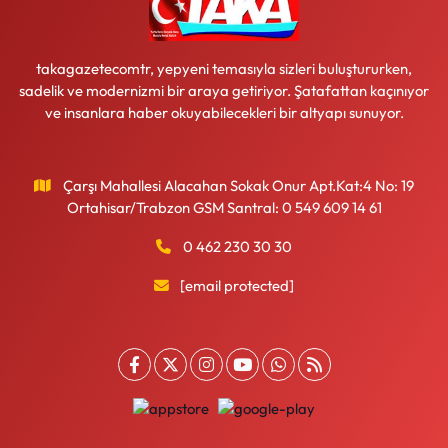
takagazetecomtr, yepyeni temasıyla sizleri buluştururken,
sadelik ve modernizmi bir araya getiriyor. Şatafattan kaçınıyor
ve insanlara haber okuyabilecekleri bir altyapı sunuyor.
Çarşı Mahallesi Alacahan Sokak Onur Apt.Kat:4 No: 19
Ortahisar/Trabzon GSM Santral: 0 549 609 14 61
0 462 230 30 30
[email protected]