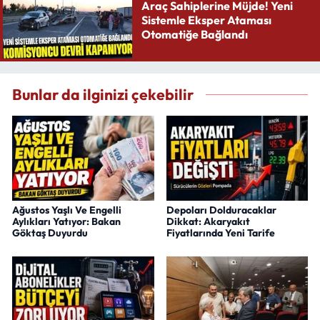
Araç Sahiplerine Müjde! Yeni
Sistemle Eksper Ataması
Otomatiğe Bağlandı
Bunlar da ilginizi çekebilir
Ağustos Yaşlı Ve Engelli
Depoları Dolduracaklar
Aylıkları Yatıyor: Bakan
Dikkat: Akaryakıt
Göktaş Duyurdu
Fiyatlarında Yeni Tarife