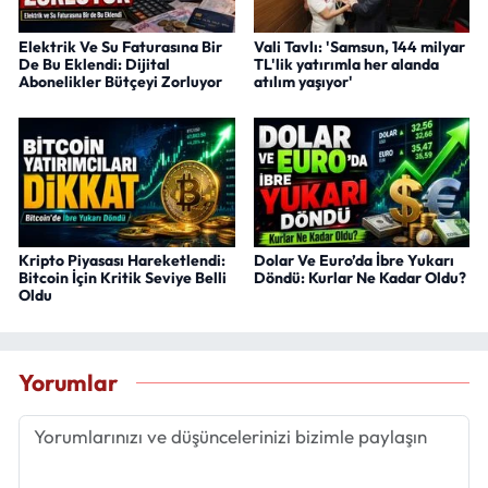
Elektrik Ve Su Faturasına Bir
Vali Tavlı: 'Samsun, 144 milyar
De Bu Eklendi: Dijital
TL'lik yatırımla her alanda
Abonelikler Bütçeyi Zorluyor
atılım yaşıyor'
Kripto Piyasası Hareketlendi:
Dolar Ve Euro’da İbre Yukarı
Bitcoin İçin Kritik Seviye Belli
Döndü: Kurlar Ne Kadar Oldu?
Oldu
Yorumlar