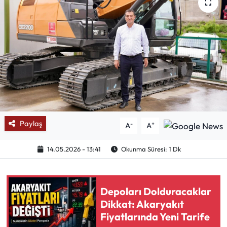
Mektup Galeri
Röportaj
Manşet
Köşe Yazıları
Karikatür Galeri
Paylaş
-
+
A
A
BIK
14.05.2026 - 13:41
Okunma Süresi: 1 Dk
ASTROLOJİ
Depoları Dolduracaklar
Spor Yazıları
Dikkat: Akaryakıt
Fiyatlarında Yeni Tarife
Mektup Galeri