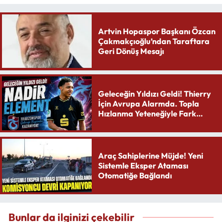
Artvin Hopaspor Başkanı Özcan
Çakmakçıoğlu’ndan Taraftara
Geri Dönüş Mesajı
Geleceğin Yıldızı Geldi! Thierry
İçin Avrupa Alarmda. Topla
Hızlanma Yeteneğiyle Fark
Yaratıyor
Araç Sahiplerine Müjde! Yeni
Sistemle Eksper Ataması
Otomatiğe Bağlandı
Bunlar da ilginizi çekebilir