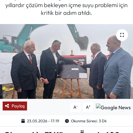
yıllardır çözüm bekleyen içme suyu problemi için
Mektup Galeri
kritik bir adım atıldı.
Röportaj
Manşet
Köşe Yazıları
Karikatür Galeri
BIK
ASTROLOJİ
Paylaş
-
+
A
A
Spor Yazıları
23.05.2026 - 17:19
Okunma Süresi: 3 Dk
Mektup Galeri