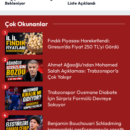
Bekleniyor
Liste Açıklandı
Çok Okunanlar
1
Fındık Piyasası Hareketlendi:
Giresun’da Fiyat 250 TL’yi Gördü
2
Ahmet Ağaoğlu’ndan Mohamed
Salah Açıklaması: Trabzonspor’a
Çok Yakışır
3
Trabzonspor Ousmane Diabate
İçin Sürpriz Formülü Devreye
Sokuyor
4
Benjamin Bouchouari Schladming
kampındaki performansıyla şaşırttı