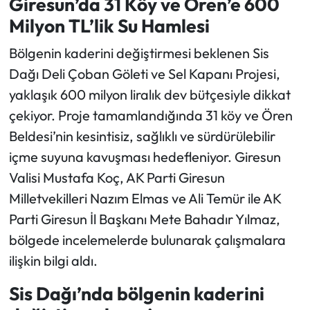
Giresun’da 31 Köy ve Ören’e 600
Milyon TL’lik Su Hamlesi
Ekonomi
Bölgenin kaderini değiştirmesi beklenen Sis
Sağlık
Dağı Deli Çoban Göleti ve Sel Kapanı Projesi,
yaklaşık 600 milyon liralık dev bütçesiyle dikkat
Turizm
çekiyor. Proje tamamlandığında 31 köy ve Ören
Beldesi’nin kesintisiz, sağlıklı ve sürdürülebilir
Teknoloji
içme suyuna kavuşması hedefleniyor. Giresun
Valisi Mustafa Koç, AK Parti Giresun
Milletvekilleri Nazım Elmas ve Ali Temür ile AK
Parti Giresun İl Başkanı Mete Bahadır Yılmaz,
bölgede incelemelerde bulunarak çalışmalara
ilişkin bilgi aldı.
Sis Dağı’nda bölgenin kaderini