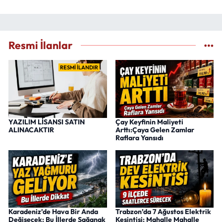
Resmi İlanlar
RESMİ İLANDIR
YAZILIM LİSANSI SATIN
Çay Keyfinin Maliyeti
ALINACAKTIR
Arttı:Çaya Gelen Zamlar
Raflara Yansıdı
Karadeniz’de Hava Bir Anda
Trabzon’da 7 Ağustos Elektrik
Değişecek: Bu İllerde Sağanak
Kesintisi: Mahalle Mahalle