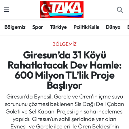
Bölgemiz
Trabzon Nöbetçi Eczaneler
Bölgemiz
Spor
Türkiye
Politik Kulis
Dünya
Spor
Trabzon Hava Durumu
BÖLGEMIZ
Türkiye
Trabzon Trafik Yoğunluk Haritası
Giresun’da 31 Köyü
Rahatlatacak Dev Hamle:
Kültür/Sanat
Süper Lig Puan Durumu ve Fikstür
600 Milyon TL’lik Proje
Politika
Tüm Manşetler
Başlıyor
Politik Kulis
Son Dakika Haberleri
Giresun’da Eynesil, Görele ve Ören’in içme suyu
sorununu çözmesi beklenen Sis Dağı Deli Çoban
Dünya
Haber Arşivi
Göleti ve Sel Kapanı Projesi için saha incelemesi
yapıldı. Giresun’un sahil şeridinde yer alan
Magazin
Eynesil ve Görele ilçeleri ile Ören Beldesi’nin