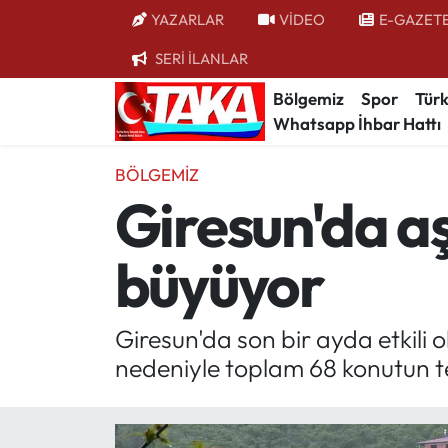
YAZARLAR
VİDEO
E-GAZET
SERİ İLANLAR
Bölgemiz
Trabzon Nöbetçi Eczaneler
Bölgemiz
Spor
Türk
Whatsapp İhbar Hattı
Spor
Trabzon Hava Durumu
BÖLGEMIZ
Türkiye
Trabzon Trafik Yoğunluk Haritası
Giresun'da aş
Kültür/Sanat
Süper Lig Puan Durumu ve Fikstür
büyüyor
Politika
Tüm Manşetler
Politik Kulis
Son Dakika Haberleri
Giresun'da son bir ayda etkili 
nedeniyle toplam 68 konutun tedb
Dünya
Haber Arşivi
Magazin