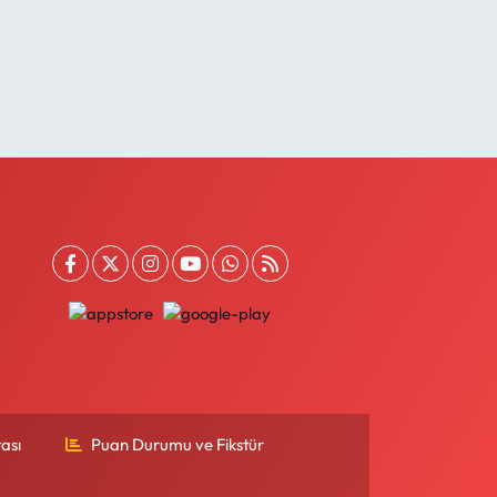
ası
Puan Durumu ve Fikstür