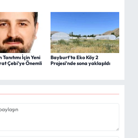
 Tanıtımı İçin Yeni
Bayburt'ta Eko Köy 2
rat Çebi’ye Önemli
Projesi'nde sona yaklaşıldı