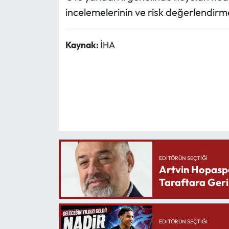
incelemelerinin ve risk değerlendirme 
Kaynak:
İHA
EDITÖRÜN SEÇTIĞI
Artvin Hopasp
Taraftara Geri
EDITÖRÜN SEÇTIĞI