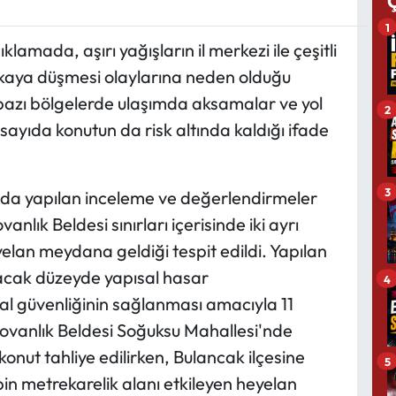
1
klamada, aşırı yağışların il merkezi ile çeşitli
 kaya düşmesi olaylarına neden olduğu
e bazı bölgelerde ulaşımda aksamalar ve yol
2
yıda konutun da risk altında kaldığı ifade
3
da yapılan inceleme ve değerlendirmeler
nlık Beldesi sınırları içerisinde iki ayrı
lan meydana geldiği tespit edildi. Yapılan
cak düzeyde yapısal hasar
4
l güvenliğinin sağlanması amacıyla 11
 Kovanlık Beldesi Soğuksu Mahallesi'nde
nut tahliye edilirken, Bulancak ilçesine
5
in metrekarelik alanı etkileyen heyelan