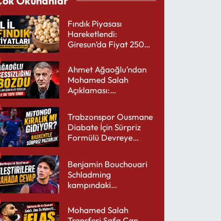
Çok Okunanlar
Fındık Piyasası
Hareketlendi:
Giresun’da Fiyat 250
TL’yi Gördü
Ahmet Ağaoğlu’ndan
Mohamed Salah
Açıklaması:
Trabzonspor’a Çok
Yakışır
Trabzonspor Ousmane
Diabate İçin Sürpriz
Formülü Devreye
Sokuyor
Benjamin Bouchouari
Schladming
kampındaki
performansıyla şaşırttı
Mohamed Salah
Transferi Safa Can