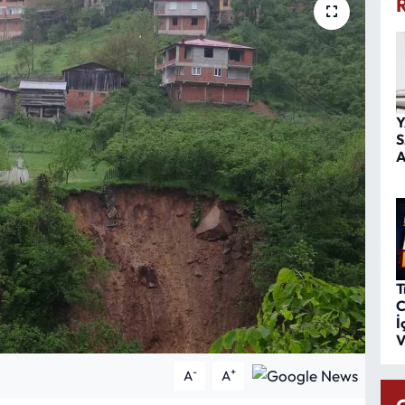
Y
S
A
T
C
İ
V
-
+
A
A