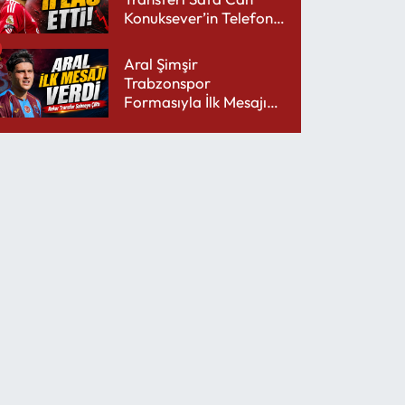
Konuksever’in Telefon
Şarjını Bitirdi
Aral Şimşir
Trabzonspor
Formasıyla İlk Mesajını
Udinese’ye Verdi