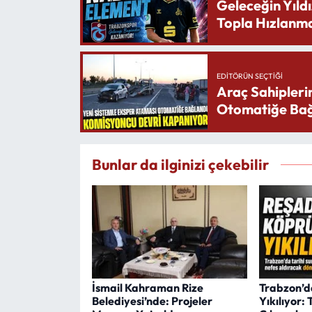
Geleceğin Yıldı
Topla Hızlanma
EDITÖRÜN SEÇTIĞI
Araç Sahipleri
Otomatiğe Bağ
Bunlar da ilginizi çekebilir
İsmail Kahraman Rize
Trabzon’d
Belediyesi’nde: Projeler
Yıkılıyor: