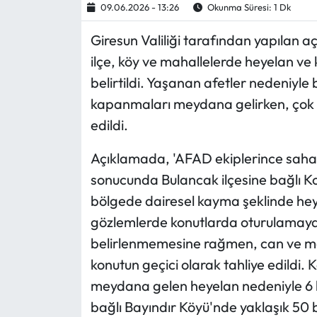
09.06.2026 - 13:26
Okunma Süresi: 1 Dk
Ekonomi
Giresun Valiliği tarafından yapılan açı
ilçe, köy ve mahallelerde heyelan ve
Sağlık
belirtildi. Yaşanan afetler nedeniyl
kapanmaları meydana gelirken, çok sa
Turizm
edildi.
Teknoloji
Açıklamada, 'AFAD ekiplerince saha
sonucunda Bulancak ilçesine bağlı Kova
bölgede dairesel kayma şeklinde heye
gözlemlerde konutlarda oturulamaya
belirlenmemesine rağmen, can ve ma
konutun geçici olarak tahliye edildi.
meydana gelen heyelan nedeniyle 6 ko
bağlı Bayındır Köyü'nde yaklaşık 50 b