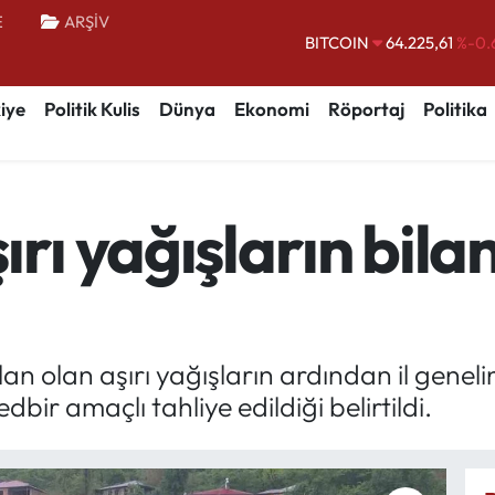
E
ARŞİV
BITCOIN
64.225,61
%-0.
DOLAR
47,6704
iye
Politik Kulis
Dünya
Ekonomi
Röportaj
Politika
EURO
55,0406
%-0.
STERLİN
64,2143
GRAM ALTIN
6510.40
%0.
ırı yağışların bila
BİST100
13.799
%
olan olan aşırı yağışların ardından il gen
ir amaçlı tahliye edildiği belirtildi.