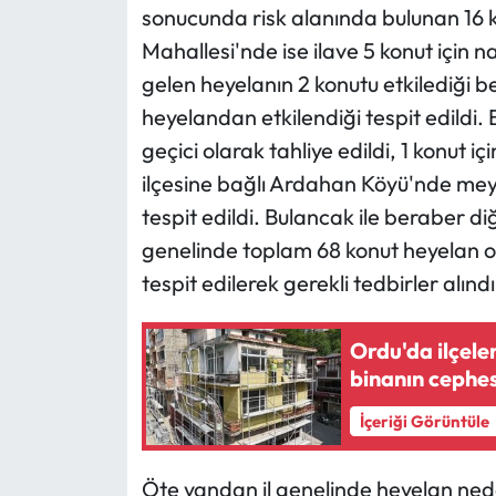
sonucunda risk alanında bulunan 16 ko
Mahallesi'nde ise ilave 5 konut için 
gelen heyelanın 2 konutu etkilediği b
heyelandan etkilendiği tespit edildi.
geçici olarak tahliye edildi, 1 konut içi
ilçesine bağlı Ardahan Köyü'nde meyd
tespit edildi. Bulancak ile beraber diğ
genelinde toplam 68 konut heyelan ol
tespit edilerek gerekli tedbirler alındı
Ordu'da ilçele
binanın cephes
İçeriği Görüntüle
Öte yandan il genelinde heyelan ned