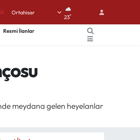
Ortahisar
63
°
23
%0
Resmi İlanlar
08
%0
45
nçosu
70
elinde meydana gelen heyelanlar