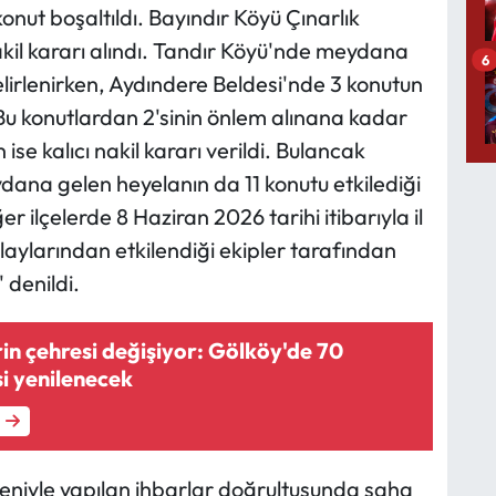
nut boşaltıldı. Bayındır Köyü Çınarlık
nakil kararı alındı. Tandır Köyü'nde meydana
6
elirlenirken, Aydındere Beldesi'nde 3 konutun
 Bu konutlardan 2'sinin önlem alınana kadar
n ise kalıcı nakil kararı verildi. Bulancak
ana gelen heyelanın da 11 konutu etkilediği
er ilçelerde 8 Haziran 2026 tarihi itibarıyla il
aylarından etkilendiği ekipler tarafından
' denildi.
rin çehresi değişiyor: Gölköy'de 70
i yenilenecek
eniyle yapılan ihbarlar doğrultusunda saha