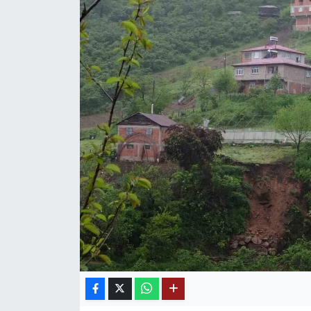
Mektup Galeri
Röportaj
Manşet
Köşe Yazıları
Karikatür Galeri
BIK
ASTROLOJİ
Spor Yazıları
Mektup Galeri