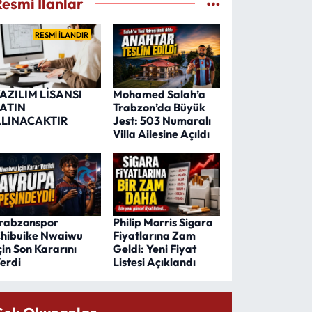
Resmi İlanlar
RESMİ İLANDIR
AZILIM LİSANSI
Mohamed Salah’a
ATIN
Trabzon’da Büyük
LINACAKTIR
Jest: 503 Numaralı
Villa Ailesine Açıldı
rabzonspor
Philip Morris Sigara
hibuike Nwaiwu
Fiyatlarına Zam
çin Son Kararını
Geldi: Yeni Fiyat
erdi
Listesi Açıklandı