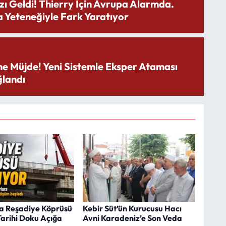
zı Geldi! Thierry İçin Avrupa Alarmda.
 Yeteneğiyle Fark Yaratıyor
ne Müjde! Yeni Sistemle Eksper Ataması
landı
a Reşadiye Köprüsü
Kebir Süt’ün Kurucusu Hacı
 Tarihi Doku Açığa
Avni Karadeniz’e Son Veda