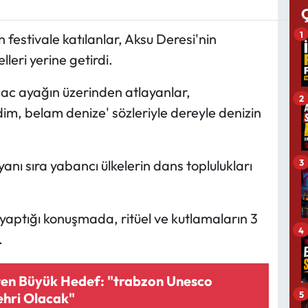
1
 festivale katılanlar, Aksu Deresi'nin
lleri yerine getirdi.
 sac ayağın üzerinden atlayanlar,
2
im, belam denize' sözleriyle dereyle denizin
3
n yanı sıra yabancı ülkelerin dans toplulukları
yaptığı konuşmada, ritüel ve kutlamaların 3
4
.
en Büyük Hedef: "trabzon Unesco
5
hri Olacak"