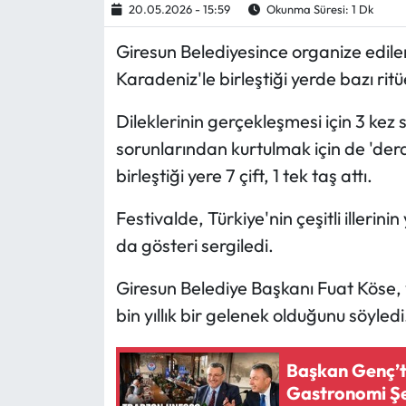
20.05.2026 - 15:59
Okunma Süresi: 1 Dk
Ekonomi
Giresun Belediyesince organize edilen
Karadeniz'le birleştiği yerde bazı ritüe
Sağlık
Dileklerinin gerçekleşmesi için 3 kez
Turizm
sorunlarından kurtulmak için de 'derd
birleştiği yere 7 çift, 1 tek taş attı.
Teknoloji
Festivalde, Türkiye'nin çeşitli illerini
da gösteri sergiledi.
Giresun Belediye Başkanı Fuat Köse, 
bin yıllık bir gelenek olduğunu söyledi
Başkan Genç’t
Gastronomi Şe