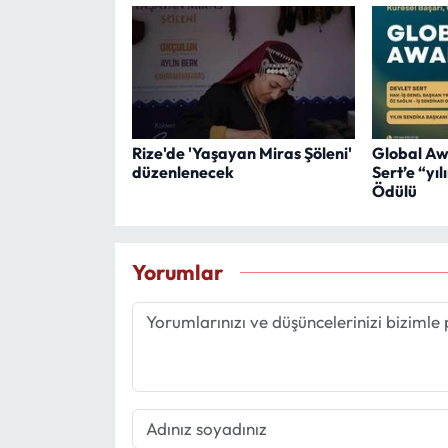
Rize'de 'Yaşayan Miras Şöleni'
Global Aw
düzenlenecek
Sert’e “yı
Ödülü
Yorumlar