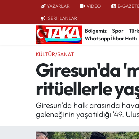
YAZARLAR
VİDEO
E-GAZET
SERİ İLANLAR
Bölgemiz
Trabzon Nöbetçi Eczaneler
Bölgemiz
Spor
Türk
Whatsapp İhbar Hattı
Spor
Trabzon Hava Durumu
KÜLTÜR/SANAT
Türkiye
Trabzon Trafik Yoğunluk Haritası
Giresun'da 'ma
Kültür/Sanat
Süper Lig Puan Durumu ve Fikstür
ritüellerle ya
Politika
Tüm Manşetler
Politik Kulis
Son Dakika Haberleri
Giresun'da halk arasında haval
geleneğinin yaşatıldığı '49. Ulu
Dünya
Haber Arşivi
Magazin