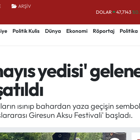
E
ARŞİV
DOLAR
47,7143
%0.
EURO
55,0317
%-0.
iye
Politik Kulis
Dünya
Ekonomi
Röportaj
Politika
STERLİN
64,2463
%0.
GRAM ALTIN
6510.40
%0.
BİST100
13.799
%
yıs yedisi' geleneğ
BITCOIN
64.225,61
%-0.
şatıldı
arın ısınıp bahardan yaza geçişin sembolü 
slararası Giresun Aksu Festivali' başladı.