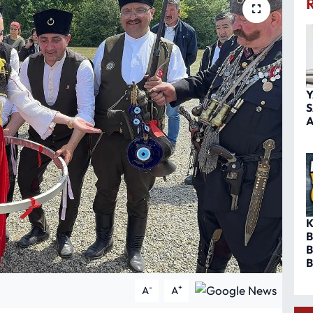
Y
S
A
K
B
B
B
-
+
A
A