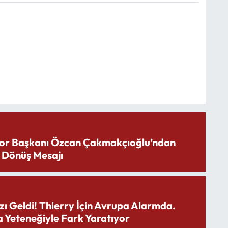
or Başkanı Özcan Çakmakçıoğlu’ndan
 Dönüş Mesajı
zı Geldi! Thierry İçin Avrupa Alarmda.
 Yeteneğiyle Fark Yaratıyor