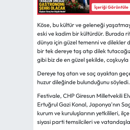
İçeriği Görüntüle
Köse, bu kültür ve geleneği yaşatmaya 
eski ve kadim bir kültürdür. Burada ri
dünya için güzel temenni ve dilekler 
bir tek dereye taş atıp dilek tutacağ
gibi biz de en güzel şekilde, coşkuyla e
Dereye taş atan ve saç ayaktan geçer
huzur dileğinde bulunduğunu söyledi.
Festivale, CHP Giresun Milletvekili El
Ertuğrul Gazi Konal, Japonya'nın Sa
kurum ve kuruluşlarının yetkilileri, ilç
siyasi parti temsilcileri ve vatandaşlar