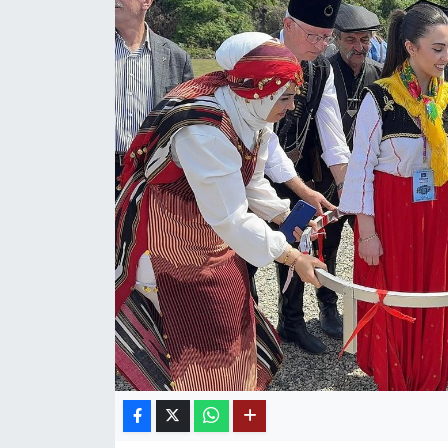
Mektup Galeri
Röportaj
Manşet
Köşe Yazıları
Karikatür Galeri
BIK
ASTROLOJİ
Spor Yazıları
Mektup Galeri