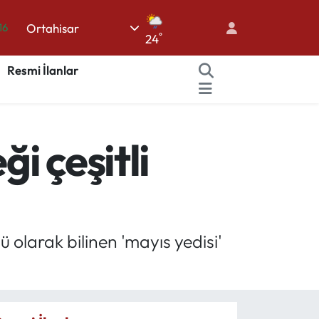
Ortahisar
16
°
24
02
Resmi İlanlar
07
45
70
i çeşitli
63
olarak bilinen 'mayıs yedisi'