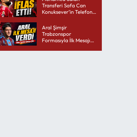
Transferi Safa Can
Konuksever’in Telefon
Şarjını Bitirdi
Aral Şimşir
Trabzonspor
Formasıyla İlk Mesajını
Udinese’ye Verdi