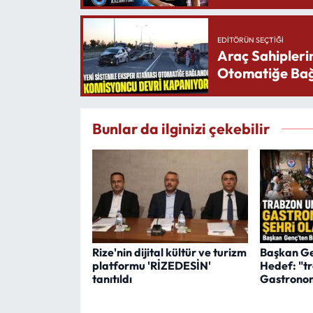
EDITÖRÜN SEÇTIĞI
Araç Sahipleri
Otomatiğe Bağ
Bunlar da ilginizi çekebilir
Rize'nin dijital kültür ve turizm
Başkan Ge
platformu 'RİZEDESİN'
Hedef: "t
tanıtıldı
Gastronom