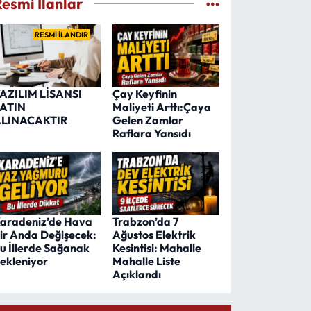
Resmi İlanlar
RESMİ İLANDIR
AZILIM LİSANSI
Çay Keyfinin
ATIN
Maliyeti Arttı:Çaya
LINACAKTIR
Gelen Zamlar
Raflara Yansıdı
aradeniz’de Hava
Trabzon’da 7
ir Anda Değişecek:
Ağustos Elektrik
u İllerde Sağanak
Kesintisi: Mahalle
ekleniyor
Mahalle Liste
Açıklandı