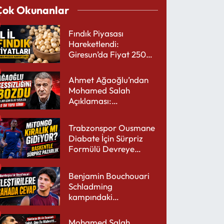
Çok Okunanlar
Fındık Piyasası
Hareketlendi:
Giresun’da Fiyat 250
TL’yi Gördü
Ahmet Ağaoğlu’ndan
Mohamed Salah
Açıklaması:
Trabzonspor’a Çok
Yakışır
Trabzonspor Ousmane
Diabate İçin Sürpriz
Formülü Devreye
Sokuyor
Benjamin Bouchouari
Schladming
kampındaki
performansıyla şaşırttı
Mohamed Salah