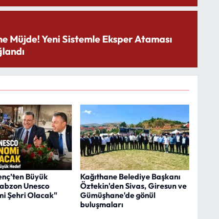
ne Müjde! Yeni Sistemle Eksper Ataması
landı
nç’ten Büyük
Kağıthane Belediye Başkanı
rabzon Unesco
Öztekin'den Sivas, Giresun ve
i Şehri Olacak"
Gümüşhane'de gönül
buluşmaları