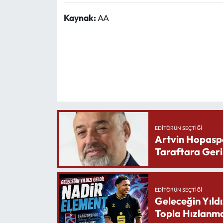
Kaynak:
AA
EDITÖRÜN SEÇTIĞI
Artvin Hopasp
Taraftara Geri
EDITÖRÜN SEÇTIĞI
Geleceğin Yıldı
Topla Hızlanma