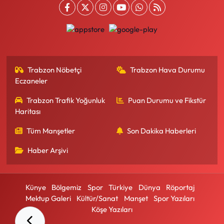
Trabzon Nöbetçi
Trabzon Hava Durumu
Eczaneler
Trabzon Trafik Yoğunluk
Puan Durumu ve Fikstür
Haritası
Tüm Manşetler
Son Dakika Haberleri
Haber Arşivi
Künye
Bölgemiz
Spor
Türkiye
Dünya
Röportaj
Mektup Galeri
Kültür/Sanat
Manşet
Spor Yazıları
Köşe Yazıları