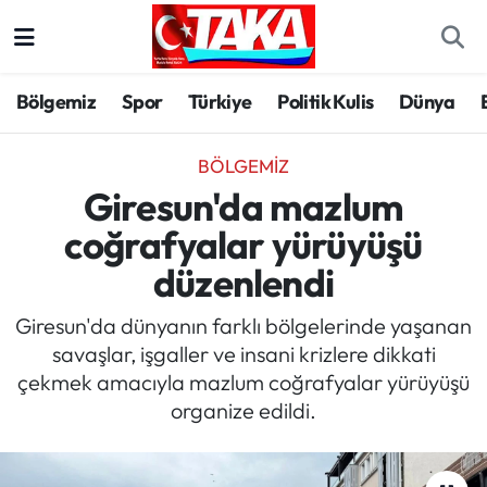
Bölgemiz
Trabzon Nöbetçi Eczaneler
Bölgemiz
Spor
Türkiye
Politik Kulis
Dünya
Spor
Trabzon Hava Durumu
BÖLGEMIZ
Türkiye
Trabzon Trafik Yoğunluk Haritası
Giresun'da mazlum
coğrafyalar yürüyüşü
Kültür/Sanat
Süper Lig Puan Durumu ve Fikstür
düzenlendi
Politika
Tüm Manşetler
Giresun'da dünyanın farklı bölgelerinde yaşanan
savaşlar, işgaller ve insani krizlere dikkati
Politik Kulis
Son Dakika Haberleri
çekmek amacıyla mazlum coğrafyalar yürüyüşü
organize edildi.
Dünya
Haber Arşivi
Magazin