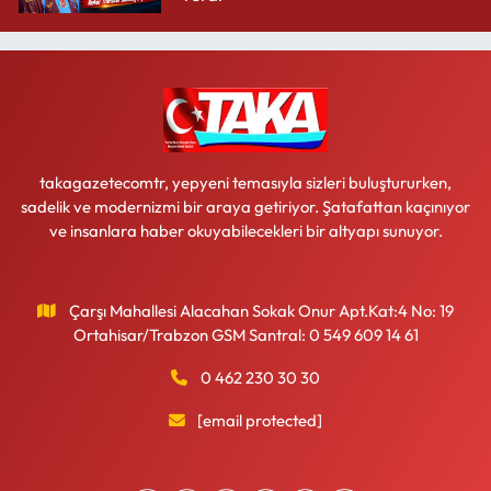
takagazetecomtr, yepyeni temasıyla sizleri buluştururken,
sadelik ve modernizmi bir araya getiriyor. Şatafattan kaçınıyor
ve insanlara haber okuyabilecekleri bir altyapı sunuyor.
Çarşı Mahallesi Alacahan Sokak Onur Apt.Kat:4 No: 19
Ortahisar/Trabzon GSM Santral: 0 549 609 14 61
0 462 230 30 30
[email protected]