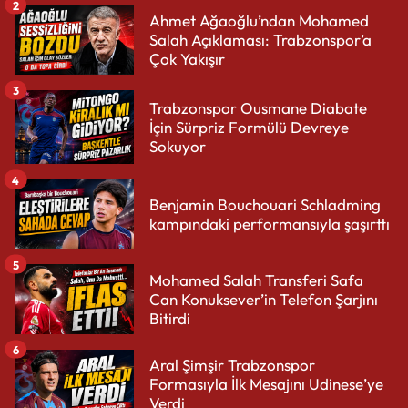
2
Ahmet Ağaoğlu’ndan Mohamed
Salah Açıklaması: Trabzonspor’a
Çok Yakışır
3
Trabzonspor Ousmane Diabate
İçin Sürpriz Formülü Devreye
Sokuyor
4
Benjamin Bouchouari Schladming
kampındaki performansıyla şaşırttı
5
Mohamed Salah Transferi Safa
Can Konuksever’in Telefon Şarjını
Bitirdi
6
Aral Şimşir Trabzonspor
Formasıyla İlk Mesajını Udinese’ye
Verdi