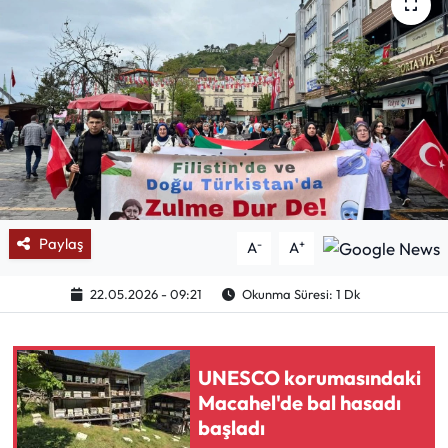
Mektup Galeri
Röportaj
Manşet
Köşe Yazıları
Karikatür Galeri
Paylaş
-
+
A
A
BIK
22.05.2026 - 09:21
Okunma Süresi: 1 Dk
ASTROLOJİ
UNESCO korumasındaki
Spor Yazıları
Macahel'de bal hasadı
başladı
Mektup Galeri