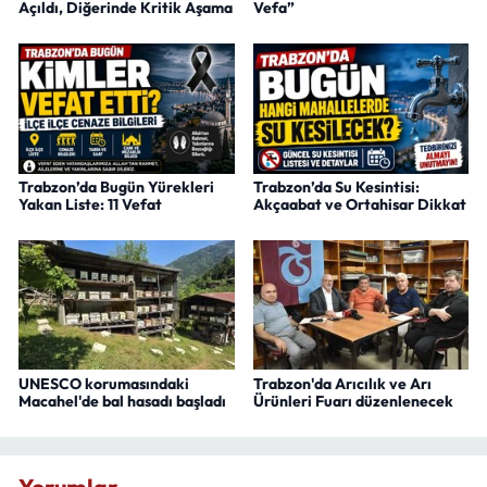
Açıldı, Diğerinde Kritik Aşama
Vefa”
Trabzon’da Bugün Yürekleri
Trabzon’da Su Kesintisi:
Yakan Liste: 11 Vefat
Akçaabat ve Ortahisar Dikkat
UNESCO korumasındaki
Trabzon'da Arıcılık ve Arı
Macahel'de bal hasadı başladı
Ürünleri Fuarı düzenlenecek