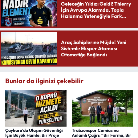
Geleceğin Yıldızı Geldi! Thierry
İçin Avrupa Alarmda. Topla
Hızlanma Yeteneğiyle Fark
Yaratıyor
Araç Sahiplerine Müjde! Yeni
Sistemle Eksper Ataması
Otomatiğe Bağlandı
Bunlar da ilginizi çekebilir
Çaykara’da Ulaşım Güvenliği
Trabzonspor Camiasına
İçin Büyük Hamle: Bir Proje
Anlamlı Çağrı: “Bir Forma, Bir