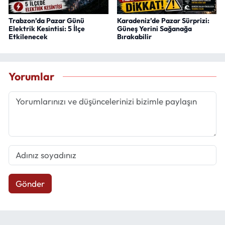
Trabzon’da Pazar Günü
Karadeniz’de Pazar Sürprizi:
Elektrik Kesintisi: 5 İlçe
Güneş Yerini Sağanağa
Etkilenecek
Bırakabilir
Yorumlar
Gönder