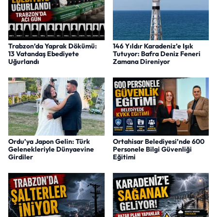
Trabzon’da Yaprak Dökümü:
146 Yıldır Karadeniz’e Işık
13 Vatandaş Ebediyete
Tutuyor: Bafra Deniz Feneri
Uğurlandı
Zamana Direniyor
Ordu’ya Japon Gelin: Türk
Ortahisar Belediyesi’nde 600
Gelenekleriyle Dünyaevine
Personele Bilgi Güvenliği
Girdiler
Eğitimi