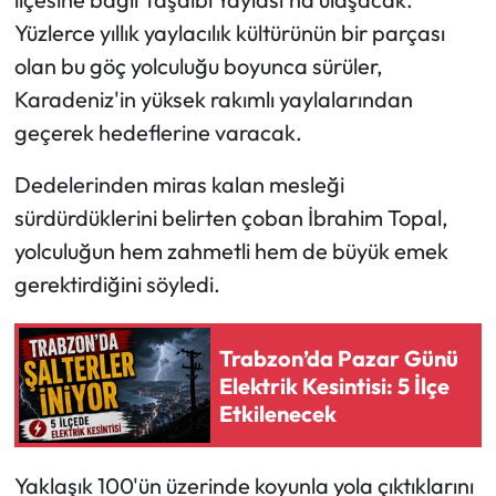
Yüzlerce yıllık yaylacılık kültürünün bir parçası
Ekonomi
olan bu göç yolculuğu boyunca sürüler,
Karadeniz'in yüksek rakımlı yaylalarından
Sağlık
geçerek hedeflerine varacak.
Turizm
Dedelerinden miras kalan mesleği
sürdürdüklerini belirten çoban İbrahim Topal,
Teknoloji
yolculuğun hem zahmetli hem de büyük emek
gerektirdiğini söyledi.
Trabzon’da Pazar Günü
Elektrik Kesintisi: 5 İlçe
Etkilenecek
Yaklaşık 100'ün üzerinde koyunla yola çıktıklarını