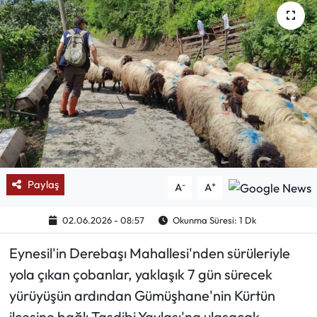
Mektup Galeri
Röportaj
Manşet
Köşe Yazıları
Karikatür Galeri
Paylaş
-
+
A
A
BIK
02.06.2026 - 08:57
Okunma Süresi: 1 Dk
ASTROLOJİ
Eynesil'in Derebaşı Mahallesi'nden sürüleriyle
yola çıkan çobanlar, yaklaşık 7 gün sürecek
Spor Yazıları
yürüyüşün ardından Gümüşhane'nin Kürtün
Mektup Galeri
ilçesine bağlı Taşdibi Yaylası'na ulaşacak.