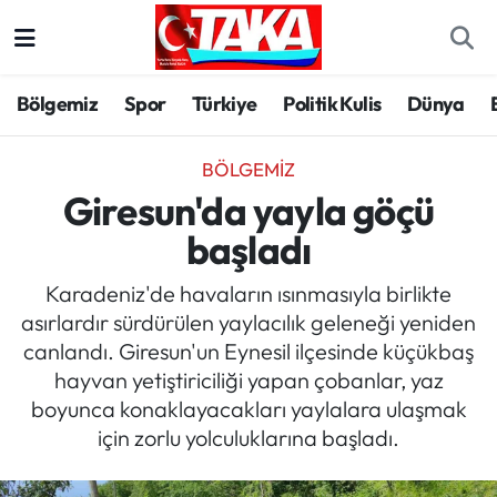
Bölgemiz
Trabzon Nöbetçi Eczaneler
Bölgemiz
Spor
Türkiye
Politik Kulis
Dünya
Spor
Trabzon Hava Durumu
BÖLGEMIZ
Türkiye
Trabzon Trafik Yoğunluk Haritası
Giresun'da yayla göçü
başladı
Kültür/Sanat
Süper Lig Puan Durumu ve Fikstür
Karadeniz'de havaların ısınmasıyla birlikte
Politika
Tüm Manşetler
asırlardır sürdürülen yaylacılık geleneği yeniden
canlandı. Giresun'un Eynesil ilçesinde küçükbaş
Politik Kulis
Son Dakika Haberleri
hayvan yetiştiriciliği yapan çobanlar, yaz
boyunca konaklayacakları yaylalara ulaşmak
Dünya
Haber Arşivi
için zorlu yolculuklarına başladı.
Magazin