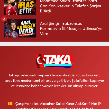
Mohamed Salah Transferi Safa
Can Konuksever’in Telefon Şarjını
Bitirdi
6
Aral Şimşir Trabzonspor
Formasıyla İlk Mesajını Udinese’ye
Verdi
takagazetecomtr, yepyeni temasıyla sizleri buluştururken,
sadelik ve modernizmi bir araya getiriyor. Şatafattan kaçınıyor
ve insanlara haber okuyabilecekleri bir altyapı sunuyor.
Çarşı Mahallesi Alacahan Sokak Onur Apt.Kat:4 No: 19
Ortahisar/Trabzon GSM Santral: 0 549 609 14 61