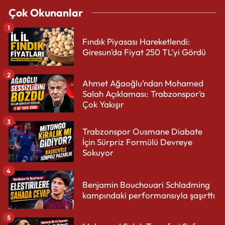
Çok Okunanlar
1
Fındık Piyasası Hareketlendi:
Giresun’da Fiyat 250 TL’yi Gördü
2
Ahmet Ağaoğlu’ndan Mohamed
Salah Açıklaması: Trabzonspor’a
Çok Yakışır
3
Trabzonspor Ousmane Diabate
İçin Sürpriz Formülü Devreye
Sokuyor
4
Benjamin Bouchouari Schladming
kampındaki performansıyla şaşırttı
5