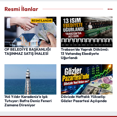
Resmi İlanlar
RESMİ İLANDIR
OF BELEDİYE BAŞKANLIĞI
Trabzon’da Yaprak Dökümü:
TAŞINMAZ SATIŞ İHALESİ
13 Vatandaş Ebediyete
Uğurlandı
146 Yıldır Karadeniz’e Işık
Dövizde Haftalık Yükseliş:
Tutuyor: Bafra Deniz Feneri
Gözler Pazartesi Açılışında
Zamana Direniyor