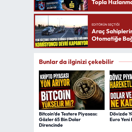
Topla Hızlanma
EDITÖRÜN SEÇTIĞI
Araç Sahipleri
Otomatiğe Bağ
Bunlar da ilginizi çekebilir
Bitcoin’de Testere Piyasası:
Dövizde Yö
Gözler 65 Bin Dolar
Euro Yeni 
Direncinde