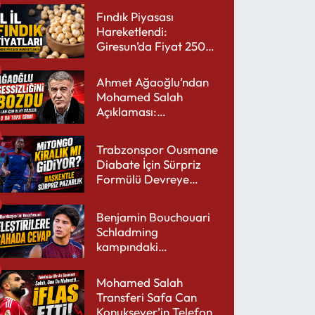
Fındık Piyasası
Hareketlendi:
Giresun’da Fiyat 250
TL’yi Gördü
Ahmet Ağaoğlu’ndan
Mohamed Salah
Açıklaması:
Trabzonspor’a Çok
Yakışır
Trabzonspor Ousmane
Diabate İçin Sürpriz
Formülü Devreye
Sokuyor
Benjamin Bouchouari
Schladming
kampındaki
performansıyla şaşırttı
Mohamed Salah
Transferi Safa Can
Konuksever’in Telefon