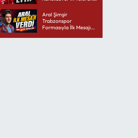
Şarjını Bitirdi
Aral Şimşir
Trabzonspor
Formasıyla İlk Mesajını
Udinese’ye Verdi