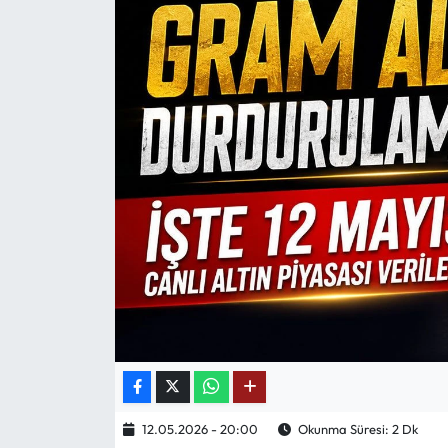
Mektup Galeri
Röportaj
Manşet
Köşe Yazıları
Karikatür Galeri
BIK
ASTROLOJİ
Spor Yazıları
12.05.2026 - 20:00
Okunma Süresi: 2 Dk
Mektup Galeri