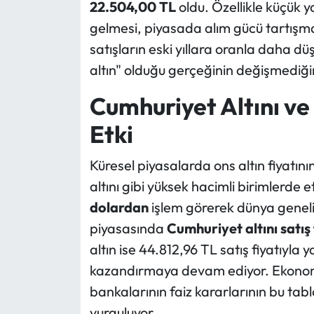
22.504,00 TL
oldu. Özellikle küçük ya
gelmesi, piyasada alım gücü tartışma
satışların eski yıllara oranla daha dü
altın" olduğu gerçeğinin değişmediğin
Cumhuriyet Altını ve
Etki
Küresel piyasalarda ons altın fiyatın
altını gibi yüksek hacimli birimlerde et
dolardan
işlem görerek dünya genelind
piyasasında
Cumhuriyet altını satış
altın ise 44.812,96 TL satış fiyatıyla
kazandırmaya devam ediyor. Ekonomis
bankalarının faiz kararlarının bu tab
vurguluyor.