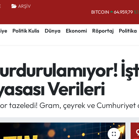
BITCOIN
64.959,79
%1
E
ARŞİV
DOLAR
47,7436
%0.
EURO
55,2510
%0.
iye
Politik Kulis
Dünya
Ekonomi
Röportaj
Politika
STERLİN
64,4811
%0.
GRAM ALTIN
6660.55
%0.
BİST100
13.779
%-
urdurulamıyor! İşt
yasası Verileri
ekor tazeledi! Gram, çeyrek ve Cumhuriyet 