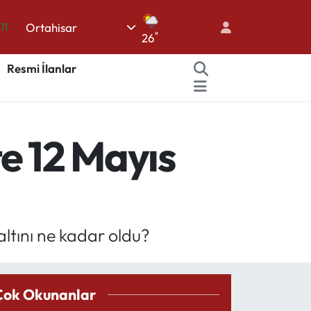
.11
Ortahisar
18
°
26
32
Resmi İlanlar
38
03
14
e 12 Mayıs
altını ne kadar oldu?
Çok Okunanlar