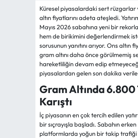
Küresel piyasalardaki sert rüzgarlar v
Ekonomi
altın fiyatlarını adeta ateşledi. Yatırı
Mayıs 2026 sabahına yeni bir rekor
Sağlık
hem de birikimini değerlendirmek iste
sorusunun yanıtını arıyor. Ons altın f
Turizm
gram altını daha önce görülmemiş se
Teknoloji
hareketliliğin devam edip etmeyeceğ
piyasalardan gelen son dakika veriler
Gram Altında 6.800 T
Karıştı
İç piyasanın en çok tercih edilen yat
bir sıçrayışla başladı. Sabahın erken
platformlarda yoğun bir takip trafiği 