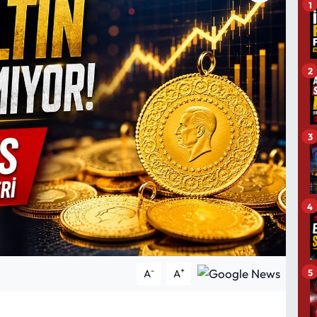
1
2
3
4
-
+
5
A
A