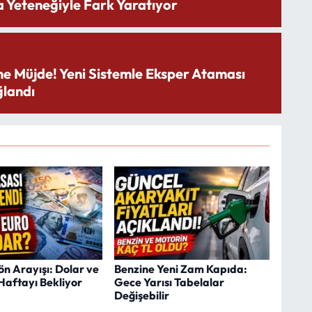
 Yeteneğiyle Fark Yaratıyor
ne Müjde! Yeni Sistemle Eksper Ataması
landı
n Arayışı: Dolar ve
Benzine Yeni Zam Kapıda:
Haftayı Bekliyor
Gece Yarısı Tabelalar
Değişebilir