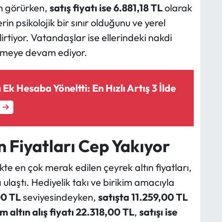
m görürken,
satış fiyatı ise 6.881,18 TL
olarak
in psikolojik bir sınır olduğunu ve yerel
lirtiyor. Vatandaşlar ise ellerindeki nakdi
elmeye devam ediyor.
 Ek Hesaba Yöneltti: En Hızlı Artış 3 İlde
n Fiyatları Cep Yakıyor
e en çok merak edilen çeyrek altın fiyatları,
ulaştı. Hediyelik takı ve birikim amacıyla
00 TL
seviyesindeyken,
satışta 11.259,00 TL
m altın alış fiyatı 22.318,00 TL
,
satışı ise