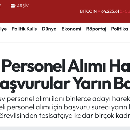
BITCOIN
64.225,61
%-0.
E
ARŞİV
DOLAR
47,7143
%0.
EURO
55,0317
%-0.
iye
Politik Kulis
Dünya
Ekonomi
Röportaj
Politika
STERLİN
64,2463
%0.
GRAM ALTIN
6510.40
%0.
BİST100
13.799
%
Personel Alımı Ham
 Başvurular Yarın B
v personel alımı ilanı binlerce adayı harek
eli personel alımı için başvuru süreci yarı
revlisinden tesisatçıya kadar birçok kadro