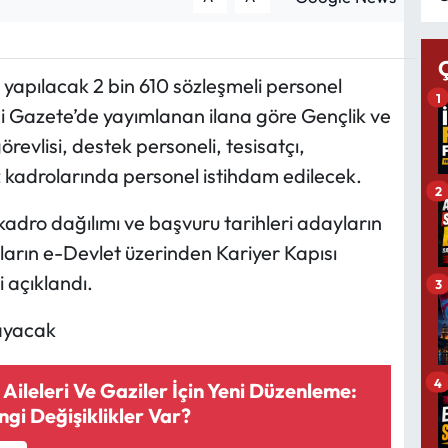
 yapılacak 2 bin 610 sözleşmeli personel
1
smi Gazete’de yayımlanan ilana göre Gençlik ve
revlisi, destek personeli, tesisatçı,
 kadrolarında personel istihdam edilecek.
2
kadro dağılımı ve başvuru tarihleri adayların
ların e-Devlet üzerinden Kariyer Kapısı
i açıklandı.
3
layacak
4
 Aileleri Ve Gaziler İçin Yeni Düzenleme:
gi Değişiklikler Var?