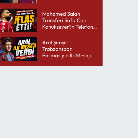
performansıyla şaşırttı
Mohamed Salah
Transferi Safa Can
Konuksever’in Telefon
Şarjını Bitirdi
Aral Şimşir
Trabzonspor
Formasıyla İlk Mesajını
Udinese’ye Verdi