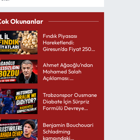
Çok Okunanlar
Fındık Piyasası
Hareketlendi:
Giresun’da Fiyat 250
TL’yi Gördü
Ahmet Ağaoğlu’ndan
Mohamed Salah
Açıklaması:
Trabzonspor’a Çok
Yakışır
Trabzonspor Ousmane
Diabate İçin Sürpriz
Formülü Devreye
Sokuyor
Benjamin Bouchouari
Schladming
kampındaki