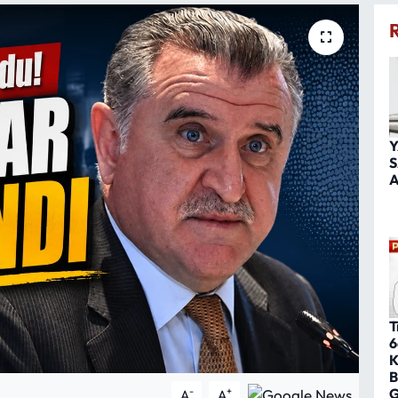
Y
S
A
T
6
K
B
G
-
+
A
A