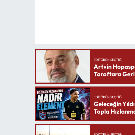
EDITÖRÜN SEÇTIĞI
Artvin Hopasp
Taraftara Geri
EDITÖRÜN SEÇTIĞI
Geleceğin Yıldı
Topla Hızlanma
EDITÖRÜN SEÇTIĞI