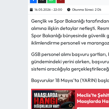
16.05.2026 - 22:00
Okunma Süresi: 2 Dk
Ekonomi
Gençlik ve Spor Bakanlığı tarafından
Sağlık
alımına ilişkin detaylar netleşti. Re
Spor Bakanlığı bünyesinde güvenlik gö
Turizm
iklimlendirme personeli ve marangoz
Teknoloji
GSB personel alımı başvuru şartları, 
gündemindeki yerini alırken, başvuru
sistemi aracılığıyla gerçekleştirileceğ
Başvurular 18 Mayıs’ta (YARIN) baş
Meclis'te Şehit
Maaşlarda Han