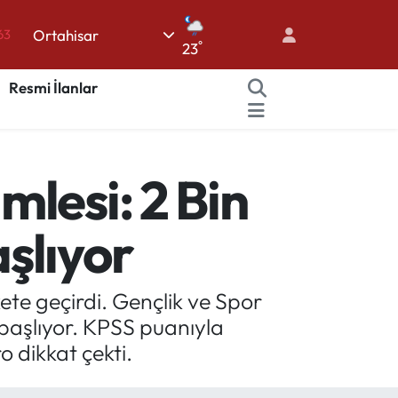
63
Ortahisar
16
°
23
02
Resmi İlanlar
07
45
70
lesi: 2 Bin
aşlıyor
ete geçirdi. Gençlik ve Spor
n başlıyor. KPSS puanıyla
 dikkat çekti.