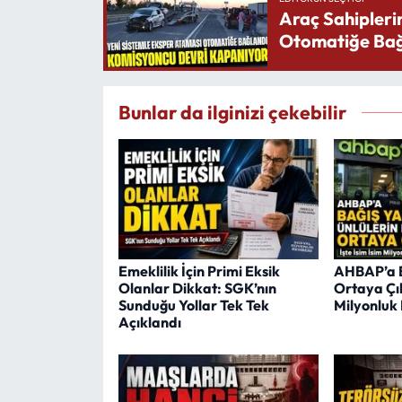
Araç Sahipleri
Otomatiğe Bağ
Bunlar da ilginizi çekebilir
Emeklilik İçin Primi Eksik
AHBAP’a B
Olanlar Dikkat: SGK’nın
Ortaya Çıkt
Sunduğu Yollar Tek Tek
Milyonluk 
Açıklandı