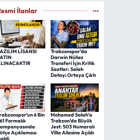
Resmi İlanlar
RESMİ İLANDIR
AZILIM LİSANSI
Trabzonspor’da
ATIN
Darwin Núñez
LINACAKTIR
Transferi İçin Kritik
Saatler: Salah
Detayı Ortaya Çıktı
rabzonspor’un 6 Bin
Mohamed Salah’a
61 Formalık
Trabzon’da Büyük
ampanyasında
Jest: 503 Numaralı
ütçe Açıklaması
Villa Ailesine Açıldı
eldi