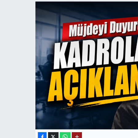
Mektup Galeri
Röportaj
Manşet
Köşe Yazıları
Karikatür Galeri
BIK
ASTROLOJİ
Spor Yazıları
Mektup Galeri