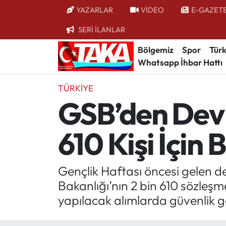
YAZARLAR
VİDEO
E-GAZET
SERİ İLANLAR
Bölgemiz
Trabzon Nöbetçi Eczaneler
Bölgemiz
Spor
Türk
Whatsapp İhbar Hattı
Spor
Trabzon Hava Durumu
TÜRKIYE
Türkiye
Trabzon Trafik Yoğunluk Haritası
GSB’den Dev 
Kültür/Sanat
Süper Lig Puan Durumu ve Fikstür
610 Kişi İçin
Politika
Tüm Manşetler
Politik Kulis
Son Dakika Haberleri
Gençlik Haftası öncesi gelen de
Bakanlığı’nın 2 bin 610 sözleşm
Dünya
Haber Arşivi
yapılacak alımlarda güvenlik gö
Magazin