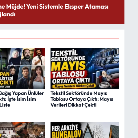
ne Müjde! Yeni Sistemle Eksper Ataması
landı
ağış Yapan Ünlüler
Tekstil Sektöründe Mayıs
ı: İşte İsim İsim
Tablosu Ortaya Çıktı; Mayıs
Liste
Verileri Dikkat Çekti