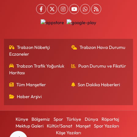
Trabzon Nöbetçi
Trabzon Hava Durumu
Eczaneler
Trabzon Trafik Yoğunluk
Puan Durumu ve Fikstür
Haritası
Tüm Manşetler
Son Dakika Haberleri
Haber Arşivi
Künye
Bölgemiz
Spor
Türkiye
Dünya
Röportaj
Mektup Galeri
Kültür/Sanat
Manşet
Spor Yazıları
Köşe Yazıları