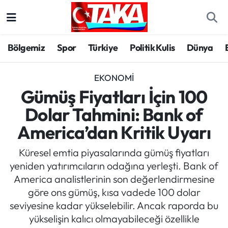
Bölgemiz
Trabzon Nöbetçi Eczaneler
Bölgemiz
Spor
Türkiye
Politik Kulis
Dünya
Spor
Trabzon Hava Durumu
EKONOMI
Türkiye
Trabzon Trafik Yoğunluk Haritası
Gümüş Fiyatları İçin 100
Dolar Tahmini: Bank of
Kültür/Sanat
Süper Lig Puan Durumu ve Fikstür
America’dan Kritik Uyarı
Politika
Tüm Manşetler
Küresel emtia piyasalarında gümüş fiyatları
yeniden yatırımcıların odağına yerleşti. Bank of
Politik Kulis
Son Dakika Haberleri
America analistlerinin son değerlendirmesine
göre ons gümüş, kısa vadede 100 dolar
Dünya
Haber Arşivi
seviyesine kadar yükselebilir. Ancak raporda bu
yükselişin kalıcı olmayabileceği özellikle
Magazin