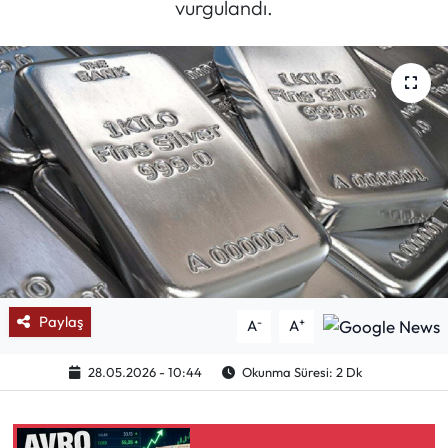
vurgulandı.
Mektup Galeri
Röportaj
Manşet
Köşe Yazıları
Karikatür Galeri
BIK
Paylaş
-
+
A
A
ASTROLOJİ
28.05.2026 - 10:44
Okunma Süresi: 2 Dk
Spor Yazıları
Mektup Galeri