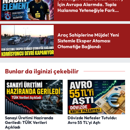
İçin Avrupa Alarmda. Topla
Hızlanma Yeteneğiyle Fark
Yaratıyor
Araç Sahiplerine Müjde! Yeni
Sistemle Eksper Ataması
Otomatiğe Bağlandı
Bunlar da ilginizi çekebilir
Sanayi Üretimi Haziranda
Dövizde Nefesler Tutuldu:
Geriledi: TÜİK Verileri
Avro 55 TL’yi Aştı
Açıkladı