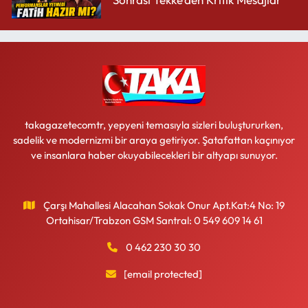
takagazetecomtr, yepyeni temasıyla sizleri buluştururken,
sadelik ve modernizmi bir araya getiriyor. Şatafattan kaçınıyor
ve insanlara haber okuyabilecekleri bir altyapı sunuyor.
Çarşı Mahallesi Alacahan Sokak Onur Apt.Kat:4 No: 19
Ortahisar/Trabzon GSM Santral: 0 549 609 14 61
0 462 230 30 30
[email protected]