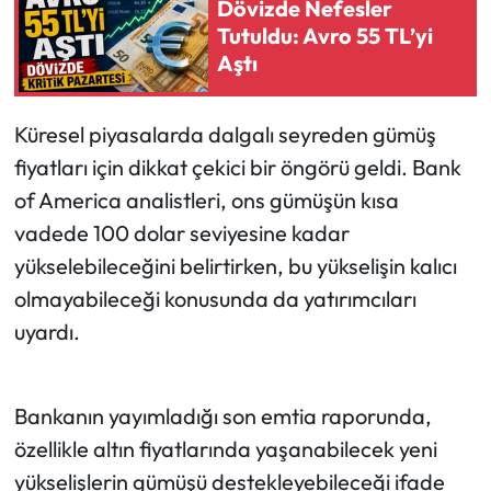
Dövizde Nefesler
Tutuldu: Avro 55 TL’yi
Ekonomi
Aştı
Sağlık
Küresel piyasalarda dalgalı seyreden gümüş
Turizm
fiyatları için dikkat çekici bir öngörü geldi. Bank
of America analistleri, ons gümüşün kısa
Teknoloji
vadede 100 dolar seviyesine kadar
yükselebileceğini belirtirken, bu yükselişin kalıcı
olmayabileceği konusunda da yatırımcıları
uyardı.
Bankanın yayımladığı son emtia raporunda,
özellikle altın fiyatlarında yaşanabilecek yeni
yükselişlerin gümüşü destekleyebileceği ifade