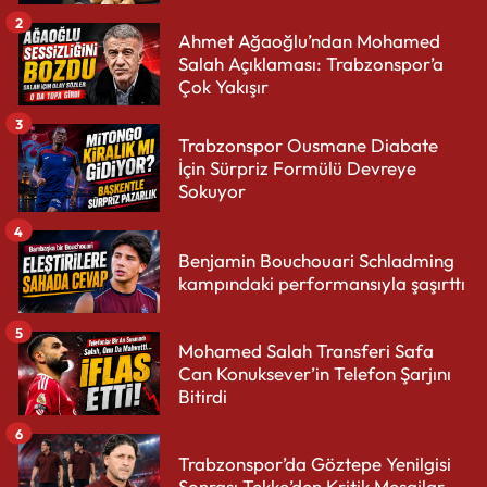
2
Ahmet Ağaoğlu’ndan Mohamed
Salah Açıklaması: Trabzonspor’a
Çok Yakışır
3
Trabzonspor Ousmane Diabate
İçin Sürpriz Formülü Devreye
Sokuyor
4
Benjamin Bouchouari Schladming
kampındaki performansıyla şaşırttı
5
Mohamed Salah Transferi Safa
Can Konuksever’in Telefon Şarjını
Bitirdi
6
Trabzonspor’da Göztepe Yenilgisi
Sonrası Tekke’den Kritik Mesajlar