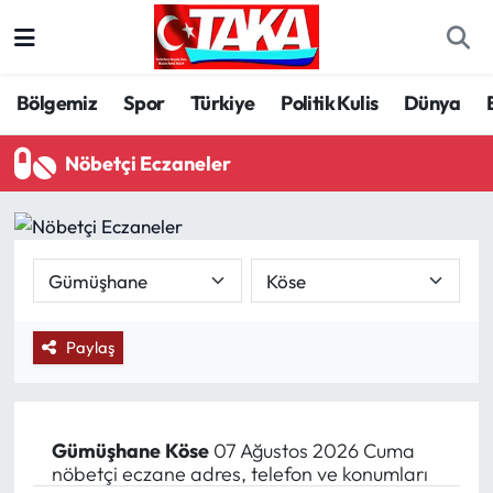
Bölgemiz
Trabzon Nöbetçi Eczaneler
Bölgemiz
Spor
Türkiye
Politik Kulis
Dünya
Spor
Trabzon Hava Durumu
Nöbetçi Eczaneler
Türkiye
Trabzon Trafik Yoğunluk Haritası
Kültür/Sanat
Süper Lig Puan Durumu ve Fikstür
Politika
Tüm Manşetler
Paylaş
Politik Kulis
Son Dakika Haberleri
Dünya
Haber Arşivi
Gümüşhane
Köse
07 Ağustos 2026 Cuma
nöbetçi eczane adres, telefon ve konumları
Magazin