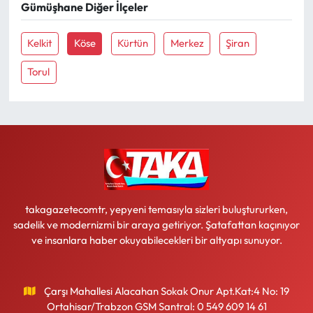
Gümüşhane Diğer İlçeler
Ekonomi
Kelkit
Köse
Kürtün
Merkez
Şiran
Sağlık
Torul
Turizm
Teknoloji
takagazetecomtr, yepyeni temasıyla sizleri buluştururken,
sadelik ve modernizmi bir araya getiriyor. Şatafattan kaçınıyor
ve insanlara haber okuyabilecekleri bir altyapı sunuyor.
Çarşı Mahallesi Alacahan Sokak Onur Apt.Kat:4 No: 19
Ortahisar/Trabzon GSM Santral: 0 549 609 14 61