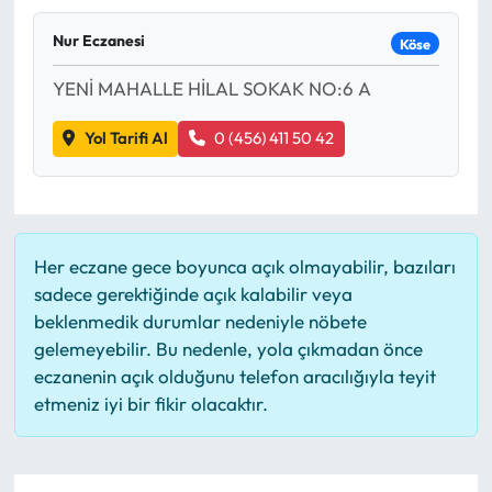
Mektup Galeri
Nur Eczanesi
Köse
YENİ MAHALLE HİLAL SOKAK NO:6 A
Röportaj
Yol Tarifi Al
0 (456) 411 50 42
Manşet
Köşe Yazıları
Karikatür Galeri
Her eczane gece boyunca açık olmayabilir, bazıları
sadece gerektiğinde açık kalabilir veya
BIK
beklenmedik durumlar nedeniyle nöbete
gelemeyebilir. Bu nedenle, yola çıkmadan önce
ASTROLOJİ
eczanenin açık olduğunu telefon aracılığıyla teyit
etmeniz iyi bir fikir olacaktır.
Spor Yazıları
Mektup Galeri