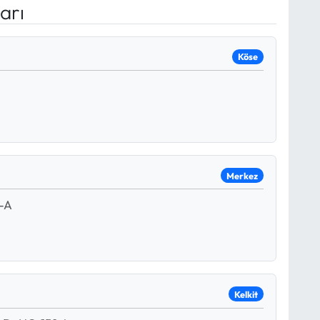
arı
Köse
Merkez
-A
Kelkit