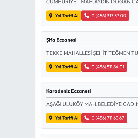
CUMHURİYET MAH.AYDIN DOĞAN CAD
Ekonomi
Yol Tarifi Al
0 (456) 317 37 00
Sağlık
Şifa Eczanesi
Turizm
TEKKE MAHALLESİ ŞEHİT TEĞMEN TU
Teknoloji
Yol Tarifi Al
0 (456) 511 84 01
Karadeniz Eczanesi
AŞAĞI ULUKÖY MAH.BELEDİYE CAD.N
Yol Tarifi Al
0 (456) 711 63 67