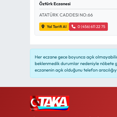
Öztürk Eczanesi
ATATÜRK CADDESI NO:66
Yol Tarifi Al
0 (456) 611 22 75
Her eczane gece boyunca açık olmayabilir,
beklenmedik durumlar nedeniyle nöbete g
eczanenin açık olduğunu telefon aracılığıyla