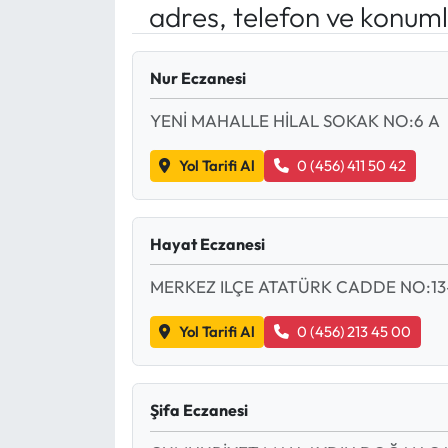
adres, telefon ve konuml
Mektup Galeri
Nur Eczanesi
Röportaj
YENİ MAHALLE HİLAL SOKAK NO:6 A
Manşet
Yol Tarifi Al
0 (456) 411 50 42
Köşe Yazıları
Karikatür Galeri
Hayat Eczanesi
MERKEZ ILÇE ATATÜRK CADDE NO:13
BIK
Yol Tarifi Al
0 (456) 213 45 00
ASTROLOJİ
Spor Yazıları
Şifa Eczanesi
Mektup Galeri