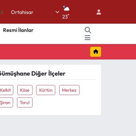
Ortahisar
.2
°
23
17
Resmi İlanlar
27
35
59
19
ümüşhane Diğer İlçeler
Kelkit
Köse
Kürtün
Merkez
Şiran
Torul