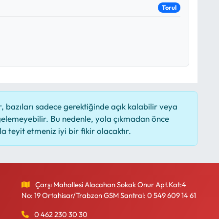
Torul
 bazıları sadece gerektiğinde açık kalabilir veya
elemeyebilir. Bu nedenle, yola çıkmadan önce
 teyit etmeniz iyi bir fikir olacaktır.
Çarşı Mahallesi Alacahan Sokak Onur Apt.Kat:4
No: 19 Ortahisar/Trabzon GSM Santral: 0 549 609 14 61
0 462 230 30 30