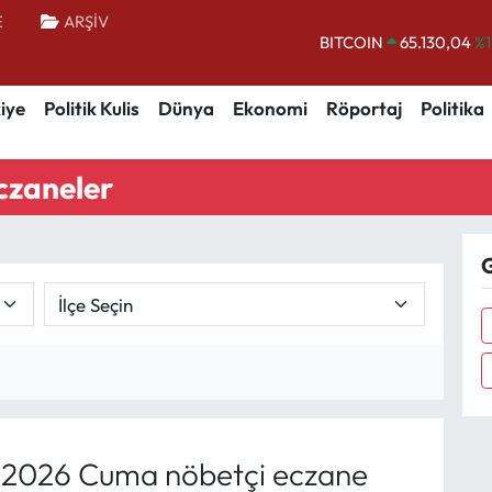
E
ARŞİV
BITCOIN
65.130,04
%1
DOLAR
47,7106
%0.
iye
Politik Kulis
Dünya
Ekonomi
Röportaj
Politika
EURO
55,1652
%0.
STERLİN
64,4046
%0.
czaneler
GRAM ALTIN
6648.99
%2.
BİST100
13.773
%-
G
 2026 Cuma nöbetçi eczane