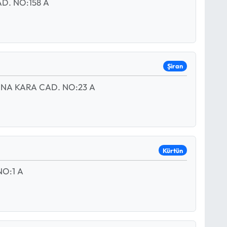
. NO:158 A
Şiran
NA KARA CAD. NO:23 A
Kürtün
O:1 A