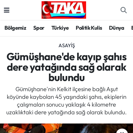
Bölgemiz
Trabzon Nöbetçi Eczaneler
Bölgemiz
Spor
Türkiye
Politik Kulis
Dünya
Spor
Trabzon Hava Durumu
ASAYIŞ
Türkiye
Trabzon Trafik Yoğunluk Haritası
Gümüşhane'de kayıp şahıs
dere yatağında sağ olarak
Kültür/Sanat
Süper Lig Puan Durumu ve Fikstür
bulundu
Politika
Tüm Manşetler
Gümüşhane'nin Kelkit ilçesine bağlı Aşut
köyünde kaybolan 45 yaşındaki şahıs, ekiplerin
Politik Kulis
Son Dakika Haberleri
çalışmaları sonucu yaklaşık 4 kilometre
uzaklıktaki dere yatağında sağ olarak bulundu.
Dünya
Haber Arşivi
Magazin