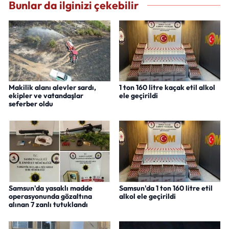
Bunlar da ilginizi çekebilir
Makilik alanı alevler sardı,
1 ton 160 litre kaçak etil alkol
ekipler ve vatandaşlar
ele geçirildi
seferber oldu
Samsun'da yasaklı madde
Samsun'da 1 ton 160 litre etil
operasyonunda gözaltına
alkol ele geçirildi
alınan 7 zanlı tutuklandı