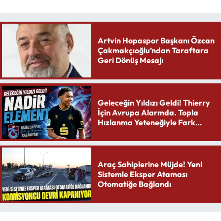
Artvin Hopaspor Başkanı Özcan
Çakmakçıoğlu’ndan Taraftara
Geri Dönüş Mesajı
Geleceğin Yıldızı Geldi! Thierry
İçin Avrupa Alarmda. Topla
Hızlanma Yeteneğiyle Fark
Yaratıyor
Araç Sahiplerine Müjde! Yeni
Sistemle Eksper Ataması
Otomatiğe Bağlandı