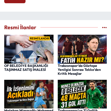
Resmi İlanlar
RESMİ İLANDIR
OF BELEDİYE BAŞKANLIĞI
Trabzonspor’da Göztepe
TAŞINMAZ SATIŞ İHALESİ
Yenilgisi Sonrası Tekke’den
Kritik Mesajlar
Metehan Mimaroğlu Mohamed
Trabzonspor’un 31 Gollük