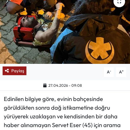
Mektup Galeri
Röportaj
Manşet
Köşe Yazıları
Karikatür Galeri
Paylaş
-
+
A
A
BIK
27.04.2026 - 09:08
Edinilen bilgiye göre, evinin bahçesinde
ASTROLOJİ
görüldükten sonra dağ istikametine doğru
Spor Yazıları
yürüyerek uzaklaşan ve kendisinden bir daha
haber alınamayan Servet Eser (45) için arama
Mektup Galeri