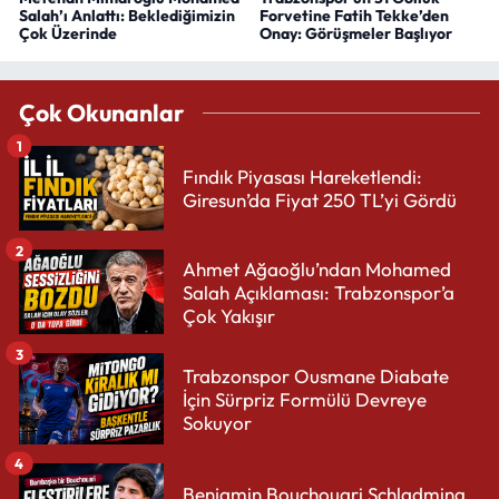
Salah’ı Anlattı: Beklediğimizin
Forvetine Fatih Tekke’den
Çok Üzerinde
Onay: Görüşmeler Başlıyor
Çok Okunanlar
1
Fındık Piyasası Hareketlendi:
Giresun’da Fiyat 250 TL’yi Gördü
2
Ahmet Ağaoğlu’ndan Mohamed
Salah Açıklaması: Trabzonspor’a
Çok Yakışır
3
Trabzonspor Ousmane Diabate
İçin Sürpriz Formülü Devreye
Sokuyor
4
Benjamin Bouchouari Schladming