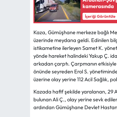
kamerasında
Ekonomi
İçeriği Görüntüle
Sağlık
Kaza, Gümüşhane merkeze bağlı Mes
Turizm
üzerinde meydana geldi. Edinilen b
istikametine ilerleyen Samet K. yöne
Teknoloji
yönde hareket halindeki Yakup Ç. id
arkadan çarptı. Çarpmanın etkisiyle 
önünde seyreden Erol S. yönetimindek
üzerine olay yerine 112 Acil Sağlık, po
Kazada hafif şekilde yaralanan, 29 A
bulunan Ali Ç., olay yerine sevk edile
ardından Gümüşhane Devlet Hastanesi'