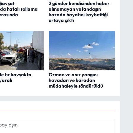
Şavşat
2 gündür kendisinden haber
da hatalı sollama
alınamayan vatandaşın
erasında
kazada hayatını kaybettiği
ortaya çıktı
le tır kavşakta
Orman ve anız yangını
 yaralı
havadan ve karadan
müdahaleyle söndürüldü