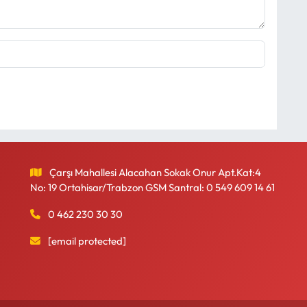
Çarşı Mahallesi Alacahan Sokak Onur Apt.Kat:4
No: 19 Ortahisar/Trabzon GSM Santral: 0 549 609 14 61
0 462 230 30 30
[email protected]