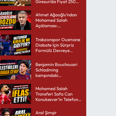
Giresun’da Fiyat 250
TL’yi Gördü
Ahmet Ağaoğlu’ndan
Mohamed Salah
Açıklaması:
Trabzonspor’a Çok
Yakışır
Trabzonspor Ousmane
Diabate İçin Sürpriz
Formülü Devreye
Sokuyor
Benjamin Bouchouari
Schladming
kampındaki
performansıyla şaşırttı
Mohamed Salah
Transferi Safa Can
Konuksever’in Telefon
Şarjını Bitirdi
Aral Şimşir