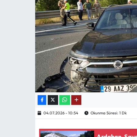
Mektup Galeri
Röportaj
Manşet
Köşe Yazıları
Karikatür Galeri
BIK
ASTROLOJİ
04.07.2026 - 10:54
Okunma Süresi: 1 Dk
Spor Yazıları
Mektup Galeri
Ardahan-Şavşa