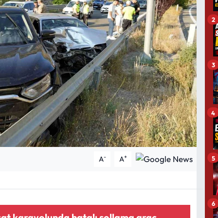
2
3
4
-
+
5
A
A
6
t karayolunda hatalı sollama araç