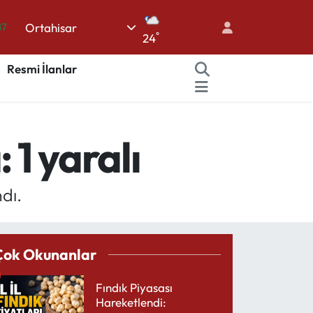
87
Ortahisar
°
24
18
Resmi İlanlar
32
38
59
1 yaralı
14
dı.
Çok Okunanlar
Fındık Piyasası
Hareketlendi: