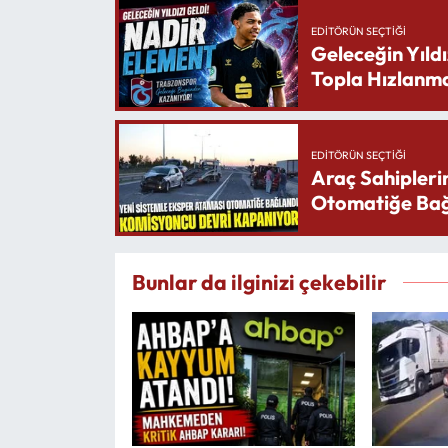
EDITÖRÜN SEÇTIĞI
Geleceğin Yıldı
Topla Hızlanma
EDITÖRÜN SEÇTIĞI
Araç Sahipleri
Otomatiğe Bağ
Bunlar da ilginizi çekebilir