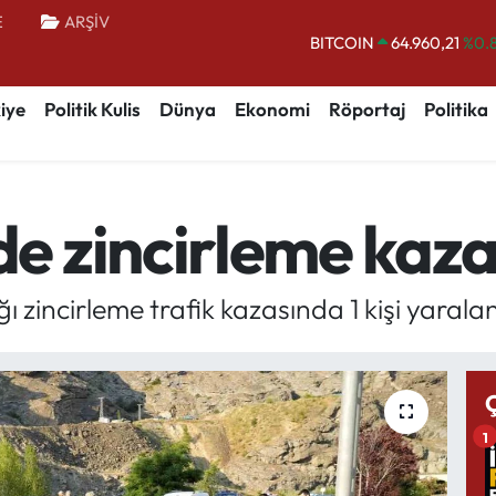
E
ARŞİV
BITCOIN
64.960,21
%0.
DOLAR
47,7436
%0.
iye
Politik Kulis
Dünya
Ekonomi
Röportaj
Politika
EURO
55,2510
%0.
STERLİN
64,4811
%0.
GRAM ALTIN
6648.99
%2.
 zincirleme kaza: 
BİST100
13.779
%-
 zincirleme trafik kazasında 1 kişi yaralan
1