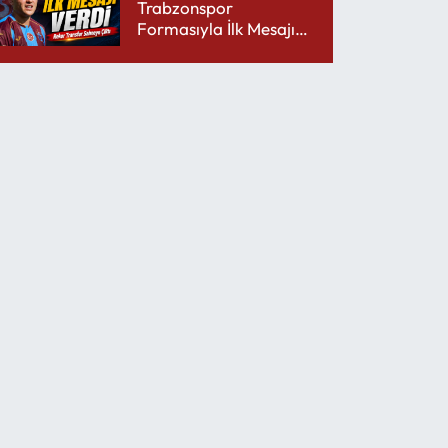
Trabzonspor
Formasıyla İlk Mesajını
Udinese’ye Verdi