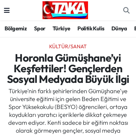
Bölgemiz
Trabzon Nöbetçi Eczaneler
Bölgemiz
Spor
Türkiye
Politik Kulis
Dünya
Spor
Trabzon Hava Durumu
KÜLTÜR/SANAT
Türkiye
Trabzon Trafik Yoğunluk Haritası
Horonla Gümüşhane’yi
Keşfettiler! Gençlerden
Kültür/Sanat
Süper Lig Puan Durumu ve Fikstür
Sosyal Medyada Büyük İlgi
Politika
Tüm Manşetler
Türkiye’nin farklı şehirlerinden Gümüşhane’ye
üniversite eğitimi için gelen Beden Eğitimi ve
Politik Kulis
Son Dakika Haberleri
Spor Yüksekokulu (BESYO) öğrencileri, ortaya
koydukları yaratıcı içeriklerle dikkat çekmeye
Dünya
Haber Arşivi
devam ediyor. Kenti sadece bir eğitim noktası
olarak görmeyen gençler, sosyal medya
Magazin