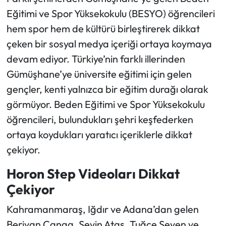
Eğitimi ve Spor Yüksekokulu (BESYO) öğrencileri
Ekonomi
hem spor hem de kültürü birleştirerek dikkat
çeken bir sosyal medya içeriği ortaya koymaya
Sağlık
devam ediyor. Türkiye’nin farklı illerinden
Gümüşhane’ye üniversite eğitimi için gelen
Turizm
gençler, kenti yalnızca bir eğitim durağı olarak
Teknoloji
görmüyor. Beden Eğitimi ve Spor Yüksekokulu
öğrencileri, bulundukları şehri keşfederken
ortaya koydukları yaratıcı içeriklerle dikkat
çekiyor.
Horon Step Videoları Dikkat
Çekiyor
Kahramanmaraş, Iğdır ve Adana’dan gelen
Berivan Çanga, Şevin Ataş, Tuğçe Seven ve