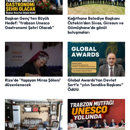
Başkan Genç’ten Büyük
Kağıthane Belediye Başkanı
Hedef: "trabzon Unesco
Öztekin'den Sivas, Giresun ve
Gastronomi Şehri Olacak"
Gümüşhane'de gönül
buluşmaları
Rize'de 'Yaşayan Miras Şöleni'
Global Awards’tan Devlet
düzenlenecek
Sert’e “yılın Sendika Başkanı”
Ödülü