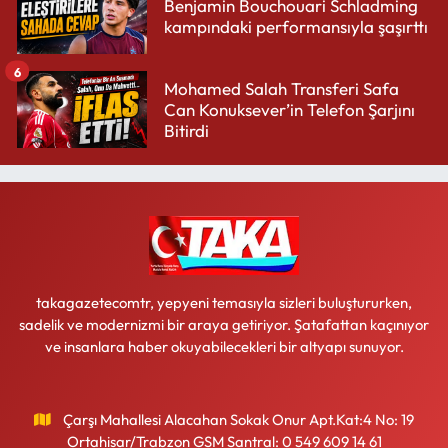
Benjamin Bouchouari Schladming
kampındaki performansıyla şaşırttı
6
Mohamed Salah Transferi Safa
Can Konuksever’in Telefon Şarjını
Bitirdi
takagazetecomtr, yepyeni temasıyla sizleri buluştururken,
sadelik ve modernizmi bir araya getiriyor. Şatafattan kaçınıyor
ve insanlara haber okuyabilecekleri bir altyapı sunuyor.
Çarşı Mahallesi Alacahan Sokak Onur Apt.Kat:4 No: 19
Ortahisar/Trabzon GSM Santral: 0 549 609 14 61