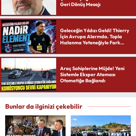
Geri Dönüş Mesajı
Geleceğin Yıldızı Geldi! Thierry
İçin Avrupa Alarmda. Topla
Hızlanma Yeteneğiyle Fark
Yaratıyor
Araç Sahiplerine Müjde! Yeni
Sistemle Eksper Ataması
Otomatiğe Bağlandı
Bunlar da ilginizi çekebilir