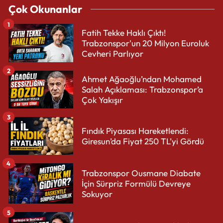
Çok Okunanlar
1
Fatih Tekke Haklı Çıktı!
Trabzonspor'un 20 Milyon Euroluk
Cevheri Parlıyor
2
Ahmet Ağaoğlu’ndan Mohamed
Salah Açıklaması: Trabzonspor’a
Çok Yakışır
3
Fındık Piyasası Hareketlendi:
Giresun’da Fiyat 250 TL’yi Gördü
4
Trabzonspor Ousmane Diabate
İçin Sürpriz Formülü Devreye
Sokuyor
5