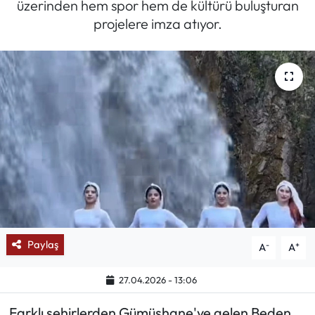
üzerinden hem spor hem de kültürü buluşturan
projelere imza atıyor.
Mektup Galeri
Röportaj
Manşet
Köşe Yazıları
Karikatür Galeri
BIK
ASTROLOJİ
Paylaş
-
+
A
A
Spor Yazıları
27.04.2026 - 13:06
Farklı şehirlerden Gümüşhane'ye gelen Beden
Mektup Galeri