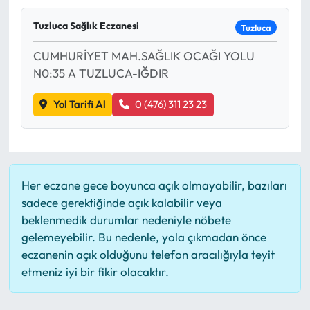
Mektup Galeri
Tuzluca Sağlık Eczanesi
Tuzluca
CUMHURİYET MAH.SAĞLIK OCAĞI YOLU
Röportaj
N0:35 A TUZLUCA-IĞDIR
Manşet
Yol Tarifi Al
0 (476) 311 23 23
Köşe Yazıları
Karikatür Galeri
Her eczane gece boyunca açık olmayabilir, bazıları
BIK
sadece gerektiğinde açık kalabilir veya
beklenmedik durumlar nedeniyle nöbete
ASTROLOJİ
gelemeyebilir. Bu nedenle, yola çıkmadan önce
eczanenin açık olduğunu telefon aracılığıyla teyit
etmeniz iyi bir fikir olacaktır.
Spor Yazıları
Mektup Galeri