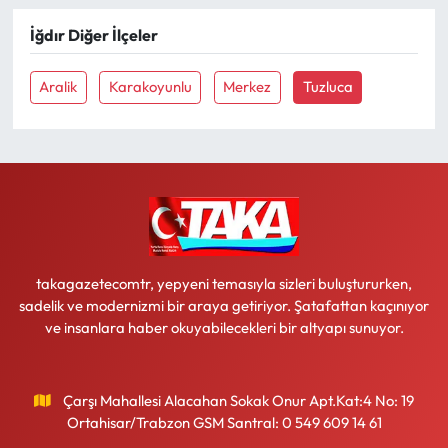
İğdır Diğer İlçeler
Ekonomi
Aralik
Karakoyunlu
Merkez
Tuzluca
Sağlık
Turizm
Teknoloji
takagazetecomtr, yepyeni temasıyla sizleri buluştururken,
sadelik ve modernizmi bir araya getiriyor. Şatafattan kaçınıyor
ve insanlara haber okuyabilecekleri bir altyapı sunuyor.
Çarşı Mahallesi Alacahan Sokak Onur Apt.Kat:4 No: 19
Ortahisar/Trabzon GSM Santral: 0 549 609 14 61