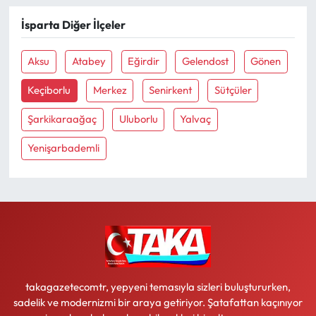
İsparta Diğer İlçeler
Ekonomi
Aksu
Atabey
Eğirdir
Gelendost
Gönen
Sağlık
Keçiborlu
Merkez
Senirkent
Sütçüler
Turizm
Şarkikaraağaç
Uluborlu
Yalvaç
Teknoloji
Yenişarbademli
takagazetecomtr, yepyeni temasıyla sizleri buluştururken,
sadelik ve modernizmi bir araya getiriyor. Şatafattan kaçınıyor