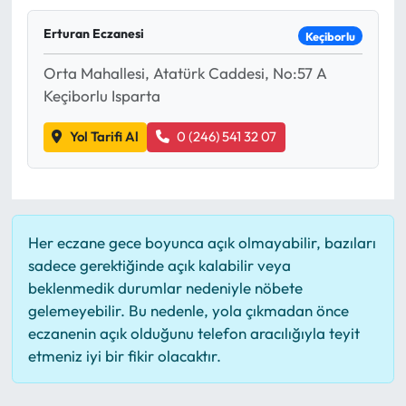
Mektup Galeri
Erturan Eczanesi
Keçiborlu
Orta Mahallesi, Atatürk Caddesi, No:57 A
Röportaj
Keçiborlu Isparta
Manşet
Yol Tarifi Al
0 (246) 541 32 07
Köşe Yazıları
Karikatür Galeri
Her eczane gece boyunca açık olmayabilir, bazıları
BIK
sadece gerektiğinde açık kalabilir veya
beklenmedik durumlar nedeniyle nöbete
ASTROLOJİ
gelemeyebilir. Bu nedenle, yola çıkmadan önce
eczanenin açık olduğunu telefon aracılığıyla teyit
etmeniz iyi bir fikir olacaktır.
Spor Yazıları
Mektup Galeri