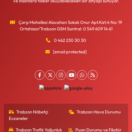
ve insanlara haber okuyabilecekleri bir altyapı sunuyor.
Çarşı Mahallesi Alacahan Sokak Onur Apt.Kat:4 No: 19
Ortahisar/Trabzon GSM Santral: 0 549 609 14 61
0 462 230 30 30
[email protected]
Trabzon Nöbetçi
Trabzon Hava Durumu
Eczaneler
Trabzon Trafik Yoğunluk
Puan Durumu ve Fikstür