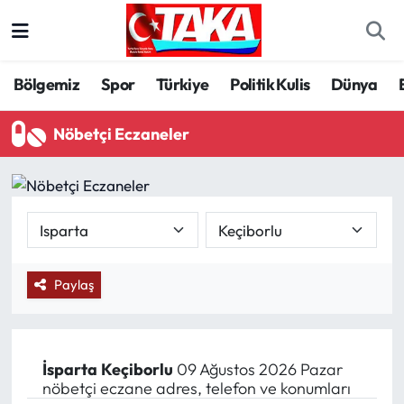
Bölgemiz
Trabzon Nöbetçi Eczaneler
Bölgemiz
Spor
Türkiye
Politik Kulis
Dünya
Spor
Trabzon Hava Durumu
Nöbetçi Eczaneler
Türkiye
Trabzon Trafik Yoğunluk Haritası
Kültür/Sanat
Süper Lig Puan Durumu ve Fikstür
Politika
Tüm Manşetler
Paylaş
Politik Kulis
Son Dakika Haberleri
Dünya
Haber Arşivi
İsparta
Keçiborlu
09 Ağustos 2026 Pazar
nöbetçi eczane adres, telefon ve konumları
Magazin