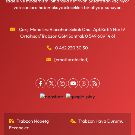
sadelik ve modernizmi bir araya getiriyor. Şatafattan kaçınıyor
ve insanlara haber okuyabilecekleri bir altyapı sunuyor.
Çarşı Mahallesi Alacahan Sokak Onur Apt.Kat:4 No: 19
Ortahisar/Trabzon GSM Santral: 0 549 609 14 61
0 462 230 30 30
[email protected]
Trabzon Nöbetçi
Trabzon Hava Durumu
Eczaneler