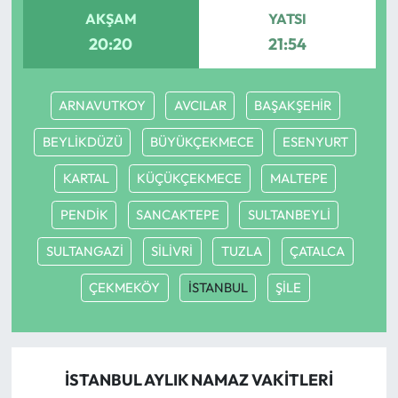
AKŞAM
YATSI
Ekonomi
20:20
21:54
Sağlık
ARNAVUTKOY
AVCILAR
BAŞAKŞEHİR
Turizm
BEYLİKDÜZÜ
BÜYÜKÇEKMECE
ESENYURT
Teknoloji
KARTAL
KÜÇÜKÇEKMECE
MALTEPE
PENDİK
SANCAKTEPE
SULTANBEYLİ
SULTANGAZİ
SİLİVRİ
TUZLA
ÇATALCA
ÇEKMEKÖY
İSTANBUL
ŞİLE
İSTANBUL AYLIK NAMAZ VAKITLERI