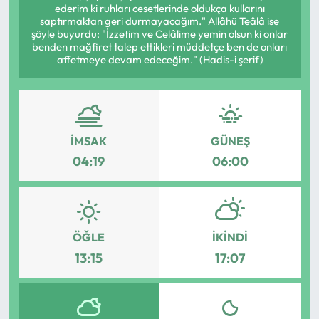
ederim ki ruhları cesetlerinde oldukça kullarını
saptırmaktan geri durmayacağım." Allâhü Teâlâ ise
Mektup Galeri
şöyle buyurdu: "İzzetim ve Celâlime yemin olsun ki onlar
benden mağfiret talep ettikleri müddetçe ben de onları
affetmeye devam edeceğim." (Hadis-i şerif)
Röportaj
Manşet
Köşe Yazıları
İMSAK
GÜNEŞ
04:19
06:00
Karikatür Galeri
BIK
ÖĞLE
İKINDI
ASTROLOJİ
13:15
17:07
Spor Yazıları
Mektup Galeri