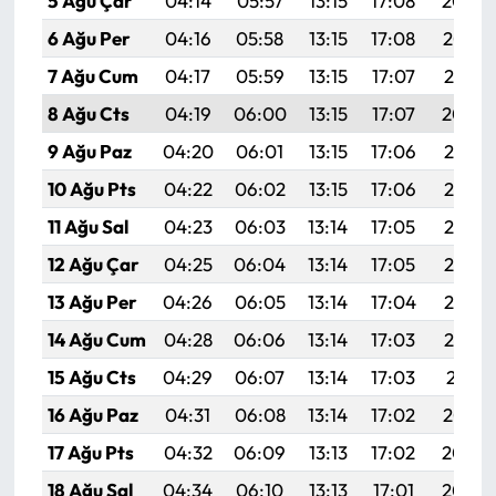
5 Ağu Çar
04:14
05:57
13:15
17:08
20:24
6 Ağu Per
04:16
05:58
13:15
17:08
20:23
7 Ağu Cum
04:17
05:59
13:15
17:07
20:21
8 Ağu Cts
04:19
06:00
13:15
17:07
20:20
9 Ağu Paz
04:20
06:01
13:15
17:06
20:19
10 Ağu Pts
04:22
06:02
13:15
17:06
20:18
11 Ağu Sal
04:23
06:03
13:14
17:05
20:16
12 Ağu Çar
04:25
06:04
13:14
17:05
20:15
13 Ağu Per
04:26
06:05
13:14
17:04
20:14
14 Ağu Cum
04:28
06:06
13:14
17:03
20:12
15 Ağu Cts
04:29
06:07
13:14
17:03
20:11
16 Ağu Paz
04:31
06:08
13:14
17:02
20:10
17 Ağu Pts
04:32
06:09
13:13
17:02
20:08
18 Ağu Sal
04:34
06:10
13:13
17:01
20:07