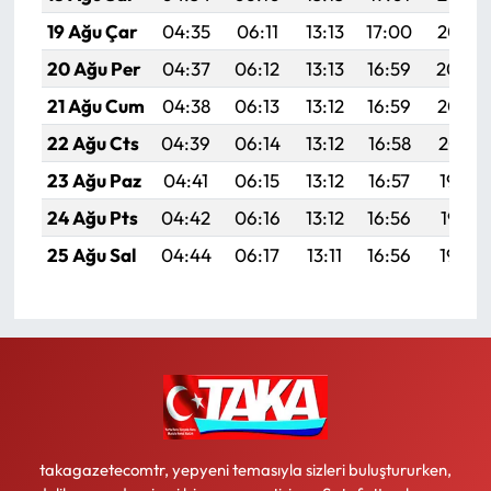
19 Ağu Çar
04:35
06:11
13:13
17:00
20:05
20 Ağu Per
04:37
06:12
13:13
16:59
20:04
21 Ağu Cum
04:38
06:13
13:12
16:59
20:02
22 Ağu Cts
04:39
06:14
13:12
16:58
20:01
23 Ağu Paz
04:41
06:15
13:12
16:57
19:59
24 Ağu Pts
04:42
06:16
13:12
16:56
19:58
25 Ağu Sal
04:44
06:17
13:11
16:56
19:56
takagazetecomtr, yepyeni temasıyla sizleri buluştururken,