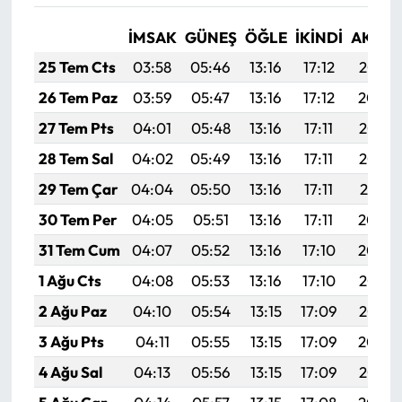
İMSAK
GÜNEŞ
ÖĞLE
İKINDI
AKŞA
25 Tem Cts
03:58
05:46
13:16
17:12
20:35
26 Tem Paz
03:59
05:47
13:16
17:12
20:34
27 Tem Pts
04:01
05:48
13:16
17:11
20:33
28 Tem Sal
04:02
05:49
13:16
17:11
20:32
29 Tem Çar
04:04
05:50
13:16
17:11
20:31
30 Tem Per
04:05
05:51
13:16
17:11
20:30
31 Tem Cum
04:07
05:52
13:16
17:10
20:29
1 Ağu Cts
04:08
05:53
13:16
17:10
20:28
2 Ağu Paz
04:10
05:54
13:15
17:09
20:27
3 Ağu Pts
04:11
05:55
13:15
17:09
20:26
4 Ağu Sal
04:13
05:56
13:15
17:09
20:25