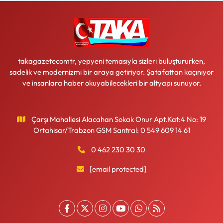
takagazetecomtr, yepyeni temasıyla sizleri buluştururken,
sadelik ve modernizmi bir araya getiriyor. Şatafattan kaçınıyor
ve insanlara haber okuyabilecekleri bir altyapı sunuyor.
Çarşı Mahallesi Alacahan Sokak Onur Apt.Kat:4 No: 19
Ortahisar/Trabzon GSM Santral: 0 549 609 14 61
0 462 230 30 30
[email protected]