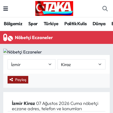
Bölgemiz
Trabzon Nöbetçi Eczaneler
Bölgemiz
Spor
Türkiye
Politik Kulis
Dünya
Spor
Trabzon Hava Durumu
Nöbetçi Eczaneler
Türkiye
Trabzon Trafik Yoğunluk Haritası
Kültür/Sanat
Süper Lig Puan Durumu ve Fikstür
Politika
Tüm Manşetler
Paylaş
Politik Kulis
Son Dakika Haberleri
Dünya
Haber Arşivi
İzmir
Kiraz
07 Ağustos 2026 Cuma nöbetçi
eczane adres, telefon ve konumları
Magazin