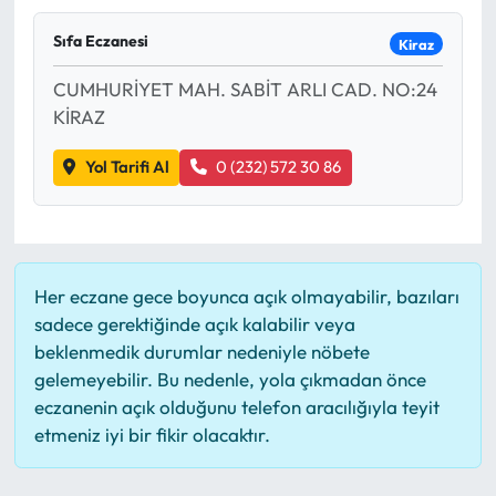
Mektup Galeri
Sıfa Eczanesi
Kiraz
CUMHURİYET MAH. SABİT ARLI CAD. NO:24
Röportaj
KİRAZ
Manşet
Yol Tarifi Al
0 (232) 572 30 86
Köşe Yazıları
Karikatür Galeri
Her eczane gece boyunca açık olmayabilir, bazıları
BIK
sadece gerektiğinde açık kalabilir veya
beklenmedik durumlar nedeniyle nöbete
ASTROLOJİ
gelemeyebilir. Bu nedenle, yola çıkmadan önce
eczanenin açık olduğunu telefon aracılığıyla teyit
etmeniz iyi bir fikir olacaktır.
Spor Yazıları
Mektup Galeri