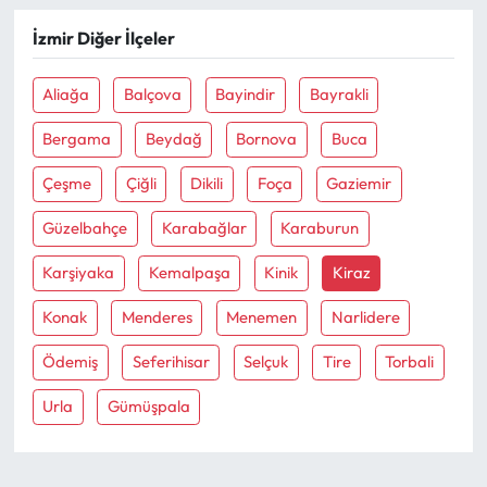
İzmir Diğer İlçeler
Ekonomi
Aliağa
Balçova
Bayindir
Bayrakli
Sağlık
Bergama
Beydağ
Bornova
Buca
Turizm
Çeşme
Çiğli
Dikili
Foça
Gaziemir
Teknoloji
Güzelbahçe
Karabağlar
Karaburun
Karşiyaka
Kemalpaşa
Kinik
Kiraz
Konak
Menderes
Menemen
Narlidere
Ödemiş
Seferihisar
Selçuk
Tire
Torbali
Urla
Gümüşpala