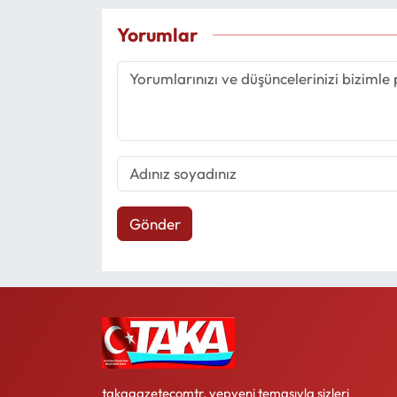
Yorumlar
Gönder
takagazetecomtr, yepyeni temasıyla sizleri