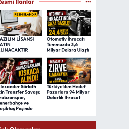
Resmi İlanlar
RESMİ İLANDIR
AZILIM LİSANSI
Otomotiv İhracatı
ATIN
Temmuzda 3,6
LINACAKTIR
Milyar Dolara Ulaştı
lexander Sörloth
Türkiye’den Hedef
çin Transfer Savaşı:
Pazarlara 94 Milyar
rabzonspor,
Dolarlık İhracat
enerbahçe ve
eşiktaş Peşinde