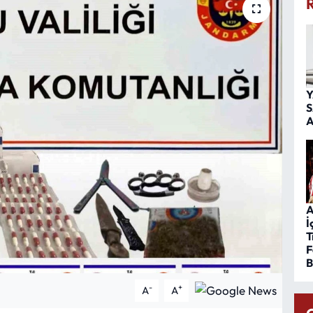
Y
S
A
A
İ
T
F
B
-
+
A
A