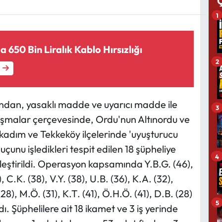
1
 650 Bin Liralık Kablo Hırsızlığı
2
ndan, yasaklı madde ve uyarıcı madde ile
3
şmalar çerçevesinde, Ordu'nun Altınordu ve
lkadım ve Tekkeköy ilçelerinde 'uyuşturucu
uçunu işledikleri tespit edilen 18 şüpheliye
4
eştirildi. Operasyon kapsamında Y.B.G. (46),
), C.K. (38), V.Y. (38), U.B. (36), K.A. (32),
(28), M.Ö. (31), K.T. (41), Ö.H.Ö. (41), D.B. (28)
5
dı. Şüphelilere ait 18 ikamet ve 3 iş yerinde