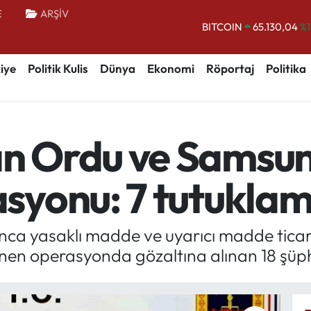
E
ARŞİV
BITCOIN
65.130,04
%1
DOLAR
47,7106
%0.
iye
Politik Kulis
Dünya
Ekonomi
Röportaj
Politika
EURO
55,1652
%0.
STERLİN
64,4046
%0.
GRAM ALTIN
6648.99
%2.
 Ordu ve Samsun'
BİST100
13.773
%-
syonu: 7 tutukla
ca yasaklı madde ve uyarıcı madde ticar
en operasyonda gözaltına alınan 18 şüphe