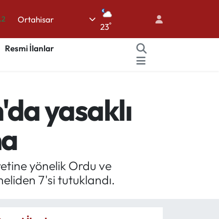
Ortahisar
.2
°
23
17
Resmi İlanlar
27
35
59
da yasaklı
19
ma
etine yönelik Ordu ve
liden 7'si tutuklandı.