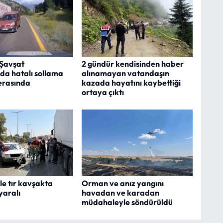
Şavşat
2 gündür kendisinden haber
da hatalı sollama
alınamayan vatandaşın
erasında
kazada hayatını kaybettiği
ortaya çıktı
le tır kavşakta
Orman ve anız yangını
 yaralı
havadan ve karadan
müdahaleyle söndürüldü