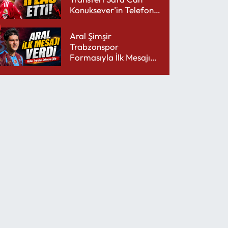
Konuksever’in Telefon
Şarjını Bitirdi
Aral Şimşir
Trabzonspor
Formasıyla İlk Mesajını
Udinese’ye Verdi