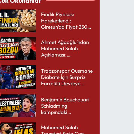
Çok Okunanlar
Fındık Piyasası
Hareketlendi:
Giresun’da Fiyat 250
TL’yi Gördü
Ahmet Ağaoğlu’ndan
Mohamed Salah
Açıklaması:
Trabzonspor’a Çok
Yakışır
Trabzonspor Ousmane
Diabate İçin Sürpriz
Formülü Devreye
Sokuyor
Benjamin Bouchouari
Schladming
kampındaki
performansıyla şaşırttı
Mohamed Salah
Transferi Safa Can