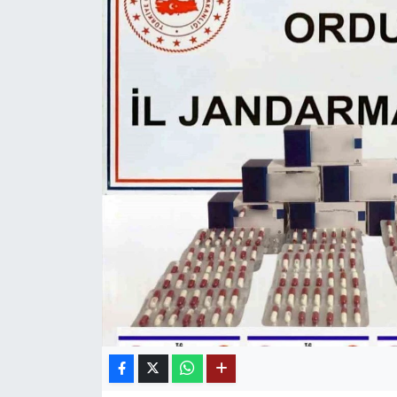
Mektup Galeri
Röportaj
Manşet
Köşe Yazıları
Karikatür Galeri
BIK
ASTROLOJİ
Spor Yazıları
Mektup Galeri