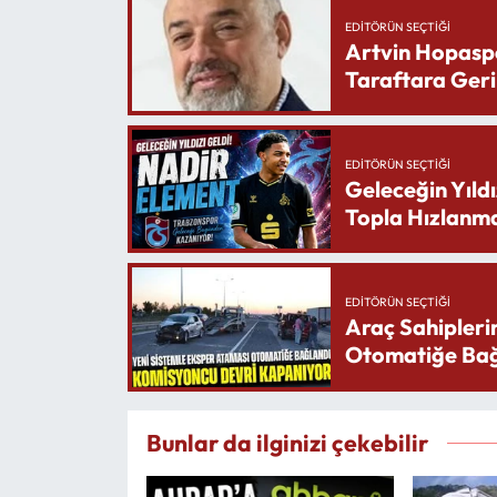
EDITÖRÜN SEÇTIĞI
Artvin Hopasp
Taraftara Geri
EDITÖRÜN SEÇTIĞI
Geleceğin Yıldı
Topla Hızlanma
EDITÖRÜN SEÇTIĞI
Araç Sahipleri
Otomatiğe Bağ
Bunlar da ilginizi çekebilir