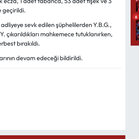
 ecza, 1 adet tabanca, 53 adet fişek ve 3
geçirildi.
6
dliyeye sevk edilen şüphelilerden Y.B.G.,
.Y. çıkarıldıkları mahkemece tutuklanırken,
erbest bırakıldı.
rının devam edeceği bildirildi.