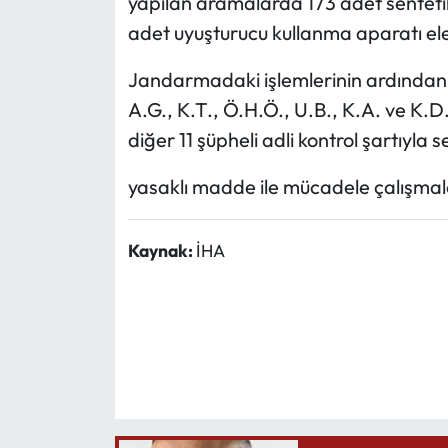
yapılan aramalarda 173 adet sentetik
adet uyuşturucu kullanma aparatı ele 
Jandarmadaki işlemlerinin ardından a
A.G., K.T., Ö.H.Ö., U.B., K.A. ve K.D
diğer 11 şüpheli adli kontrol şartıyla s
yasaklı madde ile mücadele çalışmala
Kaynak:
İHA