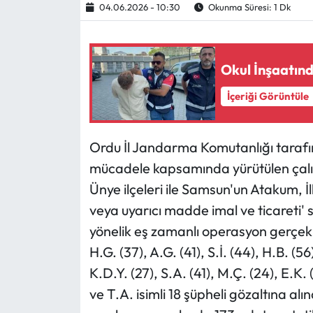
04.06.2026 - 10:30
Okunma Süresi: 1 Dk
Ekonomi
Okul İnşaatında
Sağlık
İçeriği Görüntüle
Turizm
Teknoloji
Ordu İl Jandarma Komutanlığı tarafı
mücadele kapsamında yürütülen çalı
Ünye ilçeleri ile Samsun'un Atakum, İ
veya uyarıcı madde imal ve ticareti' s
yönelik eş zamanlı operasyon gerçekl
H.G. (37), A.G. (41), S.İ. (44), H.B. (56
K.D.Y. (27), S.A. (41), M.Ç. (24), E.K. 
ve T.A. isimli 18 şüpheli gözaltına alın