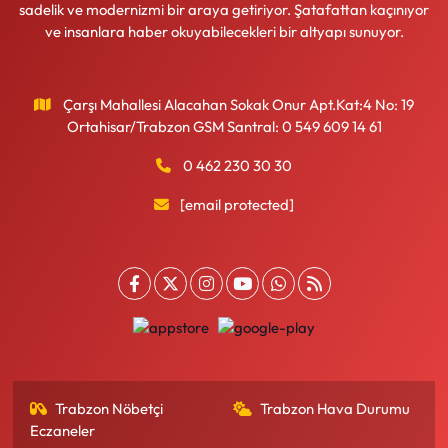
sadelik ve modernizmi bir araya getiriyor. Şatafattan kaçınıyor
ve insanlara haber okuyabilecekleri bir altyapı sunuyor.
Çarşı Mahallesi Alacahan Sokak Onur Apt.Kat:4 No: 19
Ortahisar/Trabzon GSM Santral: 0 549 609 14 61
0 462 230 30 30
[email protected]
Trabzon Nöbetçi
Trabzon Hava Durumu
Eczaneler