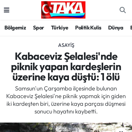
Bölgemiz
Trabzon Nöbetçi Eczaneler
Bölgemiz
Spor
Türkiye
Politik Kulis
Dünya
Spor
Trabzon Hava Durumu
ASAYIŞ
Türkiye
Trabzon Trafik Yoğunluk Haritası
Kabaceviz Şelalesi'nde
piknik yapan kardeşlerin
Kültür/Sanat
Süper Lig Puan Durumu ve Fikstür
üzerine kaya düştü: 1 ölü
Politika
Tüm Manşetler
Samsun'un Çarşamba ilçesinde bulunan
Kabaceviz Şelalesi'ne piknik yapmak için giden
Politik Kulis
Son Dakika Haberleri
iki kardeşten biri, üzerine kaya parçası düşmesi
sonucu hayatını kaybetti.
Dünya
Haber Arşivi
Magazin