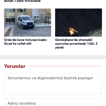
alınan 7 zanlı tutuklandı
Ordu'da kene tutunan kadın
Gümüşhane'de otomobil
Sivas'ta vefat etti
uçuruma yuvarlandı: 1 ölü, 2
yaralı
Yorumlar