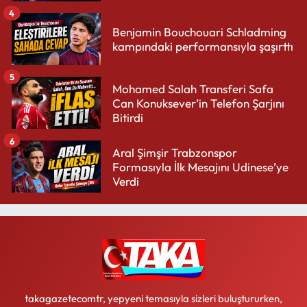
4
Benjamin Bouchouari Schladming
kampındaki performansıyla şaşırttı
5
Mohamed Salah Transferi Safa
Can Konuksever’in Telefon Şarjını
Bitirdi
6
Aral Şimşir Trabzonspor
Formasıyla İlk Mesajını Udinese’ye
Verdi
takagazetecomtr, yepyeni temasıyla sizleri buluştururken,