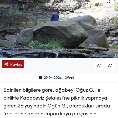
Mektup Galeri
Röportaj
Manşet
Köşe Yazıları
Karikatür Galeri
Paylaş
-
+
A
A
BIK
29.04.2026 - 09:44
Edinilen bilgilere göre, ağabeyi Oğuz G. ile
ASTROLOJİ
birlikte Kabaceviz Şelalesi'ne piknik yapmaya
Spor Yazıları
giden 26 yaşındaki Ogün G., oturdukları sırada
üzerlerine aniden kopan kaya parçasının
Mektup Galeri