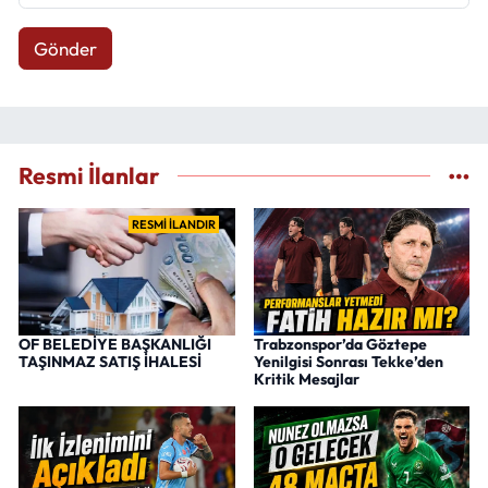
Gönder
Resmi İlanlar
RESMİ İLANDIR
OF BELEDİYE BAŞKANLIĞI
Trabzonspor’da Göztepe
TAŞINMAZ SATIŞ İHALESİ
Yenilgisi Sonrası Tekke’den
Kritik Mesajlar