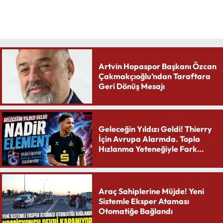
Artvin Hopaspor Başkanı Özcan
Çakmakçıoğlu’ndan Taraftara
Geri Dönüş Mesajı
Geleceğin Yıldızı Geldi! Thierry
İçin Avrupa Alarmda. Topla
Hızlanma Yeteneğiyle Fark
Yaratıyor
Araç Sahiplerine Müjde! Yeni
Sistemle Eksper Ataması
Otomatiğe Bağlandı