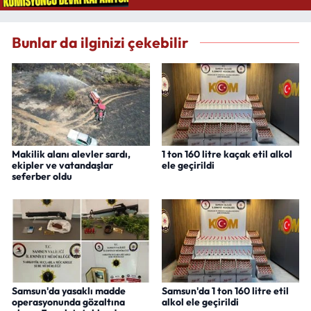
Bunlar da ilginizi çekebilir
Makilik alanı alevler sardı,
1 ton 160 litre kaçak etil alkol
ekipler ve vatandaşlar
ele geçirildi
seferber oldu
Samsun'da yasaklı madde
Samsun'da 1 ton 160 litre etil
operasyonunda gözaltına
alkol ele geçirildi