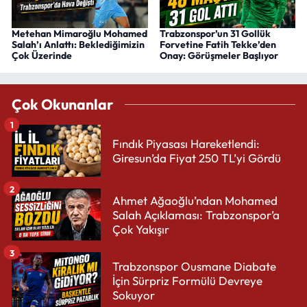
Metehan Mimaroğlu Mohamed
Trabzonspor’un 31 Gollük
Salah’ı Anlattı: Beklediğimizin
Forvetine Fatih Tekke’den
Çok Üzerinde
Onay: Görüşmeler Başlıyor
Çok Okunanlar
1
Fındık Piyasası Hareketlendi:
Giresun’da Fiyat 250 TL’yi Gördü
2
Ahmet Ağaoğlu’ndan Mohamed
Salah Açıklaması: Trabzonspor’a
Çok Yakışır
3
Trabzonspor Ousmane Diabate
İçin Sürpriz Formülü Devreye
Sokuyor